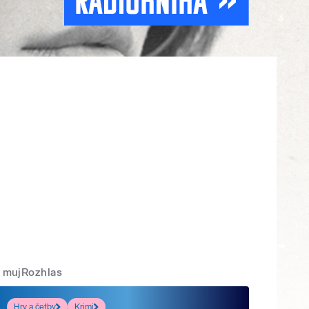
mujRozhlas
Hry a četby
Krimi