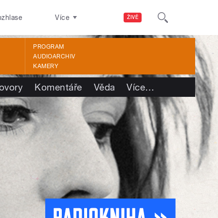
ozhlase
Více
ŽIVĚ
PROGRAM
AUDIOARCHIV
KAMERY
ovory
Komentáře
Věda
Více
…