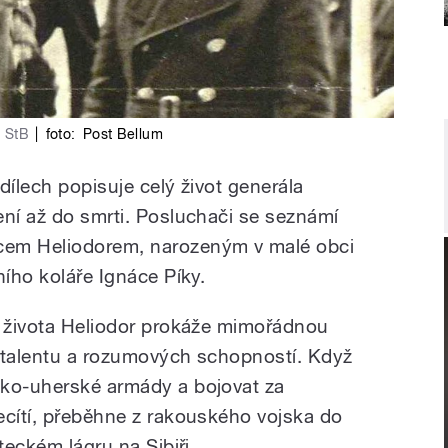
u StB
|
foto:
Post Bellum
dílech popisuje celý život generála
ení až do smrti. Posluchači se seznámí
cem Heliodorem, narozeným v malé obci
ního koláře Ignáce Píky.
t života Heliodor prokáže mimořádnou
 talentu a rozumových schopností. Když
sko-uherské armády a bojovat za
ecítí, přeběhne z rakouského vojska do
teckém lágru na Sibiři.