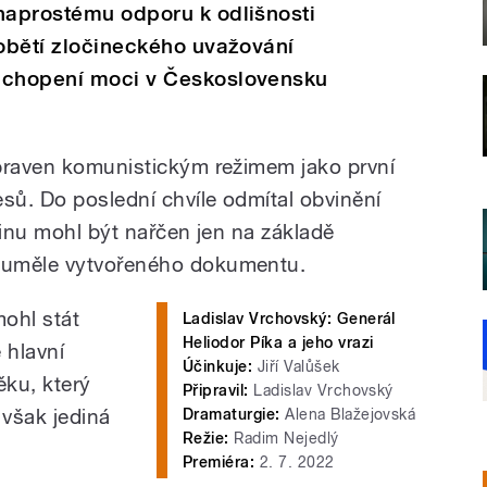
 naprostému odporu k odlišnosti
 obětí zločineckého uvažování
 uchopení moci v Československu
praven komunistickým režimem jako první
ů. Do poslední chvíle odmítal obvinění
činu mohl být nařčen jen na základě
 uměle vytvořeného dokumentu.
ohl stát
Ladislav Vrchovský: Generál
Heliodor Píka a jeho vrazi
 hlavní
Účinkuje:
Jiří Valůšek
ěku, který
Připravil:
Ladislav Vrchovský
 však jediná
Dramaturgie:
Alena Blažejovská
Režie:
Radim Nejedlý
Premiéra:
2. 7. 2022