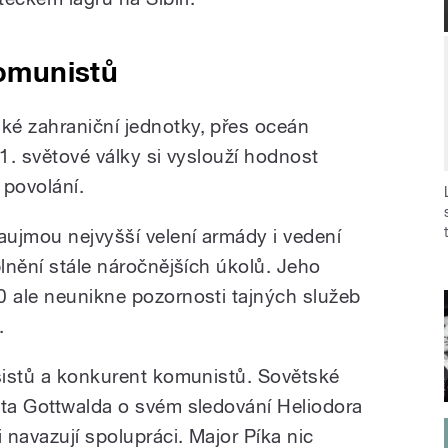
komunistů
ké zahraniční jednotky, přes oceán
 1. světové války si vyslouží hodnost
 povolání.
ujmou nejvyšší velení armády i vedení
plnění stále náročnějších úkolů. Jeho
0 ale neunikne pozornosti tajných služeb
.
ašistů a konkurent komunistů. Sovětské
nta Gottwalda o svém sledování Heliodora
i navazují spolupráci. Major Píka nic