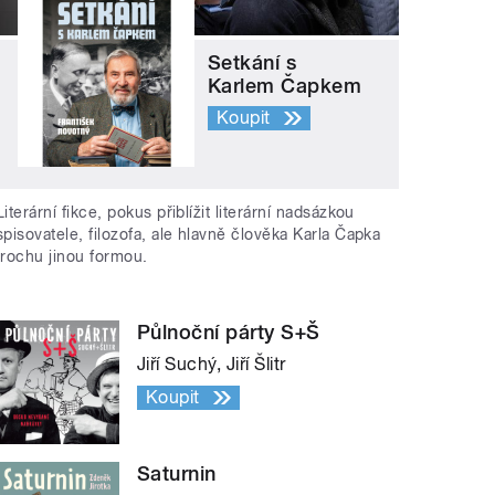
Setkání s
Karlem Čapkem
Koupit
Literární fikce, pokus přiblížit literární nadsázkou
spisovatele, filozofa, ale hlavně člověka Karla Čapka
trochu jinou formou.
Půlnoční párty S+Š
Jiří Suchý, Jiří Šlitr
Koupit
Saturnin