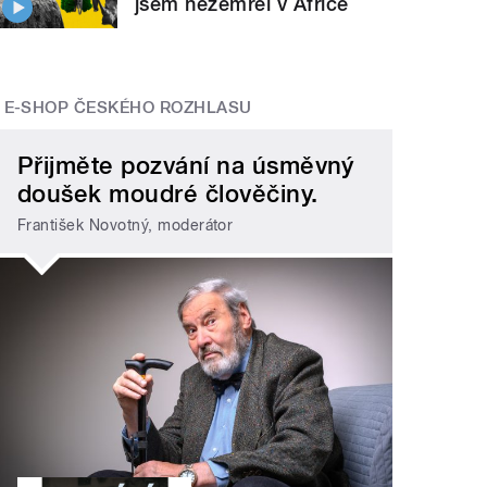
jsem nezemřel v Africe
E-SHOP ČESKÉHO ROZHLASU
Přijměte pozvání na úsměvný
doušek moudré člověčiny.
František Novotný, moderátor