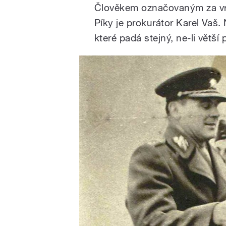
Člověkem označovaným za vr
Píky je prokurátor Karel Vaš.
které padá stejný, ne-li větší p