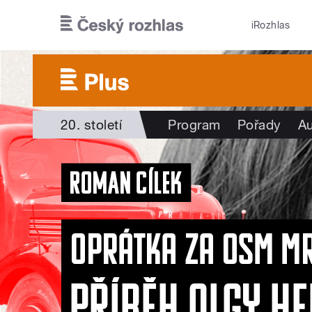
Přejít k hlavnímu obsahu
iRozhlas
20. století
Program
Pořady
Au