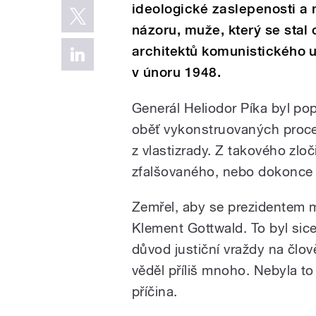
ideologické zaslepenosti a
názoru, muže, který se stal
architektů komunistického
v únoru 1948.
Generál Heliodor Píka byl po
oběť vykonstruovaných proces
z vlastizrady. Z takového zlo
zfalšovaného, nebo dokonce
Zemřel, aby se prezidentem m
Klement Gottwald. To byl sice
důvod justiční vraždy na člov
věděl příliš mnoho. Nebyla to
příčina.