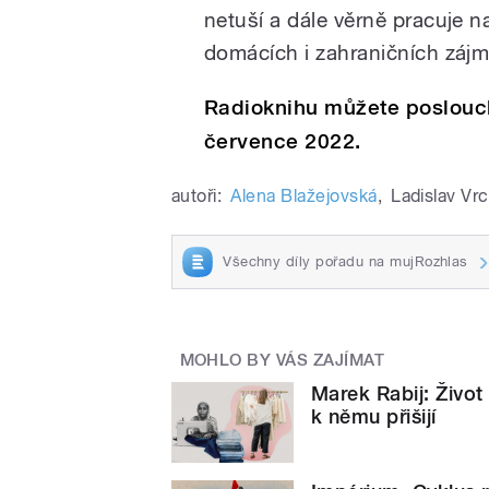
netuší a dále věrně pracuje 
domácích i zahraničních zájm
Radioknihu můžete posloucha
července 2022.
autoři:
Alena Blažejovská
,
Ladislav Vr
Všechny díly pořadu na mujRozhlas
MOHLO BY VÁS ZAJÍMAT
Marek Rabij: Život
k němu přišijí