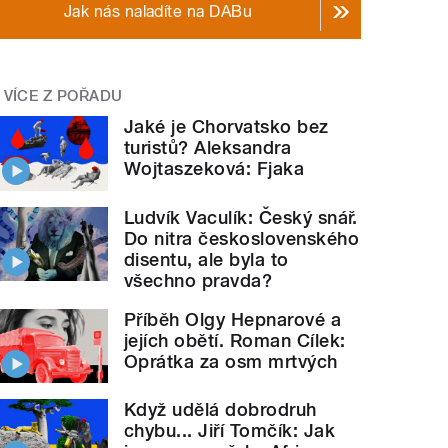
Jak nás naladíte na DABu
VÍCE Z POŘADU
Jaké je Chorvatsko bez
turistů? Aleksandra
Wojtaszeková: Fjaka
Ludvík Vaculík: Český snář.
Do nitra československého
disentu, ale byla to
všechno pravda?
Příběh Olgy Hepnarové a
jejích obětí. Roman Cílek:
Oprátka za osm mrtvých
Když udělá dobrodruh
chybu... Jiří Tomčík: Jak