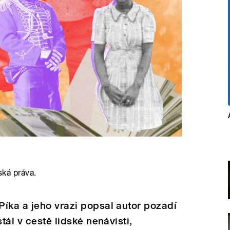
ská práva.
íka a jeho vrazi popsal autor pozadí
tál v cestě lidské nenávisti,