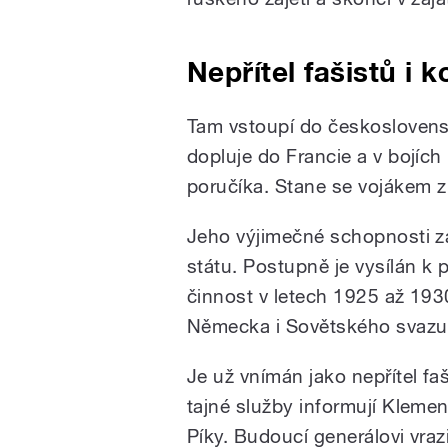
Nepřítel fašistů i 
Tam vstoupí do českoslovens
dopluje do Francie a v bojích
poručíka. Stane se vojákem z
Jeho výjimečné schopnosti za
státu. Postupně je vysílán k 
činnost v letech 1925 až 193
Německa i Sovětského svazu
Je už vnímán jako nepřítel f
tajné služby informují Kleme
Píky. Budoucí generálovi vraz