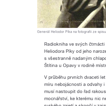
Generál Heliodor Píka na fotografii ze spis
Radiokniha ve svých čtrnácti 
Heliodora Píky od jeho naroz
s všestranně nadaným chlap
Štítina u Opavy v rodině míst
V průběhu prvních dvaceti le
míru nebojácnosti a odvahy i
musí nastoupit do řad rakou
mocnářství, ke kterému nic n
ruského zajetí a skončí v zaja