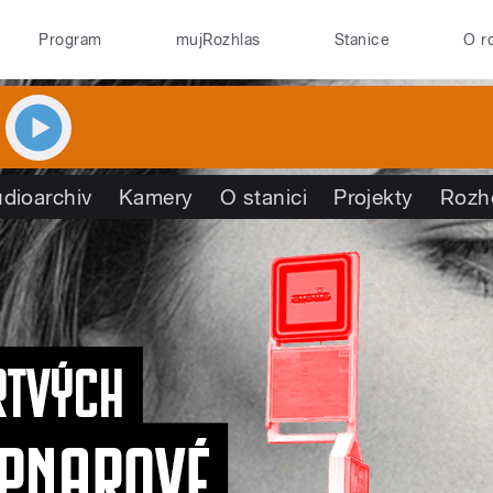
Program
mujRozhlas
Stanice
O r
dioarchiv
Kamery
O stanici
Projekty
Rozh