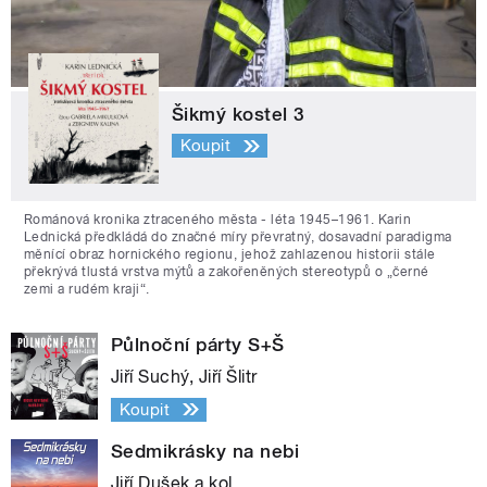
Šikmý kostel 3
Koupit
Románová kronika ztraceného města - léta 1945–1961. Karin
Lednická předkládá do značné míry převratný, dosavadní paradigma
měnící obraz hornického regionu, jehož zahlazenou historii stále
překrývá tlustá vrstva mýtů a zakořeněných stereotypů o „černé
zemi a rudém kraji“.
Půlnoční párty S+Š
Jiří Suchý, Jiří Šlitr
Koupit
Sedmikrásky na nebi
Jiří Dušek a kol.