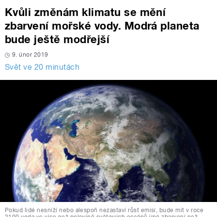
Kvůli změnám klimatu se mění
zbarvení mořské vody. Modrá planeta
bude ještě modřejší
9. únor 2019
Svět ve 20 minutách
Pokud lidé nesníží nebo alespoň nezastaví růst emisí, bude mít v roce
2100 voda ve více než polovině světových oceánů jiné zbarvení než