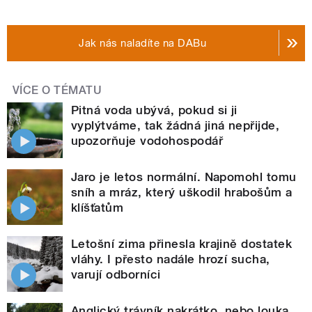
Jak nás naladíte na DABu
VÍCE O TÉMATU
Pitná voda ubývá, pokud si ji
vyplýtváme, tak žádná jiná nepřijde,
upozorňuje vodohospodář
Jaro je letos normální. Napomohl tomu
sníh a mráz, který uškodil hrabošům a
klíšťatům
Letošní zima přinesla krajině dostatek
vláhy. I přesto nadále hrozí sucha,
varují odborníci
Anglický trávník nakrátko, nebo louka