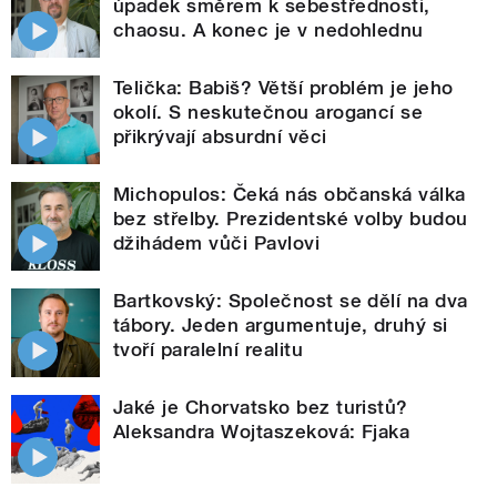
úpadek směrem k sebestřednosti,
chaosu. A konec je v nedohlednu
Telička: Babiš? Větší problém je jeho
okolí. S neskutečnou arogancí se
přikrývají absurdní věci
Michopulos: Čeká nás občanská válka
bez střelby. Prezidentské volby budou
džihádem vůči Pavlovi
Bartkovský: Společnost se dělí na dva
tábory. Jeden argumentuje, druhý si
tvoří paralelní realitu
Jaké je Chorvatsko bez turistů?
Aleksandra Wojtaszeková: Fjaka