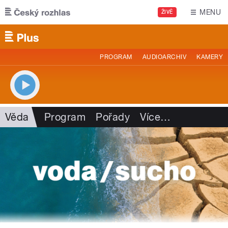
Přejít k hlavnímu obsahu
MENU
ŽIVĚ
PROGRAM
AUDIOARCHIV
KAMERY
Věda
Program
Pořady
Více
…