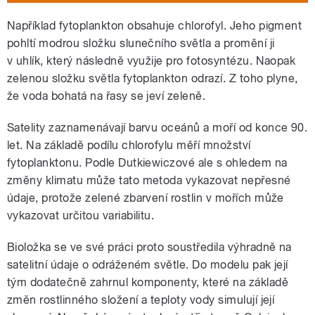
Například fytoplankton obsahuje chlorofyl. Jeho pigment
pohltí modrou složku slunečního světla a promění ji
v uhlík, který následně využije pro fotosyntézu. Naopak
zelenou složku světla fytoplankton odrazí. Z toho plyne,
že voda bohatá na řasy se jeví zeleně.
Satelity zaznamenávají barvu oceánů a moří od konce 90.
let. Na základě podílu chlorofylu měří množství
fytoplanktonu. Podle Dutkiewiczové ale s ohledem na
změny klimatu může tato metoda vykazovat nepřesné
údaje, protože zelené zbarvení rostlin v mořích může
vykazovat určitou variabilitu.
Bioložka se ve své práci proto soustředila výhradně na
satelitní údaje o odráženém světle. Do modelu pak její
tým dodatečně zahrnul komponenty, které na základě
změn rostlinného složení a teploty vody simulují její