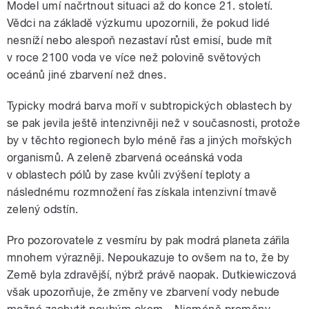
Model umí načrtnout situaci až do konce 21. století.
Vědci na základě výzkumu upozornili, že pokud lidé
nesníží nebo alespoň nezastaví růst emisí, bude mít
v roce 2100 voda ve více než polovině světových
oceánů jiné zbarvení než dnes.
Typicky modrá barva moří v subtropických oblastech by
se pak jevila ještě intenzivněji než v současnosti, protože
by v těchto regionech bylo méně řas a jiných mořských
organismů. A zeleně zbarvená oceánská voda
v oblastech pólů by zase kvůli zvýšení teploty a
následnému rozmnožení řas získala intenzivní tmavě
zelený odstín.
Pro pozorovatele z vesmíru by pak modrá planeta zářila
mnohem výrazněji. Nepoukazuje to ovšem na to, že by
Země byla zdravější, nýbrž právě naopak. Dutkiewiczová
však upozorňuje, že změny ve zbarvení vody nebude