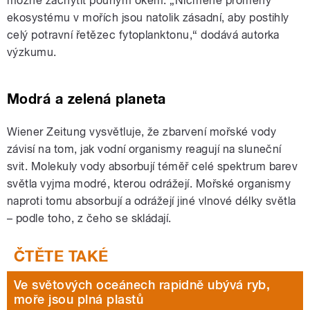
možné zachytit pouhým okem. „Nicméně proměny
ekosystému v mořích jsou natolik zásadní, aby postihly
celý potravní řetězec fytoplanktonu,“ dodává autorka
výzkumu.
Modrá a zelená planeta
Wiener Zeitung vysvětluje, že zbarvení mořské vody
závisí na tom, jak vodní organismy reagují na sluneční
svit. Molekuly vody absorbují téměř celé spektrum barev
světla vyjma modré, kterou odrážejí. Mořské organismy
naproti tomu absorbují a odrážejí jiné vlnové délky světla
– podle toho, z čeho se skládají.
Ve světových oceánech rapidně ubývá ryb,
moře jsou plná plastů