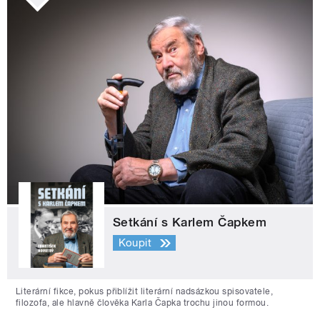
Setkání s Karlem Čapkem
Koupit
Literární fikce, pokus přiblížit literární nadsázkou spisovatele,
filozofa, ale hlavně člověka Karla Čapka trochu jinou formou.