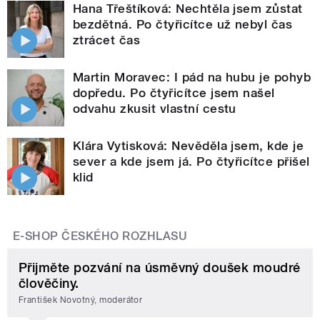
Hana Třeštíková: Nechtěla jsem zůstat
bezdětná. Po čtyřicítce už nebyl čas
ztrácet čas
Martin Moravec: I pád na hubu je pohyb
dopředu. Po čtyřicítce jsem našel
odvahu zkusit vlastní cestu
Klára Vytisková: Nevěděla jsem, kde je
sever a kde jsem já. Po čtyřicítce přišel
klid
E-SHOP ČESKÉHO ROZHLASU
Přijměte pozvání na úsměvný doušek moudré
člověčiny.
František Novotný, moderátor