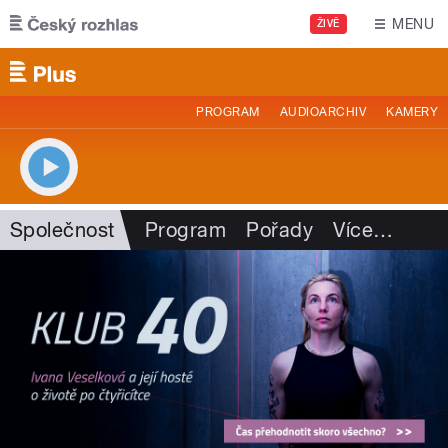
Přejít k hlavnímu obsahu
MENU
ŽIVĚ
PROGRAM
AUDIOARCHIV
KAMERY
Společnost
Program
Pořady
Více
…