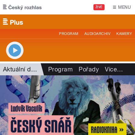
Přejít k hlavnímu obsahu
MENU
ŽIVĚ
PROGRAM
AUDIOARCHIV
KAMERY
Aktuální dění
Program
Pořady
Více
…