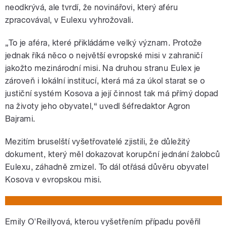
neodkrývá, ale tvrdí, že novinářovi, který aféru
zpracovával, v Eulexu vyhrožovali.
„To je aféra, které přikládáme velký význam. Protože
jednak říká něco o největší evropské misi v zahraničí
jakožto mezinárodní misi. Na druhou stranu Eulex je
zároveň i lokální institucí, která má za úkol starat se o
justiční systém Kosova a její činnost tak má přímý dopad
na životy jeho obyvatel,“ uvedl šéfredaktor Agron
Bajrami.
Mezitím bruselští vyšetřovatelé zjistili, že důležitý
dokument, který měl dokazovat korupční jednání žalobců
Eulexu, záhadně zmizel. To dál otřásá důvěru obyvatel
Kosova v evropskou misi.
Emily O'Reillyová, kterou vyšetřením případu pověřil