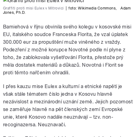
Graffiti proti misi Eulex v Mitrovici
|
foto:
Wikimedia Commons
,
Adam
Jones, Ph.D.
Bamiehová v říjnu obvinila svého kolegu v kosovské misi
EU, italského soudce Franceska Florita, že vzal úplatek
300.000 eur za propuštění muže viněného z vraždy.
Podezření z možné korupce Novotné podle ní plyne z
toho, že zablokovala vyšetřování Florita, přestože prý
měla dostatek materiálů a důkazů. Novotná i Florit se
proti těmto nařčením ohradili.
I přes kauzu mise Eulex a kulturní a etnické napětí je
však stále tématem číslo jedna v Kosovu hlavně
nezávislost a mezinárodní uznání země. Jejich pozornost
se zaměřuje hlavně na pět členských zemí Evropské
unie, které Kosovo nadále neuznávají – tzv. non-
recoginazersa. Neuznavači.