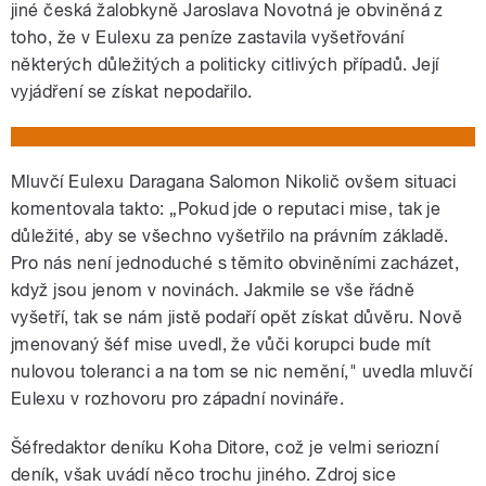
jiné česká žalobkyně Jaroslava Novotná je obviněná z
toho, že v Eulexu za peníze zastavila vyšetřování
některých důležitých a politicky citlivých případů. Její
vyjádření se získat nepodařilo.
Mluvčí Eulexu Daragana Salomon Nikolič ovšem situaci
komentovala takto: „Pokud jde o reputaci mise, tak je
důležité, aby se všechno vyšetřilo na právním základě.
Pro nás není jednoduché s těmito obviněními zacházet,
když jsou jenom v novinách. Jakmile se vše řádně
vyšetří, tak se nám jistě podaří opět získat důvěru. Nově
jmenovaný šéf mise uvedl, že vůči korupci bude mít
nulovou toleranci a na tom se nic nemění," uvedla mluvčí
Eulexu v rozhovoru pro západní novináře.
Šéfredaktor deníku Koha Ditore, což je velmi seriozní
deník, však uvádí něco trochu jiného. Zdroj sice