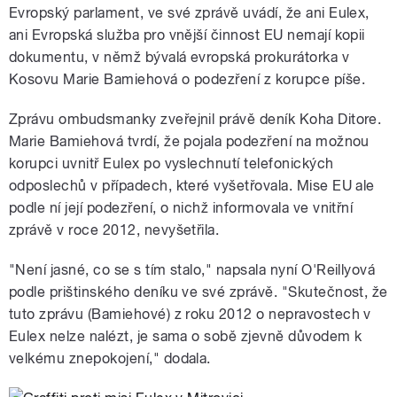
Evropský parlament, ve své zprávě uvádí, že ani Eulex,
ani Evropská služba pro vnější činnost EU nemají kopii
dokumentu, v němž bývalá evropská prokurátorka v
Kosovu Marie Bamiehová o podezření z korupce píše.
Zprávu ombudsmanky zveřejnil právě deník Koha Ditore.
Marie Bamiehová tvrdí, že pojala podezření na možnou
korupci uvnitř Eulex po vyslechnutí telefonických
odposlechů v případech, které vyšetřovala. Mise EU ale
podle ní její podezření, o nichž informovala ve vnitřní
zprávě v roce 2012, nevyšetřila.
"Není jasné, co se s tím stalo," napsala nyní O'Reillyová
podle prištinského deníku ve své zprávě. "Skutečnost, že
tuto zprávu (Bamiehové) z roku 2012 o nepravostech v
Eulex nelze nalézt, je sama o sobě zjevně důvodem k
velkému znepokojení," dodala.