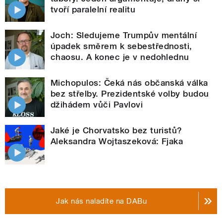
tvoří paralelní realitu
Joch: Sledujeme Trumpův mentální
úpadek směrem k sebestřednosti,
chaosu. A konec je v nedohlednu
Michopulos: Čeká nás občanská válka
bez střelby. Prezidentské volby budou
džihádem vůči Pavlovi
Jaké je Chorvatsko bez turistů?
Aleksandra Wojtaszeková: Fjaka
Jak nás naladíte na DABu