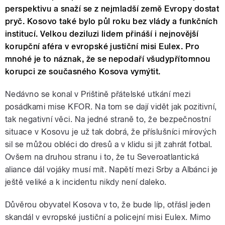
perspektivu a snaží se z nejmladší země Evropy dostat
pryč. Kosovo také bylo půl roku bez vlády a funkčních
institucí. Velkou deziluzi lidem přináší i nejnovější
korupční aféra v evropské justiční misi Eulex. Pro
mnohé je to náznak, že se nepodaří všudypřítomnou
korupci ze současného Kosova vymýtit.
Nedávno se konal v Prištině přátelské utkání mezi
posádkami mise KFOR. Na tom se dají vidět jak pozitivní,
tak negativní věci. Na jedné straně to, že bezpečnostní
situace v Kosovu je už tak dobrá, že příslušníci mírových
sil se můžou obléci do dresů a v klidu si jít zahrát fotbal.
Ovšem na druhou stranu i to, že tu Severoatlantická
aliance dál vojáky musí mít. Napětí mezi Srby a Albánci je
ještě veliké a k incidentu nikdy není daleko.
Důvěrou obyvatel Kosova v to, že bude líp, otřásl jeden
skandál v evropské justiční a policejní misi Eulex. Mimo