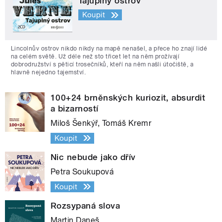
Tajuplný ostrov
Koupit
Lincolnův ostrov nikdo nikdy na mapě nenašel, a přece ho znají lidé
na celém světě. Už déle než sto třicet let na něm prožívají
dobrodružství s pěticí trosečníků, kteří na něm našli útočiště, a
hlavně nejedno tajemství.
100+24 brněnských kuriozit, absurdit
a bizarností
Miloš Šenkýř, Tomáš Kremr
Koupit
Nic nebude jako dřív
Petra Soukupová
Koupit
Rozsypaná slova
Martin Daneš