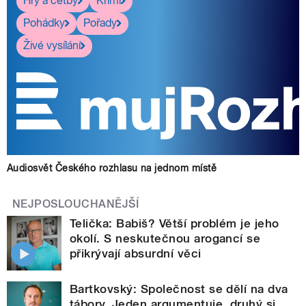
Hry a četby
Krimi
Pohádky
Pořady
Živé vysílání
Audiosvět Českého rozhlasu na jednom místě
NEJPOSLOUCHANĚJŠÍ
Telička: Babiš? Větší problém je jeho
okolí. S neskutečnou arogancí se
přikrývají absurdní věci
Bartkovský: Společnost se dělí na dva
tábory. Jeden argumentuje, druhý si