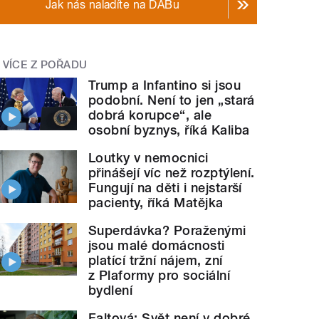
Jak nás naladíte na DABu
VÍCE Z POŘADU
Trump a Infantino si jsou
podobní. Není to jen „stará
dobrá korupce“, ale
osobní byznys, říká Kaliba
Loutky v nemocnici
přinášejí víc než rozptýlení.
Fungují na děti i nejstarší
pacienty, říká Matějka
Superdávka? Poraženými
jsou malé domácnosti
platící tržní nájem, zní
z Plaformy pro sociální
bydlení
Faltová: Svět není v dobré