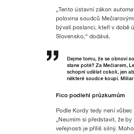
„Tento ústavní zákon automat
polovina soudců Mečiarovým
bývalí poslanci, kteří v době
Slovensko,“ dodává.
Dejme tomu, že se obnoví sou
stane poté? Za Mečiarem, Lex
schopní udělat cokoli, jen ab
některé soudce koupí. Mili
Fico podlehl průzkumům
Podle Kordy tedy není vůbec 
„Neumím si představit, že by
veřejnosti je příliš silný. Mo