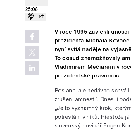
25:08
V roce 1995 zavlekli únosci
prezidenta Michala Kováče 
nyní svítá naděje na vyjasně
To dosud znemožňovaly am
Vladimírem Mečiarem v roce
prezidentské pravomoci.
Poslanci ale nedávno schválil
zrušení amnestií. Dnes ji pod
„Je to významný krok, kterým
potrestání viníků. Přestože já
slovenský novinář Eugen Kor