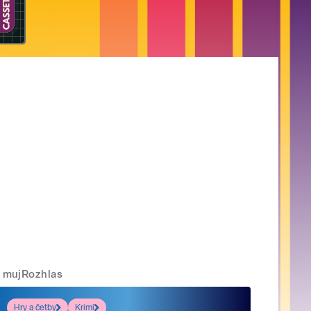
mujRozhlas
Hry a četby
Krimi