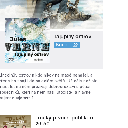
Tajuplný ostrov
Koupit
Lincolnův ostrov nikdo nikdy na mapě nenašel, a
přece ho znají lidé na celém světě. Už déle než sto
třicet let na něm prožívají dobrodružství s pěticí
trosečníků, kteří na něm našli útočiště, a hlavně
nejedno tajemství.
Toulky první republikou
26-50