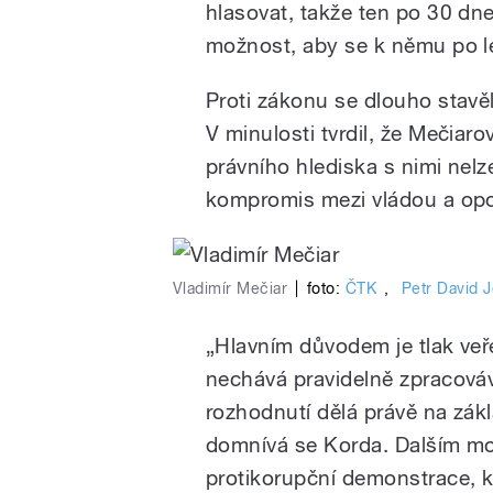
hlasovat, takže ten po 30 dne
možnost, aby se k němu po let
Proti zákonu se dlouho stavě
V minulosti tvrdil, že Mečiaro
právního hlediska s nimi nelz
kompromis mezi vládou a opoz
Vladimír Mečiar
|
foto:
ČTK
,
Petr David 
„Hlavním důvodem je tlak veře
nechává pravidelně zpracováv
rozhodnutí dělá právě na zák
domnívá se Korda. Dalším mo
protikorupční demonstrace, kt