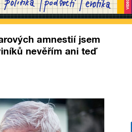
arových amnestií jsem
viníků nevěřím ani teď