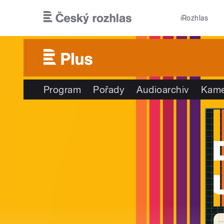
Přejít k hlavnímu obsahu
iRozhlas
Program
Pořady
Audioarchiv
Kame