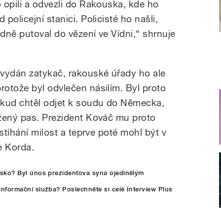
 opili a odvezli do Rakouska, kde ho
olicejní stanici. Policisté ho našli,
dně putoval do vězení ve Vídni,“ shrnuje
 vydán zatykač, rakouské úřady ho ale
otože byl odvlečen násilím. Byl proto
dkud chtěl odjet k soudu do Německa,
žený pas. Prezident Kováč mu proto
stíhání milost a teprve poté mohl být v
e Korda.
sko? Byl únos prezidentova syna ojedinělým
formační služba? Poslechněte si celé Interview Plus