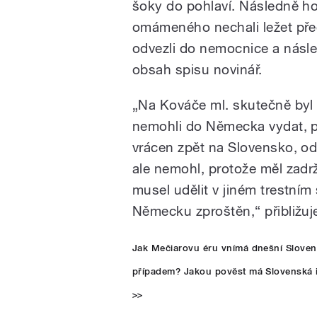
šoky do pohlaví. Následně ho
omámeného nechali ležet před p
odvezli do nemocnice a násle
obsah spisu novinář.
„Na Kováče ml. skutečně byl
nemohli do Německa vydat, pr
vrácen zpět na Slovensko, o
ale nemohl, protože měl zadr
musel udělit v jiném trestním 
Německu zproštěn,“ přibližuj
Jak Mečiarovu éru vnímá dnešní Sloven
případem? Jakou pověst má Slovenská in
>>