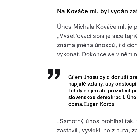
Na Kováče ml. byl vydán za
Únos Michala Kováče ml. je 
„Vyšetřovací spis je sice tajný
známa jména únosců, řídících 
vykonat. Dokonce se v něm ml
Cílem únosu bylo donutit pr
napjaté vztahy, aby odstoupil
Tehdy se jim ale prezident po
slovenskou demokracii. Únos 
doma.Eugen Korda
„Samotný únos probíhal tak, 
zastavili, vyvlekli ho z auta, 