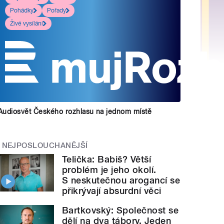
Pohádky
Pořady
Živé vysílání
Audiosvět Českého rozhlasu na jednom místě
NEJPOSLOUCHANĚJŠÍ
Telička: Babiš? Větší
problém je jeho okolí.
S neskutečnou arogancí se
přikrývají absurdní věci
Bartkovský: Společnost se
dělí na dva tábory. Jeden