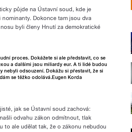
icky půjde na Ústavní soud, kde je
i nominanty. Dokonce tam jsou dva
 únosu byli členy Hnutí za demokratické
dní proces. Dokážete si ale představit, co se
ou a dalšími jsou miliardy eur. A ti lidé budou
y nebyli odsouzení. Dokážu si přestavit, že si
ardám se těžko odolává.Eugen Korda
jisté, jak se Ústavní soud zachová:
 našli odvahu zákon odmítnout, tlak
hou to ale udělat tak, že o zákonu nebudou