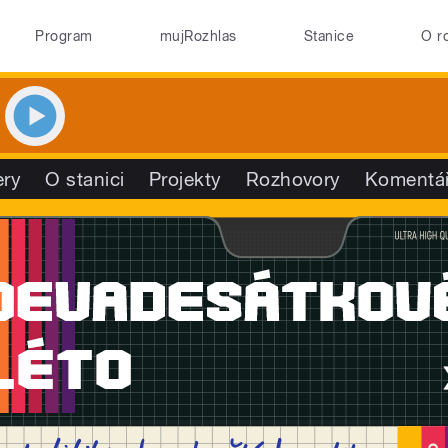
Program
mujRozhlas
Stanice
O r
ry
O stanici
Projekty
Rozhovory
Komentá