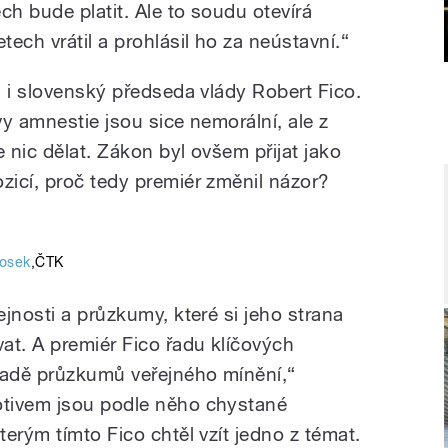
ch bude platit. Ale to soudu otevírá
ech vrátil a prohlásil ho za neústavní.“
l i slovenský předseda vlády Robert Fico.
vy amnestie jsou sice nemorální, ale z
e nic dělat. Zákon byl ovšem přijat jako
icí, proč tedy premiér změnil názor?
Josek
,
ČTK
jnosti a průzkumy, které si jeho strana
at. A premiér Fico řadu klíčových
ladě průzkumů veřejného mínění,“
tivem jsou podle něho chystané
erým tímto Fico chtěl vzít jedno z témat.