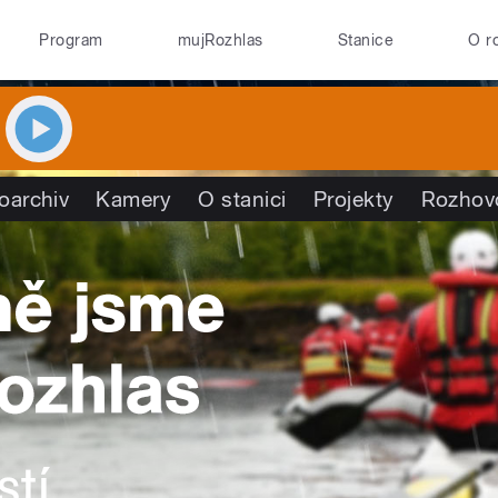
Program
mujRozhlas
Stanice
O r
oarchiv
Kamery
O stanici
Projekty
Rozhov