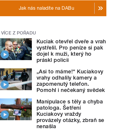
Jak nás naladíte na DABu
VÍCE Z POŘADU
Kuciak otevřel dveře a vrah
vystřelil. Pro peníze si pak
dojel k muži, který ho
práskl policii
„Asi to máme!“ Kuciakovy
vrahy odhalily kamery a
zapomenutý telefon.
Pomohl i nečekaný svědek
Manipulace s těly a chyba
patologa. Šetření
Kuciakovy vraždy
provázely otázky, zbraň se
nenašla