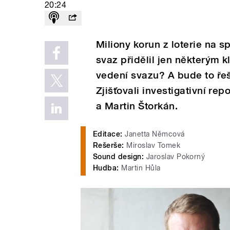
20:24
Miliony korun z loterie na s
svaz přidělil jen některým
vedení svazu? A bude to řeš
Zjišťovali investigativní re
a Martin Štorkán.
Editace:
Janetta Němcová
Rešerše:
Miroslav Tomek
Sound design:
Jaroslav Pokorný
Hudba:
Martin Hůla