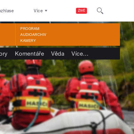
ozhlase
Více
ŽIVĚ
PROGRAM
AUDIOARCHIV
KAMERY
ory
Komentáře
Věda
Více
…