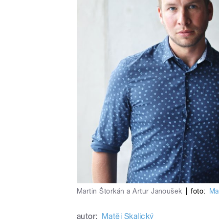
Martin Štorkán a Artur Janoušek
|
foto:
Ma
autor:
Matěj Skalický