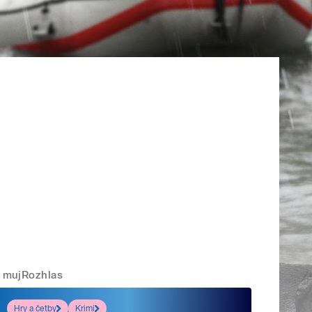
mujRozhlas
Hry a četby
Krimi