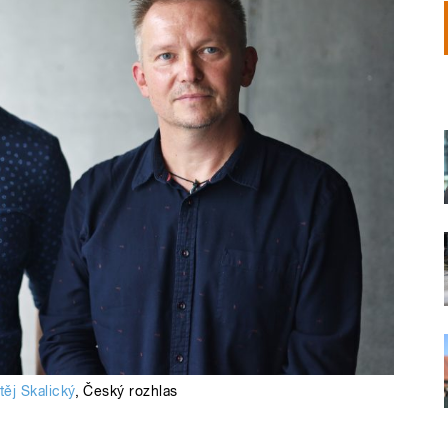
těj Skalický
,
Český rozhlas