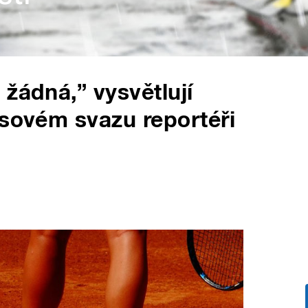
žádná,” vysvětlují
isovém svazu reportéři