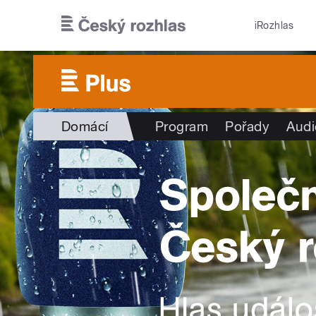
Přejít k hlavnímu obsahu
iRozhlas
Domácí
Program
Pořady
Audi