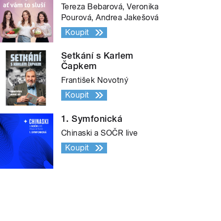
Tereza Bebarová, Veronika
Pourová, Andrea Jakešová
Koupit
Setkání s Karlem
Čapkem
František Novotný
Koupit
1. Symfonická
Chinaski a SOČR live
Koupit