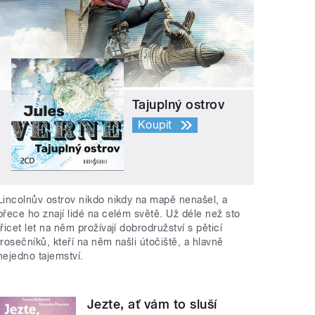
Tajuplný ostrov
Koupit
Lincolnův ostrov nikdo nikdy na mapě nenašel, a
přece ho znají lidé na celém světě. Už déle než sto
třicet let na něm prožívají dobrodružství s pěticí
trosečníků, kteří na něm našli útočiště, a hlavně
nejedno tajemství.
Jezte, ať vám to sluší