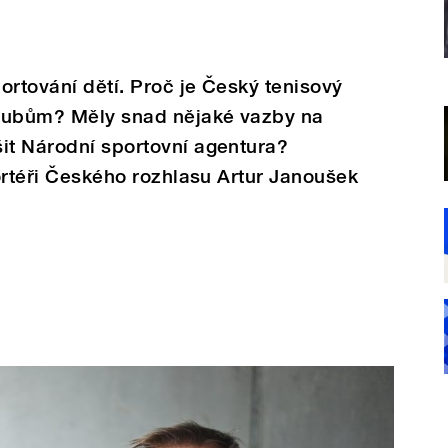
portování dětí. Proč je Český tenisový
 klubům? Měly snad nějaké vazby na
it Národní sportovní agentura?
portéři Českého rozhlasu Artur Janoušek