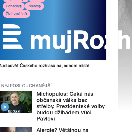
Pohádky
Pořady
Živé vysílání
Audiosvět Českého rozhlasu na jednom místě
NEJPOSLOUCHANĚJŠÍ
Michopulos: Čeká nás
občanská válka bez
střelby. Prezidentské volby
budou džihádem vůči
Pavlovi
Alergie? Většinou na