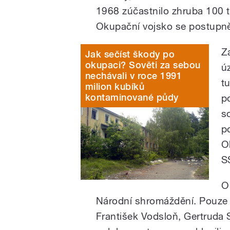
1968 zúčastnilo zhruba 100 ti
Okupační vojsko se postupně r
Z
Jak sečíst škody po
okupaci? Sověti za sebou
ú
nechávali v roce 1991
tu
milion kubíků
kontaminované půdy
p
s
p
O
S
O
Národní shromáždění. Pouze čt
František Vodsloň, Gertruda