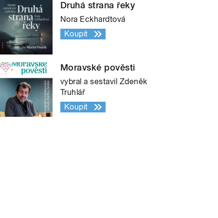
Druhá strana řeky
Nora Eckhardtová
Koupit
Moravské pověsti
vybral a sestavil Zdeněk
Truhlář
Koupit