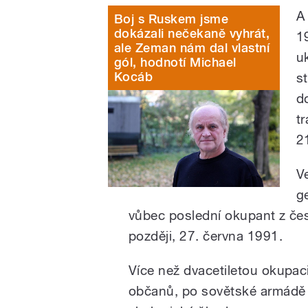
A
Boj s Ruskem jsme
dokázali nečekaně vyhrát,
1
ale Zeman nám dal vlastní
u
gól, hodnotí Michael
Kocáb
s
d
t
2
V
g
vůbec poslední okupant z če
později, 27. června 1991.
Více než dvacetiletou okupac
občanů, po sovětské armádě z