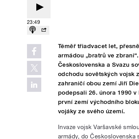
23:49
Téměř třiadvacet let, přesn
armádou „bratrů ve zbrani“.
Československa a Svazu sov
odchodu sovětských vojsk z 
zahraničí obou zemí Jiří D
podepsali 26. února 1990 v
první zemí východního blok
vojáky ze svého území.
Invaze vojsk Varšavské smlou
armády, do Československa 