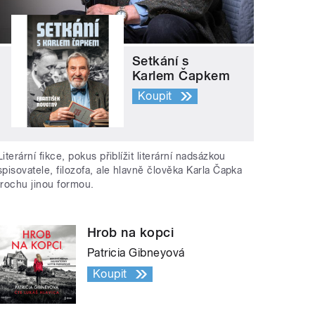
Setkání s
Karlem Čapkem
Koupit
Literární fikce, pokus přiblížit literární nadsázkou
spisovatele, filozofa, ale hlavně člověka Karla Čapka
trochu jinou formou.
Hrob na kopci
Patricia Gibneyová
Koupit