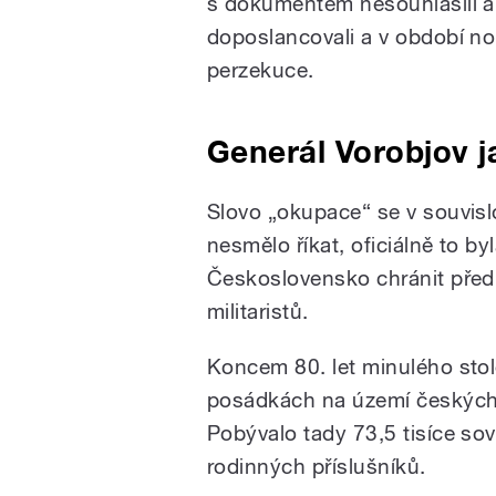
s dokumentem nesouhlasili a h
doposlancovali a v období nor
perzekuce.
Generál Vorobjov j
Slovo „okupace“ se v souvis
nesmělo říkat, oficiálně to b
Československo chránit před
militaristů.
Koncem 80. let minulého stol
posádkách na území českých
Pobývalo tady 73,5 tisíce sov
rodinných příslušníků.