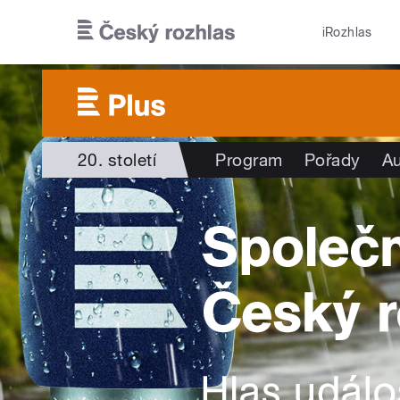
Přejít k hlavnímu obsahu
iRozhlas
20. století
Program
Pořady
Au