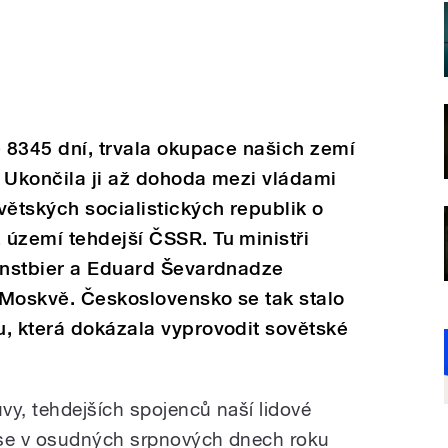
ě 8345 dní, trvala okupace našich zemí
 Ukončila ji až dohoda mezi vládami
ětských socialistických republik o
území tehdejší ČSSR. Tu ministři
ienstbier a Eduard Ševardnadze
 Moskvě. Československo se tak stalo
u, která dokázala vyprovodit sovětské
vy, tehdejších spojenců naší lidové
se v osudných srpnových dnech roku