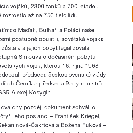
síc vojáků, 2300 tanků a 700 letadel.
ozrostlo až na 750 tisíc lidí.
atímco Maďaři, Bulhaři a Poláci naše
zemí postupně opustili, sovětská vojska
 zůstala a jejich pobyt legalizovala
otupná Smlouva o dočasném pobytu
ovětských vojsk, kterou 16. října 1968
odepsali předseda československé vlády
ldřich Černík a předseda Rady ministrů
SSR Alexej Kosygin.
 dva dny později dokument schválilo
yři jeho poslanci – František Kriegel,
 Sekaninová-Čakrtová a Božena Fuková –