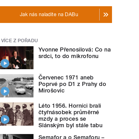
Jak nás naladíte na DABu
VÍCE Z POŘADU
Yvonne Přenosilová: Co na
srdci, to do mikrofonu
Červenec 1971 aneb
Poprvé po D1 z Prahy do
Mirošovic
Léto 1956. Horníci brali
čtyřnásobek průměrné
mzdy a proces se
Slánským byl stále tabu
Semafor a o Semaforu –