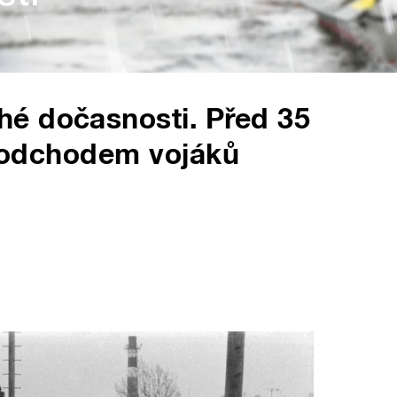
é dočasnosti. Před 35
 s odchodem vojáků