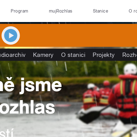
Program
mujRozhlas
Stanice
O r
dioarchiv
Kamery
O stanici
Projekty
Rozh