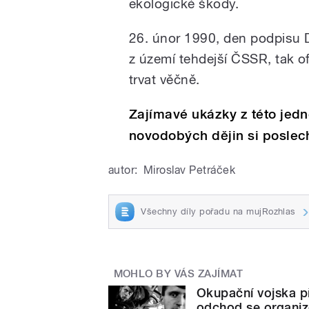
ekologické škody.
26. únor 1990, den podpisu
z území tehdejší ČSSR, tak of
trvat věčně.
Zajímavé ukázky z této jedn
novodobých dějin si poslec
autor:
Miroslav Petráček
Všechny díly pořadu na mujRozhlas
MOHLO BY VÁS ZAJÍMAT
Okupační vojska př
odchod se organiz