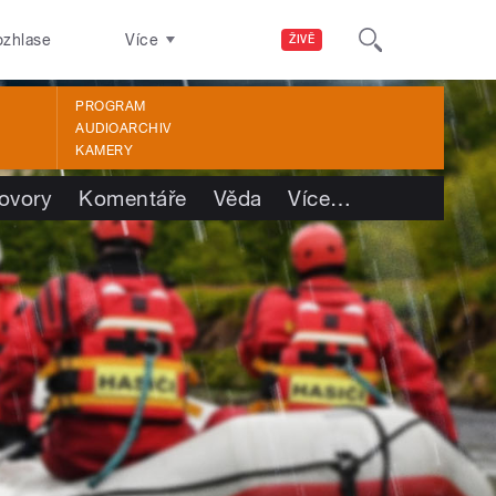
ozhlase
Více
ŽIVĚ
PROGRAM
AUDIOARCHIV
KAMERY
ovory
Komentáře
Věda
Více
…