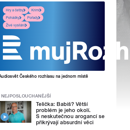
Hry a četby
Krimi
Pohádky
Pořady
Živé vysílání
Audiosvět Českého rozhlasu na jednom místě
NEJPOSLOUCHANĚJŠÍ
Telička: Babiš? Větší
problém je jeho okolí.
S neskutečnou arogancí se
přikrývají absurdní věci