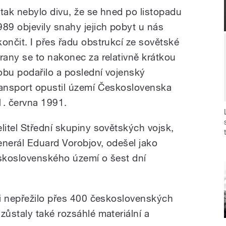
 tak nebylo divu, že se hned po listopadu
989 objevily snahy jejich pobyt u nás
končit. I přes řadu obstrukcí ze sovětské
trany se to nakonec za relativně krátkou
obu podařilo a poslední vojenský
ransport opustil území Československa
1. června 1991.
elitel Střední skupiny sovětských vojsk,
enerál Eduard Vorobjov, odešel jako
skoslovenského území o šest dní
i nepřežilo přes 400 československých
ůstaly také rozsáhlé materiální a