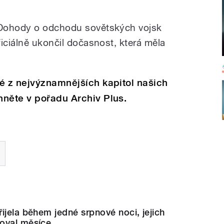
 Dohody o odchodu sovětských vojsk
iciálně ukončil dočasnost, která měla
é z nejvýznamnějších kapitol našich
hněte v pořadu Archiv Plus.
ijela během jedné srpnové noci, jejich
oval měsíce