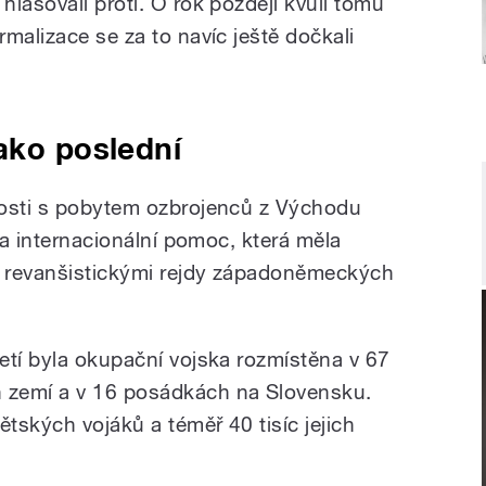
lasovali proti. O rok později kvůli tomu
malizace se za to navíc ještě dočkali
ako poslední
losti s pobytem ozbrojenců z Východu
yla internacionální pomoc, která měla
 revanšistickými rejdy západoněmeckých
etí byla okupační vojska rozmístěna v 67
 zemí a v 16 posádkách na Slovensku.
ětských vojáků a téměř 40 tisíc jejich