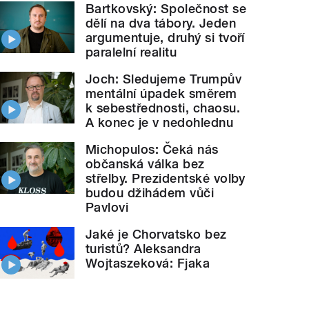
Bartkovský: Společnost se
dělí na dva tábory. Jeden
argumentuje, druhý si tvoří
paralelní realitu
Joch: Sledujeme Trumpův
mentální úpadek směrem
k sebestřednosti, chaosu.
A konec je v nedohlednu
Michopulos: Čeká nás
občanská válka bez
střelby. Prezidentské volby
budou džihádem vůči
Pavlovi
Jaké je Chorvatsko bez
turistů? Aleksandra
Wojtaszeková: Fjaka