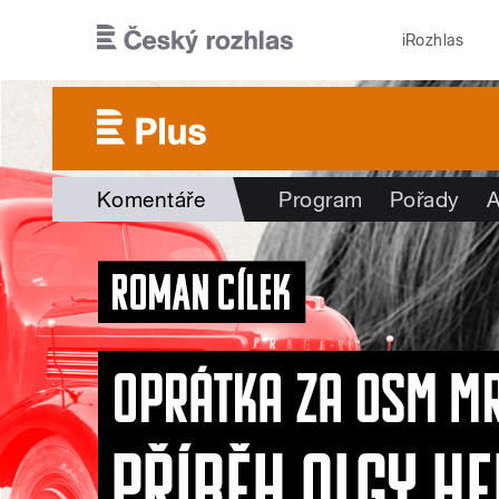
Přejít k hlavnímu obsahu
iRozhlas
Komentáře
Program
Pořady
A