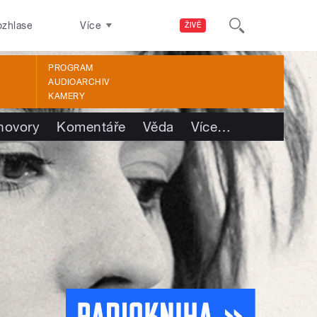
ozhlase
Více
ŽIVĚ
PROGRAM
AUDIOARCHIV
KAMERY
hovory
Komentáře
Věda
Více
…