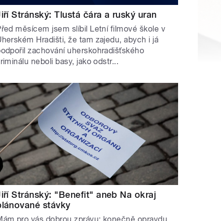
Jiří Stránský: Tlustá čára a ruský uran
řed měsícem jsem slíbil Letní filmové škole v
herském Hradišti, že tam zajedu, abych i já
odpořil zachování uherskohradišťského
riminálu neboli basy, jako odstr...
Jiří Stránský: "Benefit" aneb Na okraj
plánované stávky
Mám pro vás dobrou zprávu: konečně opravdu