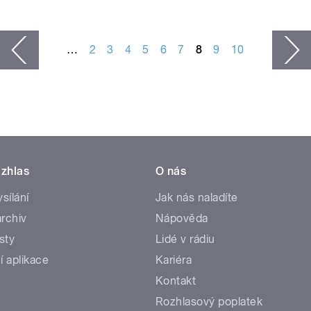
…
2
3
4
5
6
7
8
9
10
í
zhlas
O nás
ysílání
Jak nás naladíte
rchiv
Nápověda
sty
Lidé v rádiu
í aplikace
Kariéra
Kontakt
Rozhlasový poplatek