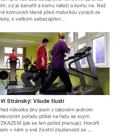
ím, co je benefit a komu náleží a komu ne. Než
ě komunisti těsně před maturitou vyrazili ze
koly, s velikým sebezapřen...
Jiří Stránský: Všude tlustí
Před několika dny jsem v takovém jednom
elevizním pořadu přišel na řadu se svým
ZKAZEM (jak se ten pořad jmenuje). Hovořil
sem v něm o své životní zkušenosti se ...