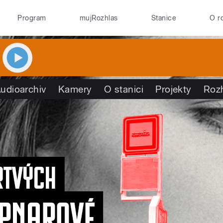
Program
mujRozhlas
Stanice
O r
udioarchiv
Kamery
O stanici
Projekty
Roz