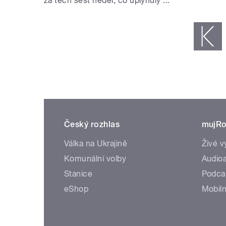
za těch šest neděl, co uplynuly ...
STRÁNKY
« první
‹ předchoz
Český rozhlas
mujRo
Válka na Ukrajině
Živé v
Komunální volby
Audioa
Stanice
Podca
eShop
Mobiln