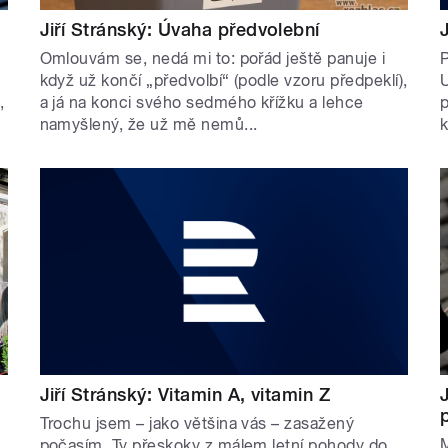
Jiří Stránský: Úvaha předvolební
Omlouvám se, nedá mi to: pořád ještě panuje i
P
když už končí „předvolbí“ (podle vzoru předpeklí),
U
,
a já na konci svého sedmého křížku a lehce
p
namyšlený, že už mě nemů...
k
Jiří Stránský: Vitamin A, vitamin Z
Trochu jsem – jako většina vás – zasažený
a
počasím. Ty přeskoky z málem letní pohody do