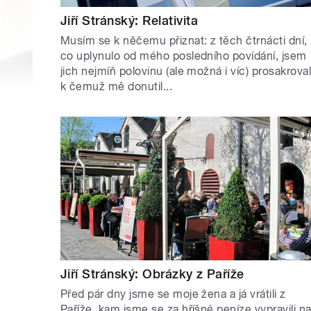
Jiří Stránský: Relativita
Musím se k něčemu přiznat: z těch čtrnácti dní,
co uplynulo od mého posledního povídání, jsem
jich nejmíň polovinu (ale možná i víc) prosakroval
k čemuž mě donutil...
Jiří Stránský: Obrázky z Paříže
Před pár dny jsme se moje žena a já vrátili z
Paříže, kam jsme se za hříšné peníze vypravili n