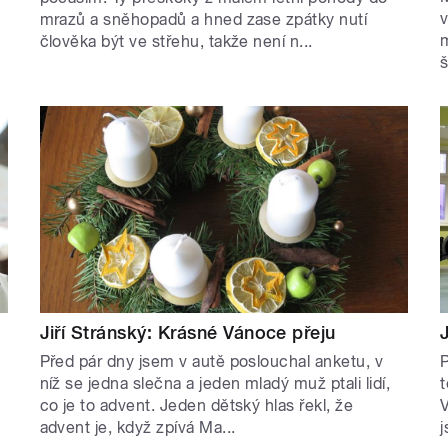
v
mrazů a sněhopadů a hned zase zpátky nutí
m
člověka být ve střehu, takže není n...
š
Jiří Stránský: Krásné Vánoce přeju
Před pár dny jsem v autě poslouchal anketu, v
níž se jedna slečna a jeden mladý muž ptali lidí,
t
co je to advent. Jeden dětský hlas řekl, že
V
advent je, když zpívá Ma...
j