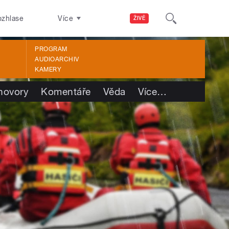
ozhlase
Více
ŽIVĚ
PROGRAM
AUDIOARCHIV
KAMERY
hovory
Komentáře
Věda
Více
…