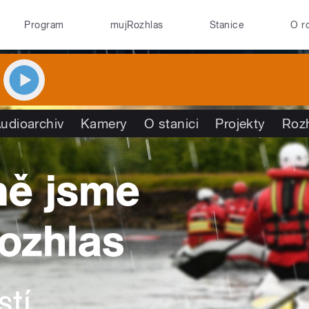
Program
mujRozhlas
Stanice
O r
udioarchiv
Kamery
O stanici
Projekty
Roz