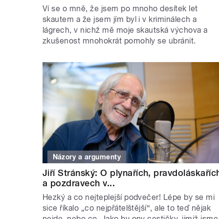
Ví se o mně, že jsem po mnoho desítek let
skautem a že jsem jím byl i v kriminálech a
lágrech, v nichž mě moje skautská výchova a
zkušenost mnohokrát pomohly se ubránit.
Názory a argumenty
Jiří Stránský: O plynařích, pravdoláskaříc
a pozdravech v...
Hezký a co nejteplejší podvečer! Lépe by se mi
sice říkalo „co nejpřátelštější“, ale to teď nějak
nejde, nebo co. Jako by ony cestičky, jimiž jsme