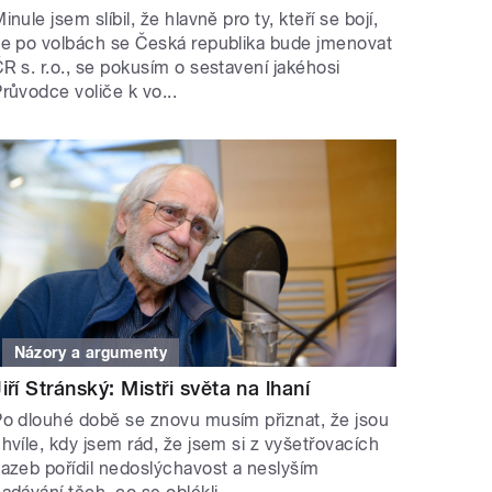
inule jsem slíbil, že hlavně pro ty, kteří se bojí,
e po volbách se Česká republika bude jmenovat
R s. r.o., se pokusím o sestavení jakéhosi
růvodce voliče k vo...
Názory a argumenty
Jiří Stránský: Mistři světa na lhaní
o dlouhé době se znovu musím přiznat, že jsou
hvíle, kdy jsem rád, že jsem si z vyšetřovacích
azeb pořídil nedoslýchavost a neslyším