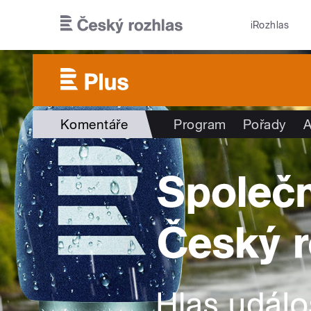
Přejít k hlavnímu obsahu
iRozhlas
Komentáře
Program
Pořady
A