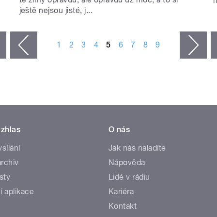
n
ještě nejsou jisté, j...
1
2
3
4
5
6
7
8
9
nás
ozí
zhlas
O nás
ysílání
Jak nás naladíte
rchiv
Nápověda
sty
Lidé v rádiu
í aplikace
Kariéra
Kontakt