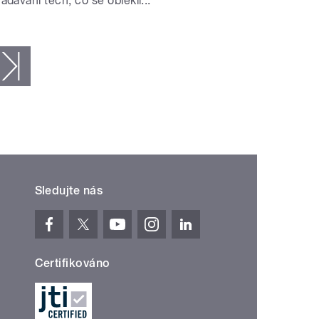
adávání těch, co se oblékli...
ledující ›
poslední »
Sledujte nás
Certifikováno