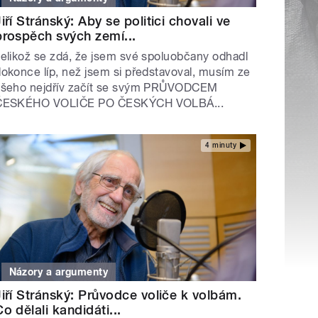
Jiří Stránský: Aby se politici chovali ve
prospěch svých zemí...
elikož se zdá, že jsem své spoluobčany odhadl
okonce líp, než jsem si představoval, musím ze
všeho nejdřív začít se svým PRŮVODCEM
ČESKÉHO VOLIČE PO ČESKÝCH VOLBÁ...
4 minuty
Názory a argumenty
Jiří Stránský: Průvodce voliče k volbám.
Co dělali kandidáti...