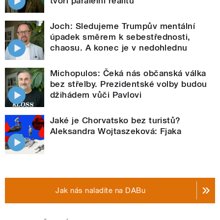
tvoří paralelní realitu
Joch: Sledujeme Trumpův mentální
úpadek směrem k sebestřednosti,
chaosu. A konec je v nedohlednu
Michopulos: Čeká nás občanská válka
bez střelby. Prezidentské volby budou
džihádem vůči Pavlovi
Jaké je Chorvatsko bez turistů?
Aleksandra Wojtaszeková: Fjaka
Jak nás naladíte na DABu