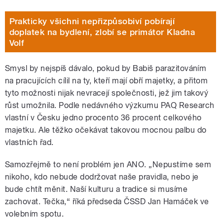
Prakticky všichni nepřizpůsobiví pobírají
doplatek na bydlení, zlobí se primátor Kladna
Volf
Smysl by nejspíš dávalo, pokud by Babiš parazitováním
na pracujících cílil na ty, kteří mají obří majetky, a přitom
tyto možnosti nijak nevracejí společnosti, jež jim takový
růst umožnila. Podle nedávného výzkumu PAQ Research
vlastní v Česku jedno procento 36 procent celkového
majetku. Ale těžko očekávat takovou mocnou palbu do
vlastních řad.
Samozřejmě to není problém jen ANO. „Nepustíme sem
nikoho, kdo nebude dodržovat naše pravidla, nebo je
bude chtít měnit. Naší kulturu a tradice si musíme
zachovat. Tečka,“ říká předseda ČSSD Jan Hamáček ve
volebním spotu.