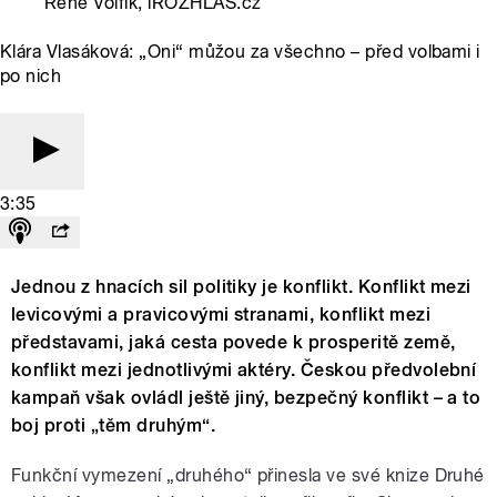
René Volfík, iROZHLAS.cz
Klára Vlasáková: „Oni“ můžou za všechno – před volbami i
po nich
3:35
Jednou z hnacích sil politiky je konflikt. Konflikt mezi
levicovými a pravicovými stranami, konflikt mezi
představami, jaká cesta povede k prosperitě země,
konflikt mezi jednotlivými aktéry. Českou předvolební
kampaň však ovládl ještě jiný, bezpečný konflikt – a to
boj proti „těm druhým“.
Funkční vymezení „druhého“ přinesla ve své knize Druhé