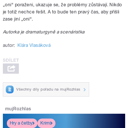
„oni“ poraženi, ukazuje se, že problémy zůstávají. Nikdo
je totiž nechce řešit. A to bude ten pravý čas, aby přišli
zase jiní „oni“.
Autorka je dramaturgyně a scenáristka
autor:
Klára Vlasáková
Všechny díly pořadu na mujRozhlas
mujRozhlas
Hry a četby
Krimi