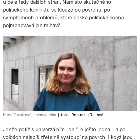
u celé řady dalších stran. Namísto skutečného
politického konfliktu se klouže po povrchu, po
symptomech problémů, které česká politická scéna
pojmenovává jen mlhavě.
Klára Vlasáková, spisovatelka
|
foto:
Bohumila Reková
Jenže potíž s univerzálním „oni“ je ještě jedna – a po
volbách nejspíš zřetelně vystoupí na povrch. I když jsou