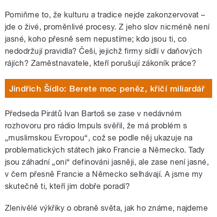
Pomiňme to, že kulturu a tradice nejde zakonzervovat –
jde o živé, proměnlivé procesy. Z jeho slov nicméně není
jasné, koho přesně sem nepustíme; kdo jsou ti, co
nedodržují pravidla? Češi, jejichž firmy sídlí v daňových
rájích? Zaměstnavatele, kteří porušují zákoník práce?
Jindřich Šídlo: Berete moc peněz, křičí miliardář
Předseda Pirátů Ivan Bartoš se zase v nedávném
rozhovoru pro rádio Impuls svěřil, že má problém s
„muslimskou Evropou“, což se podle něj ukazuje na
problematických státech jako Francie a Německo. Tady
jsou záhadní „oni“ definováni jasněji, ale zase není jasné,
v čem přesně Francie a Německo selhávají. A jsme my
skutečně ti, kteří jim dobře poradí?
Zlenivělé výkřiky o obraně světa, jak ho známe, najdeme