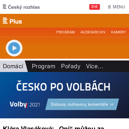
Přejít k hlavnímu obsahu
MENU
ŽIVĚ
PROGRAM
AUDIOARCHIV
KAMERY
Domácí
Program
Pořady
Více
…
Klára Vlasáková: „Oni“ můžou za