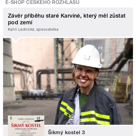
E-SHOP ČESKÉHO ROZHLASU
Závěr příběhu staré Karviné, který měl zůstat
pod zemí
Karin Lednická, spisovatelka
Šikmý kostel 3