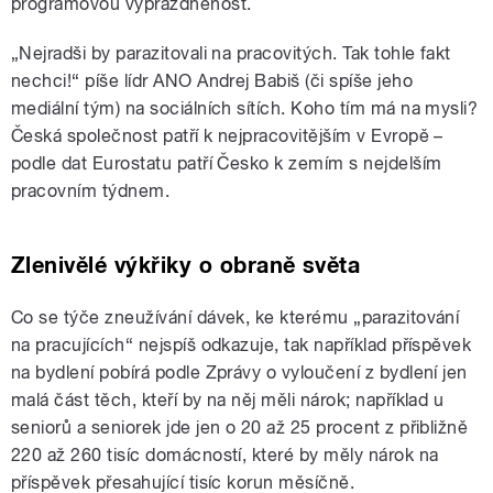
programovou vyprázdněnost.
„Nejradši by parazitovali na pracovitých. Tak tohle fakt
nechci!“ píše lídr ANO Andrej Babiš (či spíše jeho
mediální tým) na sociálních sítích. Koho tím má na mysli?
Česká společnost patří k nejpracovitějším v Evropě –
podle dat Eurostatu patří Česko k zemím s nejdelším
pracovním týdnem.
Zlenivělé výkřiky o obraně světa
Co se týče zneužívání dávek, ke kterému „parazitování
na pracujících“ nejspíš odkazuje, tak například příspěvek
na bydlení pobírá podle Zprávy o vyloučení z bydlení jen
malá část těch, kteří by na něj měli nárok; například u
seniorů a seniorek jde jen o 20 až 25 procent z přibližně
220 až 260 tisíc domácností, které by měly nárok na
příspěvek přesahující tisíc korun měsíčně.