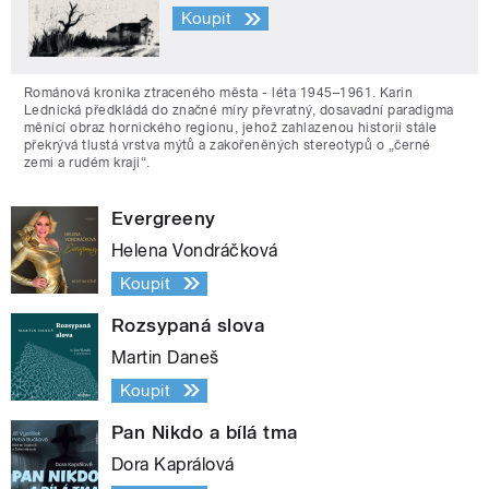
Koupit
Románová kronika ztraceného města - léta 1945–1961. Karin
Lednická předkládá do značné míry převratný, dosavadní paradigma
měnící obraz hornického regionu, jehož zahlazenou historii stále
překrývá tlustá vrstva mýtů a zakořeněných stereotypů o „černé
zemi a rudém kraji“.
Evergreeny
Helena Vondráčková
Koupit
Rozsypaná slova
Martin Daneš
Koupit
Pan Nikdo a bílá tma
Dora Kaprálová