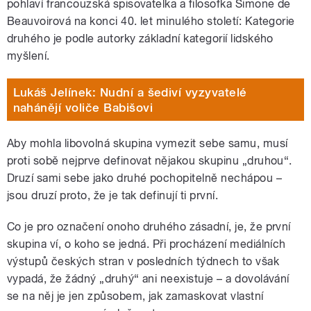
pohlaví francouzská spisovatelka a filosofka Simone de
Beauvoirová na konci 40. let minulého století: Kategorie
druhého je podle autorky základní kategorií lidského
myšlení.
Lukáš Jelínek: Nudní a šediví vyzyvatelé
nahánějí voliče Babišovi
Aby mohla libovolná skupina vymezit sebe samu, musí
proti sobě nejprve definovat nějakou skupinu „druhou“.
Druzí sami sebe jako druhé pochopitelně nechápou –
jsou druzí proto, že je tak definují ti první.
Co je pro označení onoho druhého zásadní, je, že první
skupina ví, o koho se jedná. Při procházení mediálních
výstupů českých stran v posledních týdnech to však
vypadá, že žádný „druhý“ ani neexistuje – a dovolávání
se na něj je jen způsobem, jak zamaskovat vlastní