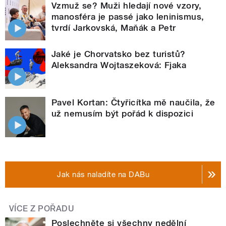
Vzmuž se? Muži hledají nové vzory,
manosféra je passé jako leninismus,
tvrdí Jarkovská, Maňák a Petr
Jaké je Chorvatsko bez turistů?
Aleksandra Wojtaszeková: Fjaka
Pavel Kortan: Čtyřicítka mě naučila, že
už nemusím být pořád k dispozici
Jak nás naladíte na DABu
VÍCE Z POŘADU
Poslechněte si všechny nedělní