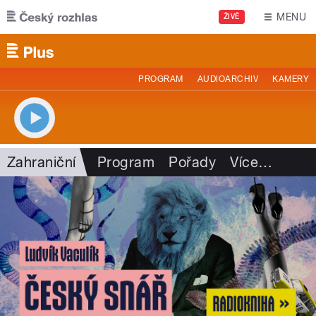
Přejít k hlavnímu obsahu
MENU
ŽIVĚ
PROGRAM
AUDIOARCHIV
KAMERY
Zahraniční
Program
Pořady
Více
…