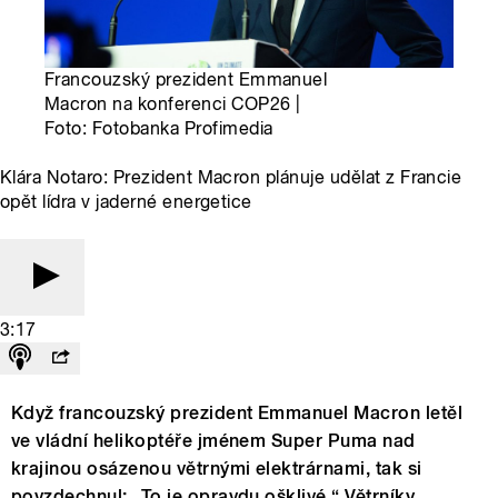
Francouzský prezident Emmanuel
Macron na konferenci COP26 |
Foto: Fotobanka Profimedia
Klára Notaro: Prezident Macron plánuje udělat z Francie
opět lídra v jaderné energetice
3:17
Když francouzský prezident Emmanuel Macron letěl
ve vládní helikoptéře jménem Super Puma nad
krajinou osázenou větrnými elektrárnami, tak si
povzdechnul: „To je opravdu ošklivé.“ Větrníky