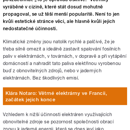
vyráběné v cizině, které stát dosud mohutně
propagoval, se už těší menší popularitě. Není to jen
kvůli estetické stránce věci, ale hlavně kvůli jejich
nedostatečné účinnosti.
Klimatické změny jsou natolik rychlé a palčivé, že je
třeba silně omezit a ideálně zastavit spalování fosilních
paliv v elektrárnách, v továrnách, v dopravě a při vytápění
domácností a nahradit tato paliva elektřinou vyrobenou
buď z obnovitelných zdrojů, nebo v jaderných
elektrárnách. Bez škodlivých emisí.
Klára Notaro: Větrné elektrárny ve Francii,
začátek jejich konce
Vzhledem k nižší účinnosti elektráren využívajících
obnovitelné zdroje se pozornost společnosti obrací
znovu k jaderné energii, která se dnes jeví jako