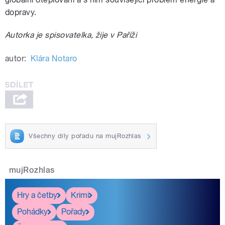
dopravy.
Autorka je spisovatelka, žije v Paříži
autor:
Klára Notaro
Všechny díly pořadu na mujRozhlas
mujRozhlas
Hry a četby
Krimi
Pohádky
Pořady