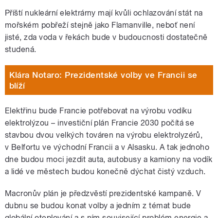
Příští nukleární elektrárny mají kvůli ochlazování stát na
mořském pobřeží stejně jako Flamanville, neboť není
jisté, zda voda v řekách bude v budoucnosti dostatečně
studená.
Klára Notaro: Prezidentské volby ve Francii se
blíží
Elektřinu bude Francie potřebovat na výrobu vodíku
elektrolýzou – investiční plán Francie 2030 počítá se
stavbou dvou velkých továren na výrobu elektrolyzérů,
v Belfortu ve východní Francii a v Alsasku. A tak jednoho
dne budou moci jezdit auta, autobusy a kamiony na vodík
a lidé ve městech budou konečně dýchat čistý vzduch.
Macronův plán je předzvěstí prezidentské kampaně. V
dubnu se budou konat volby a jedním z témat bude
globální oteplování a s ním související problém energie a