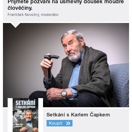
Přijměte pozvání na úsměvný doušek moudré
člověčiny.
František Novotný, moderátor
Setkání s Karlem Čapkem
Koupit