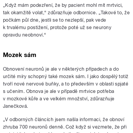
„Když mám podezření, že by pacient mohl mít mrtvici,
tak okamžitě volat,“ zdůrazňuje odbornice. „Takové to, že
počkám půl dne, jestli se to nezlepší, pak vede
k trvalému postižení, protože poté už se neurony
opravdu neobnoví.“
Mozek sám
Obnovení neuronů je ale v některých případech a do
určité míry schopný také mozek sám. I jako dospělý totiž
tvoří nové nervové buňky, a to především v oblasti spjaté
s učením. Obnova je ale v případě mrtvice potřeba
v mozkové kůře a ve velkém množství, zdůrazňuje
Janečková.
„V odborných článcích jsem našla informaci, že obnoví
zhruba 700 neuronů denně. Což když si vezmete, že při