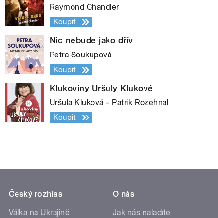
Raymond Chandler
Koupit
Nic nebude jako dřív
Petra Soukupová
Koupit
Klukoviny Uršuly Klukové
Uršula Kluková – Patrik Rozehnal
Koupit
Český rozhlas
O nás
Válka na Ukrajině
Jak nás naladíte