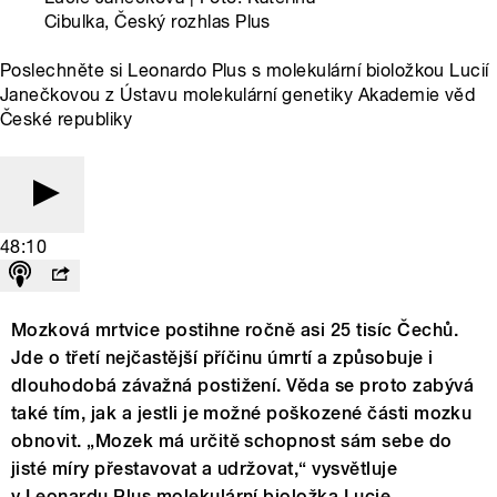
Cibulka, Český rozhlas Plus
Poslechněte si Leonardo Plus s molekulární bioložkou Lucií
Janečkovou z Ústavu molekulární genetiky Akademie věd
České republiky
48:10
Mozková mrtvice postihne ročně asi 25 tisíc Čechů.
Jde o třetí nejčastější příčinu úmrtí a způsobuje i
dlouhodobá závažná postižení. Věda se proto zabývá
také tím, jak a jestli je možné poškozené části mozku
obnovit. „Mozek má určitě schopnost sám sebe do
jisté míry přestavovat a udržovat,“ vysvětluje
v Leonardu Plus molekulární bioložka Lucie