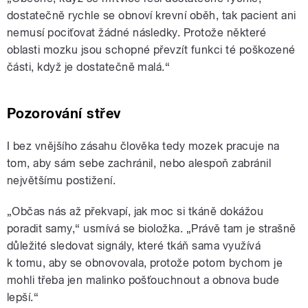
dostatečně rychle se obnoví krevní oběh, tak pacient ani
nemusí pociťovat žádné následky. Protože některé
oblasti mozku jsou schopné převzít funkci té poškozené
části, když je dostatečně malá.“
Pozorování střev
I bez vnějšího zásahu člověka tedy mozek pracuje na
tom, aby sám sebe zachránil, nebo alespoň zabránil
největšímu postižení.
„Občas nás až překvapí, jak moc si tkáně dokážou
poradit samy,“ usmívá se bioložka. „Právě tam je strašně
důležité sledovat signály, které tkáň sama využívá
k tomu, aby se obnovovala, protože potom bychom je
mohli třeba jen malinko pošťouchnout a obnova bude
lepší.“