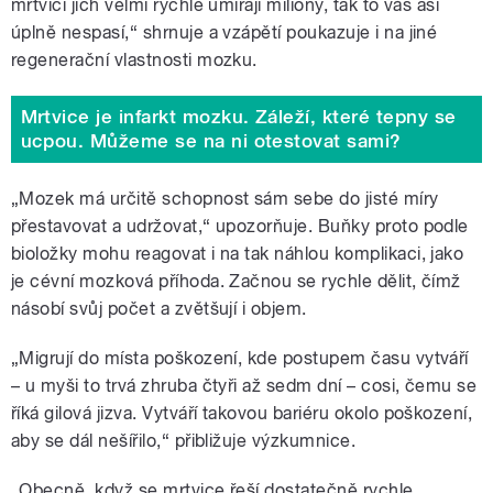
mrtvici jich velmi rychle umírají miliony, tak to vás asi
úplně nespasí,“ shrnuje a vzápětí poukazuje i na jiné
regenerační vlastnosti mozku.
Mrtvice je infarkt mozku. Záleží, které tepny se
ucpou. Můžeme se na ni otestovat sami?
„Mozek má určitě schopnost sám sebe do jisté míry
přestavovat a udržovat,“ upozorňuje. Buňky proto podle
bioložky mohu reagovat i na tak náhlou komplikaci, jako
je cévní mozková příhoda. Začnou se rychle dělit, čímž
násobí svůj počet a zvětšují i objem.
„Migrují do místa poškození, kde postupem času vytváří
– u myši to trvá zhruba čtyři až sedm dní – cosi, čemu se
říká gilová jizva. Vytváří takovou bariéru okolo poškození,
aby se dál nešířilo,“ přibližuje výzkumnice.
„Obecně, když se mrtvice řeší dostatečně rychle,