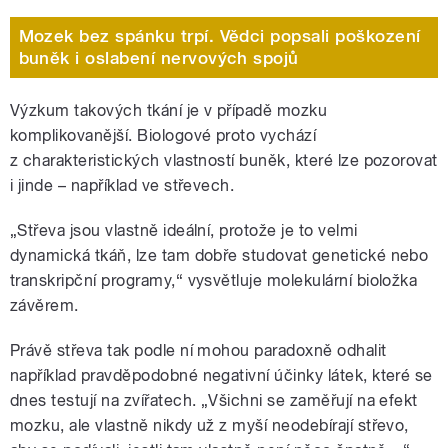
Mozek bez spánku trpí. Vědci popsali poškození
buněk i oslabení nervových spojů
Výzkum takových tkání je v případě mozku
komplikovanější. Biologové proto vychází
z charakteristických vlastností buněk, které lze pozorovat
i jinde – například ve střevech.
„Střeva jsou vlastně ideální, protože je to velmi
dynamická tkáň, lze tam dobře studovat genetické nebo
transkripční programy,“ vysvětluje molekulární bioložka
závěrem.
Právě střeva tak podle ní mohou paradoxně odhalit
například pravděpodobné negativní účinky látek, které se
dnes testují na zvířatech. „Všichni se zaměřují na efekt
mozku, ale vlastně nikdy už z myší neodebírají střevo,