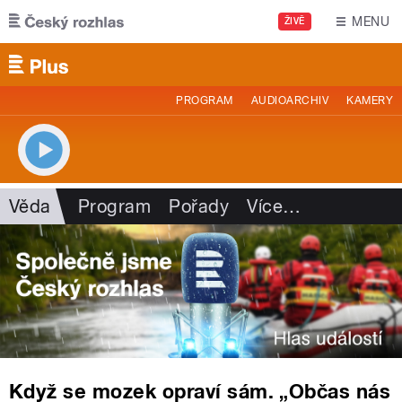
Přejít k hlavnímu obsahu
MENU
ŽIVĚ
PROGRAM
AUDIOARCHIV
KAMERY
Věda
Program
Pořady
Více
…
Když se mozek opraví sám. „Občas nás