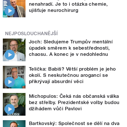
nenahradí. Je to i otázka chemie,
ujišťuje neurochirurg
NEJPOSLOUCHANĚJŠÍ
Joch: Sledujeme Trumpův mentální
úpadek směrem k sebestřednosti,
chaosu. A konec je v nedohlednu
Telička: Babiš? Větší problém je jeho
okolí. S neskutečnou arogancí se
přikrývají absurdní věci
Michopulos: Čeká nás občanská válka
bez střelby. Prezidentské volby budou
džihádem vůči Pavlovi
Bartkovský: Společnost se dělí na dva