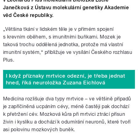
Janečková z Ústavu molekulární genetiky Akademie
věd České republiky.
„Většina tkání v lidském těle je v přímém spojení
s krevním oběhem, s imunitními buňkami. Mozek je
taková trochu oddělená jednotka, protože má vlastní
imunitní systém,“ přibližuje ve vysílání Českého rozhlasu
Plus.
I když příznaky mrtvice odezní, je třeba jednat
hned, říká neuroložka Zuzana Eichlová
Medicína rozlišuje dva typy mrtvice – ve většině případů
je zapříčiněná ucpáním cévy, méně častěji pak dochází
k přetržení cév. Mozková kůra při mrtvici ztrácí přísun
živin i kyslíku a dochází k odumírání neuronů, které tvoří
asi polovinu mozkových buněk.