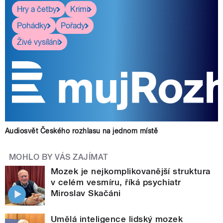
Hry a četby
Krimi
Pohádky
Pořady
Živé vysílání
Audiosvět Českého rozhlasu na jednom místě
MOHLO BY VÁS ZAJÍMAT
Mozek je nejkomplikovanější struktura
v celém vesmíru, říká psychiatr
Miroslav Skačáni
Umělá inteligence lidský mozek