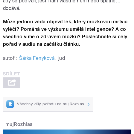
aby se podívali, jestli tam vlastně není něco špatně…“
dodává.
Může jednou věda objevit lék, který mozkovou mrtvici
vyléčí? Pomáhá ve výzkumu umělá inteligence? A co
všechno víme o zdravém mozku? Poslechněte si celý
pořad v audiu na začátku článku.
autoři:
Šárka Fenyková
,
jud
Všechny díly pořadu na mujRozhlas
mujRozhlas