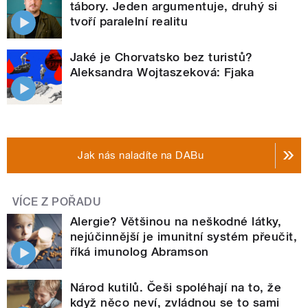
tábory. Jeden argumentuje, druhý si
tvoří paralelní realitu
Jaké je Chorvatsko bez turistů?
Aleksandra Wojtaszeková: Fjaka
Jak nás naladíte na DABu
VÍCE Z POŘADU
Alergie? Většinou na neškodné látky,
nejúčinnější je imunitní systém přeučit,
říká imunolog Abramson
Národ kutilů. Češi spoléhají na to, že
když něco neví, zvládnou se to sami