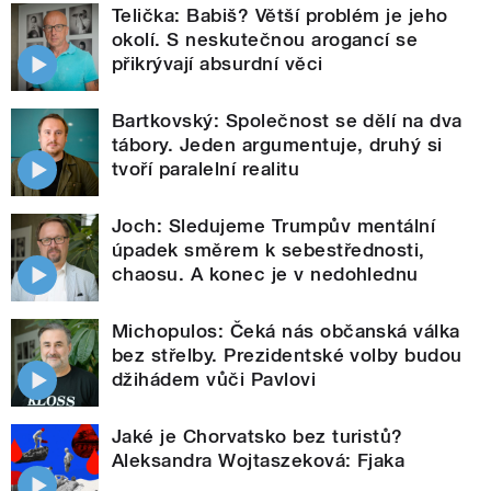
Telička: Babiš? Větší problém je jeho
okolí. S neskutečnou arogancí se
přikrývají absurdní věci
Bartkovský: Společnost se dělí na dva
tábory. Jeden argumentuje, druhý si
tvoří paralelní realitu
Joch: Sledujeme Trumpův mentální
úpadek směrem k sebestřednosti,
chaosu. A konec je v nedohlednu
Michopulos: Čeká nás občanská válka
bez střelby. Prezidentské volby budou
džihádem vůči Pavlovi
Jaké je Chorvatsko bez turistů?
Aleksandra Wojtaszeková: Fjaka