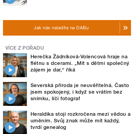
Jak nás naladíte na DABu
VÍCE Z POŘADU
Herečka Žádníková-Volencová hraje na
flétnu s dcerami. „Mít s dětmi společný
zájem je dar,“ říká
Severská příroda je neuvěřitelná. Často
jsem spokojený, i když se vrátím bez
snímku, líčí fotograf
Heraldika stojí rozkročena mezi vědou a
uměním. Svůj znak může mít každý,
tvrdí genealog