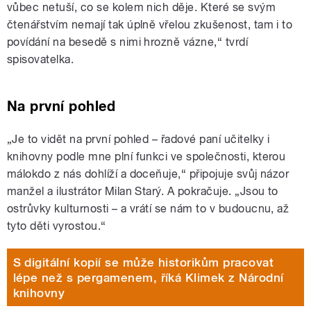
vůbec netuší, co se kolem nich děje. Které se svým
čtenářstvím nemají tak úplně vřelou zkušenost, tam i to
povídání na besedě s nimi hrozně vázne,“ tvrdí
spisovatelka.
Na první pohled
„Je to vidět na první pohled – řadové paní učitelky i
knihovny podle mne plní funkci ve společnosti, kterou
málokdo z nás dohlíží a doceňuje,“ připojuje svůj názor
manžel a ilustrátor Milan Starý. A pokračuje. „Jsou to
ostrůvky kulturnosti – a vrátí se nám to v budoucnu, až
tyto děti vyrostou.“
S digitální kopií se může historikům pracovat
lépe než s pergamenem, říká Klimek z Národní
knihovny