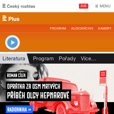
Přejít k hlavnímu obsahu
MENU
ŽIVĚ
PROGRAM
AUDIOARCHIV
KAMERY
Literatura
Program
Pořady
Více
…