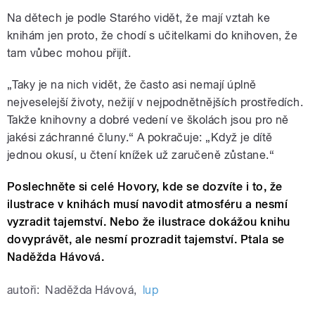
Na dětech je podle Starého vidět, že mají vztah ke
knihám jen proto, že chodí s učitelkami do knihoven, že
tam vůbec mohou přijít.
„Taky je na nich vidět, že často asi nemají úplně
nejveselejší životy, nežijí v nejpodnětnějších prostředích.
Takže knihovny a dobré vedení ve školách jsou pro ně
jakési záchranné čluny.“ A pokračuje: „Když je dítě
jednou okusí, u čtení knížek už zaručeně zůstane.“
Poslechněte si celé Hovory, kde se dozvíte i to, že
ilustrace v knihách musí navodit atmosféru a nesmí
vyzradit tajemství. Nebo že ilustrace dokážou knihu
dovyprávět, ale nesmí prozradit tajemství. Ptala se
Naděžda Hávová.
autoři:
Naděžda Hávová
,
lup