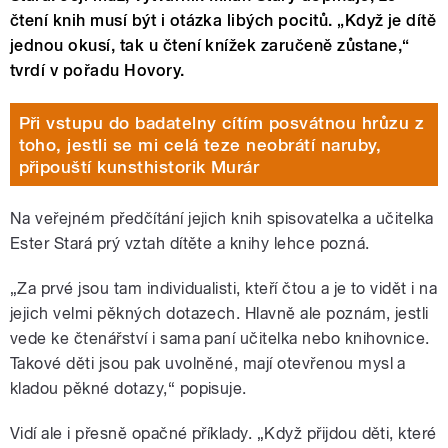
čtení knih musí být i otázka libých pocitů. „Když je dítě
jednou okusí, tak u čtení knížek zaručeně zůstane,“
tvrdí v pořadu Hovory.
Při vstupu do badatelny cítím posvátnou hrůzu z
toho, jestli se mi celá teze neobrátí naruby,
připouští kunsthistorik Murár
Na veřejném předčítání jejich knih spisovatelka a učitelka
Ester Stará prý vztah dítěte a knihy lehce pozná.
„Za prvé jsou tam individualisti, kteří čtou a je to vidět i na
jejich velmi pěkných dotazech. Hlavně ale poznám, jestli
vede ke čtenářství i sama paní učitelka nebo knihovnice.
Takové děti jsou pak uvolněné, mají otevřenou mysl a
kladou pěkné dotazy,“ popisuje.
Vidí ale i přesně opačné příklady. „Když přijdou děti, které