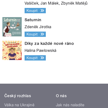
Vašíček, Jan Málek, Zbyněk Matějů
Koupit
Saturnin
Zdeněk Jirotka
Koupit
Díky za každé nové ráno
Halina Pawlowská
Koupit
Český rozhlas
O nás
Válka na Ukrajině
Jak nás naladíte