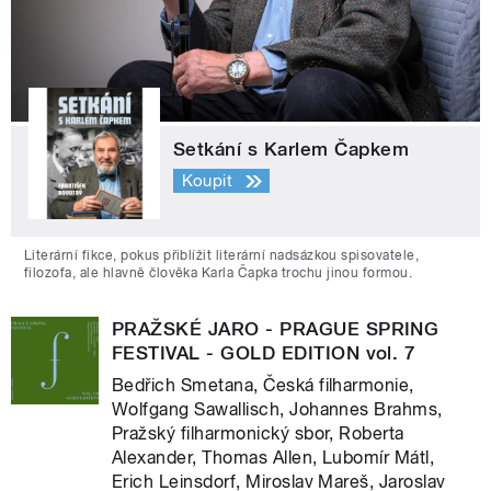
Setkání s Karlem Čapkem
Koupit
Literární fikce, pokus přiblížit literární nadsázkou spisovatele,
filozofa, ale hlavně člověka Karla Čapka trochu jinou formou.
PRAŽSKÉ JARO - PRAGUE SPRING
FESTIVAL - GOLD EDITION vol. 7
Bedřich Smetana, Česká filharmonie,
Wolfgang Sawallisch, Johannes Brahms,
Pražský filharmonický sbor, Roberta
Alexander, Thomas Allen, Lubomír Mátl,
Erich Leinsdorf, Miroslav Mareš, Jaroslav