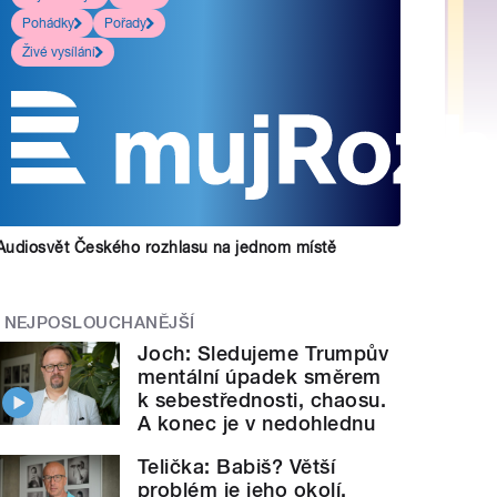
Pohádky
Pořady
Živé vysílání
Audiosvět Českého rozhlasu na jednom místě
NEJPOSLOUCHANĚJŠÍ
Joch: Sledujeme Trumpův
mentální úpadek směrem
k sebestřednosti, chaosu.
A konec je v nedohlednu
Telička: Babiš? Větší
problém je jeho okolí.