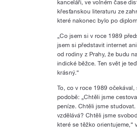
kanceláři, ve volném čase di
křesťanskou literaturu ze zahr
které nakonec bylo po diplo
„Co jsem si v roce 1989 před
jsem si představit internet a
od rodiny z Prahy, že budu na
indické běžce. Ten svět je t
krásný.“
To, co v roce 1989 očekával, 
podobě: „Chtěli jsme cestov
peníze. Chtěli jsme studova
vzdělává? Chtěli jsme svobod
které se těžko orientujeme,“ 