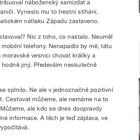
stribuoval náboženský samizdat a
aničí. Vyneslo mu to trestní stíhání,
matickém nátlaku Západu zastaveno.
stavoval? Nic z toho, co nastalo. Neuměl
ni mobilní telefony. Nenapadlo by mě, tátu
 moravské vesnici chovat králíky a
eď hodně jiný. Především neskutečně
se splnilo. Ne ale v jednoznačně pozitivní
at. Cestovat můžeme, ale nemáme na to
t. Můžeme, ale kdo se dnes doopravdy
né informace. A těch je teď záplava, ve
vypočítává.