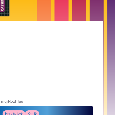
mujRozhlas
Hry a četby
Krimi