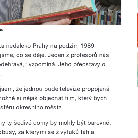
as
sta nedaleko Prahy na podzim 1989
jsme, co se děje. Jeden z profesorů nás
 odehrává,“ vzpomíná. Jeho představy o
.
 jsem, že jednou bude televize propojená
ožné si nějak objednat film, který bych
osféru okresního města.
ny ty šedivé domy by mohly být barevné.
busy, za kterými se z výfuků táhla