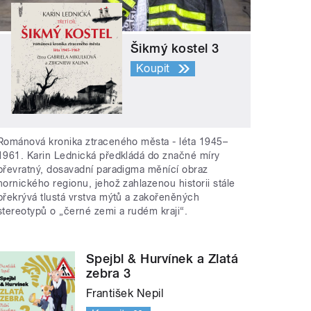
Šikmý kostel 3
Koupit
Románová kronika ztraceného města - léta 1945–
1961. Karin Lednická předkládá do značné míry
převratný, dosavadní paradigma měnící obraz
hornického regionu, jehož zahlazenou historii stále
překrývá tlustá vrstva mýtů a zakořeněných
stereotypů o „černé zemi a rudém kraji“.
Spejbl & Hurvínek a Zlatá
zebra 3
František Nepil