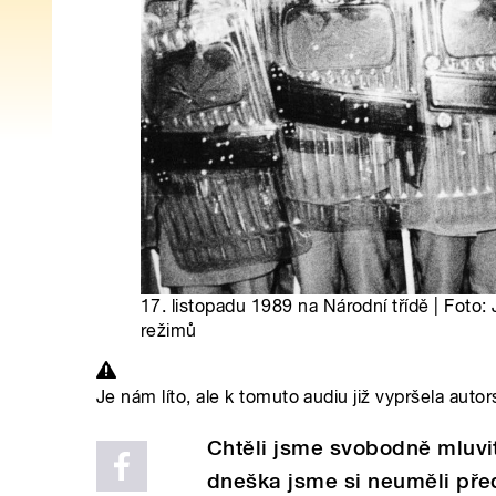
17. listopadu 1989 na Národní třídě | Foto: J
režimů
Je nám líto, ale k tomuto audiu již vypršela autor
Chtěli jsme svobodně mluvit 
dneška jsme si neuměli předs