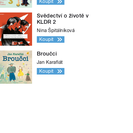
Koupit
Svědectví o životě v
KLDR 2
Nina Špitálníková
Koupit
Broučci
Jan Karafiát
Koupit