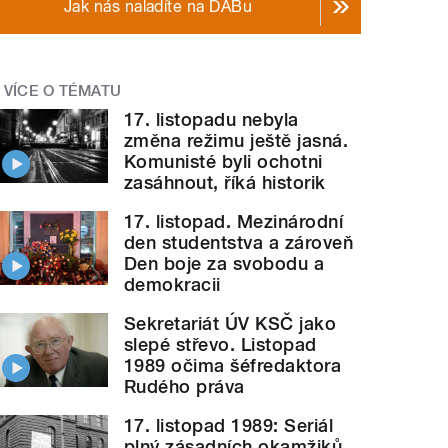
Jak nás naladíte na DABu
VÍCE O TÉMATU
17. listopadu nebyla
změna režimu ještě jasná.
Komunisté byli ochotni
zasáhnout, říká historik
17. listopad. Mezinárodní
den studentstva a zároveň
Den boje za svobodu a
demokracii
Sekretariát ÚV KSČ jako
slepé střevo. Listopad
1989 očima šéfredaktora
Rudého práva
17. listopad 1989: Seriál
plný zásadních okamžiků