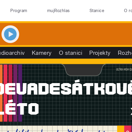
Program
mujRozhlas
Stanice
O r
dioarchiv
Kamery
O stanici
Projekty
Rozh