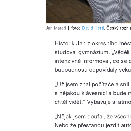
Jan Mareš
|
foto:
David Hertl
,
Český rozhl
Historik Jan z okresního mě
studoval gymnázium. „Věděli 
intenzivně informoval, co se
budoucnosti odpovídaly věku
„Už jsem znal počítače a snil
s nějakou klávesnicí a bude m
chtěl vidět.“ Vybavuje si atm
„Nějak jsem doufal, že všech
Nebo že přestanou jezdit auto