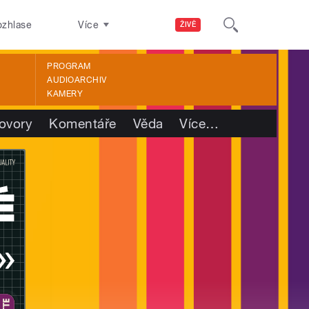
ozhlase
Více
ŽIVĚ
PROGRAM
AUDIOARCHIV
KAMERY
ovory
Komentáře
Věda
Více
…