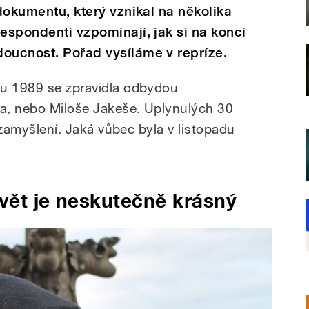
 dokumentu, který vznikal na několika
respondenti vzpomínají, jak si na konci
doucnost. Pořad vysíláme v repríze.
mu 1989 se zpravidla odbydou
a, nebo Miloše Jakeše. Uplynulých 30
k zamyšlení. Jaká vůbec byla v listopadu
vět je neskutečně krásný