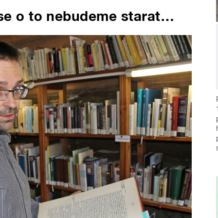
 se o to nebudeme starat…