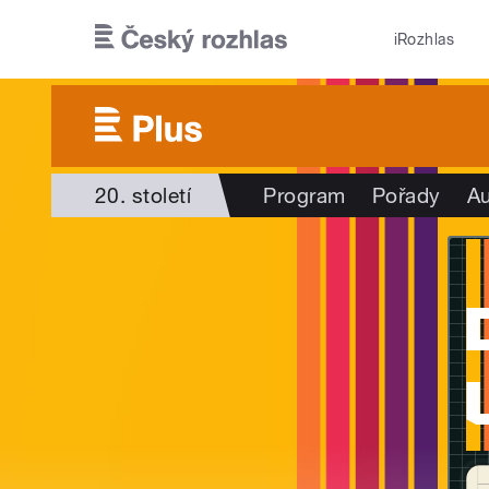
Přejít k hlavnímu obsahu
iRozhlas
20. století
Program
Pořady
Au