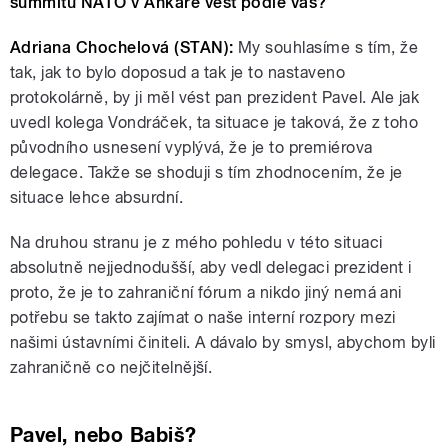
summitu NATO v Ankaře vést podle vás?
Adriana Chochelová (STAN):
My souhlasíme s tím, že
tak, jak to bylo doposud a tak je to nastaveno
protokolárně, by ji měl vést pan prezident Pavel. Ale jak
uvedl kolega Vondráček, ta situace je taková, že z toho
původního usnesení vyplývá, že je to premiérova
delegace. Takže se shoduji s tím zhodnocením, že je
situace lehce absurdní.
Na druhou stranu je z mého pohledu v této situaci
absolutně nejjednodušší, aby vedl delegaci prezident i
proto, že je to zahraniční fórum a nikdo jiný nemá ani
potřebu se takto zajímat o naše interní rozpory mezi
našimi ústavními činiteli. A dávalo by smysl, abychom byli
zahraničně co nejčitelnější.
Pavel, nebo Babiš?