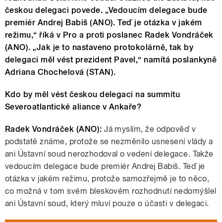
českou delegaci povede. „Vedoucím delegace bude
premiér Andrej Babiš (ANO). Teď je otázka v jakém
režimu,“ říká v Pro a proti poslanec Radek Vondráček
(ANO). „Jak je to nastaveno protokolárně, tak by
delegaci měl vést prezident Pavel,“ namítá poslankyně
Adriana Chochelová (STAN).
Kdo by měl vést českou delegaci na summitu
Severoatlantické aliance v Ankaře?
Radek Vondráček (ANO):
Já myslím, že odpověď v
podstatě známe, protože se nezměnilo usnesení vlády a
ani Ústavní soud nerozhodoval o vedení delegace. Takže
vedoucím delegace bude premiér Andrej Babiš. Teď je
otázka v jakém režimu, protože samozřejmě je to něco,
co možná v tom svém bleskovém rozhodnutí nedomýšlel
ani Ústavní soud, který mluví pouze o účasti v delegaci.