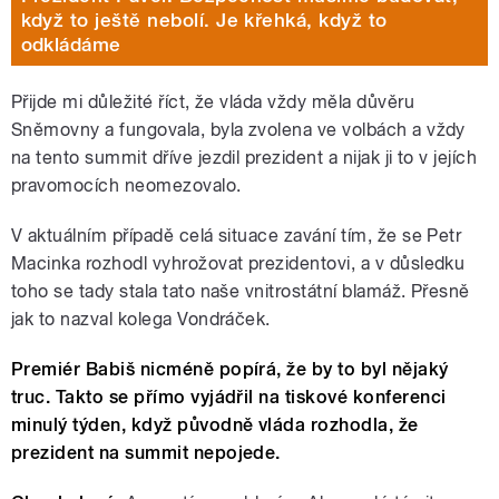
když to ještě nebolí. Je křehká, když to
odkládáme
Přijde mi důležité říct, že vláda vždy měla důvěru
Sněmovny a fungovala, byla zvolena ve volbách a vždy
na tento summit dříve jezdil prezident a nijak ji to v jejích
pravomocích neomezovalo.
V aktuálním případě celá situace zavání tím, že se Petr
Macinka rozhodl vyhrožovat prezidentovi, a v důsledku
toho se tady stala tato naše vnitrostátní blamáž. Přesně
jak to nazval kolega Vondráček.
Premiér Babiš nicméně popírá, že by to byl nějaký
truc. Takto se přímo vyjádřil na tiskové konferenci
minulý týden, když původně vláda rozhodla, že
prezident na summit nepojede.