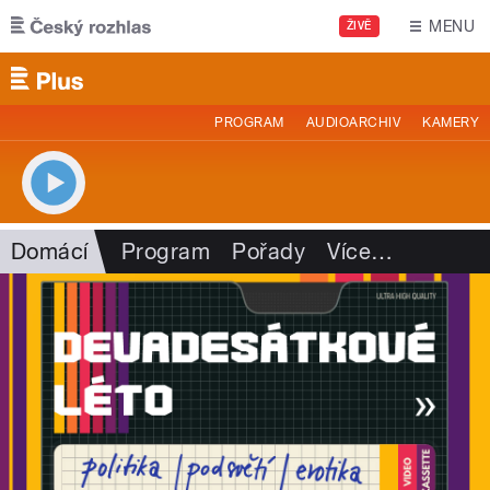
Přejít k hlavnímu obsahu
MENU
ŽIVĚ
PROGRAM
AUDIOARCHIV
KAMERY
Domácí
Program
Pořady
Více
…