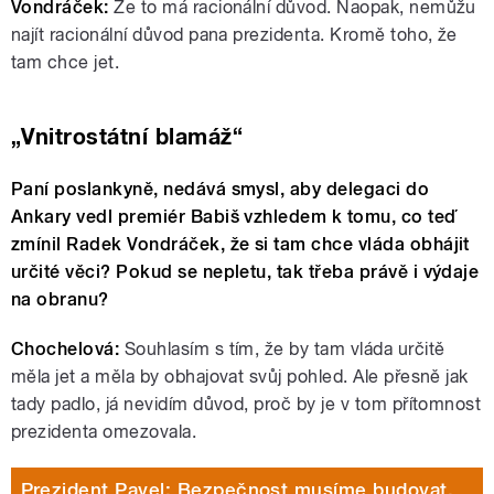
Vondráček:
Že to má racionální důvod. Naopak, nemůžu
najít racionální důvod pana prezidenta. Kromě toho, že
tam chce jet.
„Vnitrostátní blamáž“
Paní poslankyně, nedává smysl, aby delegaci do
Ankary vedl premiér Babiš vzhledem k tomu, co teď
zmínil Radek Vondráček, že si tam chce vláda obhájit
určité věci? Pokud se nepletu, tak třeba právě i výdaje
na obranu?
Chochelová:
Souhlasím s tím, že by tam vláda určitě
měla jet a měla by obhajovat svůj pohled. Ale přesně jak
tady padlo, já nevidím důvod, proč by je v tom přítomnost
prezidenta omezovala.
Prezident Pavel: Bezpečnost musíme budovat,