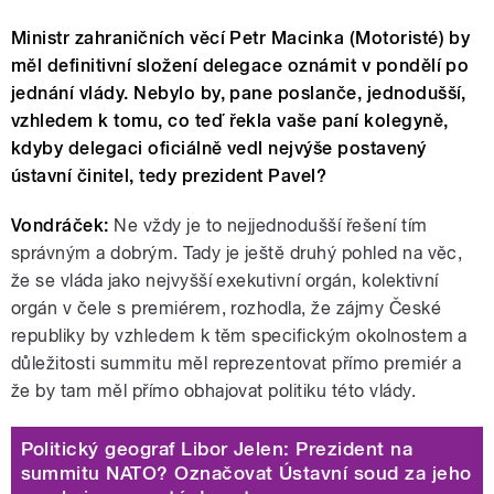
Ministr zahraničních věcí Petr Macinka (Motoristé) by
měl definitivní složení delegace oznámit v pondělí po
jednání vlády. Nebylo by, pane poslanče, jednodušší,
vzhledem k tomu, co teď řekla vaše paní kolegyně,
kdyby delegaci oficiálně vedl nejvýše postavený
ústavní činitel, tedy prezident Pavel?
Vondráček:
Ne vždy je to nejjednodušší řešení tím
správným a dobrým. Tady je ještě druhý pohled na věc,
že se vláda jako nejvyšší exekutivní orgán, kolektivní
orgán v čele s premiérem, rozhodla, že zájmy České
republiky by vzhledem k těm specifickým okolnostem a
důležitosti summitu měl reprezentovat přímo premiér a
že by tam měl přímo obhajovat politiku této vlády.
Politický geograf Libor Jelen: Prezident na
summitu NATO? Označovat Ústavní soud za jeho