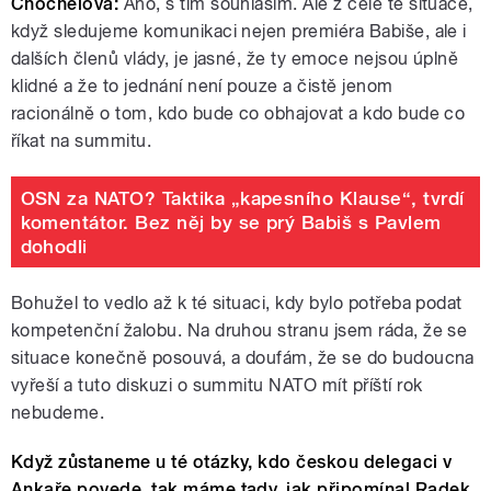
Chochelová:
Ano, s tím souhlasím. Ale z celé té situace,
když sledujeme komunikaci nejen premiéra Babiše, ale i
dalších členů vlády, je jasné, že ty emoce nejsou úplně
klidné a že to jednání není pouze a čistě jenom
racionálně o tom, kdo bude co obhajovat a kdo bude co
říkat na summitu.
OSN za NATO? Taktika „kapesního Klause“, tvrdí
komentátor. Bez něj by se prý Babiš s Pavlem
dohodli
Bohužel to vedlo až k té situaci, kdy bylo potřeba podat
kompetenční žalobu. Na druhou stranu jsem ráda, že se
situace konečně posouvá, a doufám, že se do budoucna
vyřeší a tuto diskuzi o summitu NATO mít příští rok
nebudeme.
Když zůstaneme u té otázky, kdo českou delegaci v
Ankaře povede, tak máme tady, jak připomínal Radek