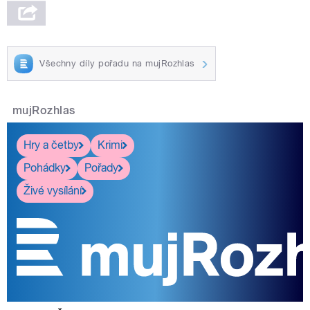
Všechny díly pořadu na mujRozhlas
mujRozhlas
Hry a četby
Krimi
Pohádky
Pořady
Živé vysílání