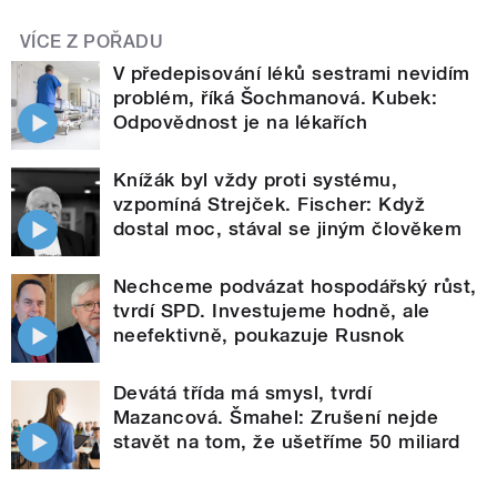
VÍCE Z POŘADU
V předepisování léků sestrami nevidím
problém, říká Šochmanová. Kubek:
Odpovědnost je na lékařích
Knížák byl vždy proti systému,
vzpomíná Strejček. Fischer: Když
dostal moc, stával se jiným člověkem
Nechceme podvázat hospodářský růst,
tvrdí SPD. Investujeme hodně, ale
neefektivně, poukazuje Rusnok
Devátá třída má smysl, tvrdí
Mazancová. Šmahel: Zrušení nejde
stavět na tom, že ušetříme 50 miliard