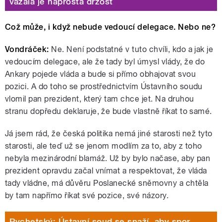
vazala je naprostá drzost
Což může, i když nebude vedoucí delegace. Nebo ne?
Vondráček:
Ne. Není podstatné v tuto chvíli, kdo a jak je
vedoucím delegace, ale že tady byl úmysl vlády, že do
Ankary pojede vláda a bude si přímo obhajovat svou
pozici. A do toho se prostřednictvím Ústavního soudu
vlomil pan prezident, který tam chce jet. Na druhou
stranu dopředu deklaruje, že bude vlastně říkat to samé.
Já jsem rád, že česká politika nemá jiné starosti než tyto
starosti, ale teď už se jenom modlím za to, aby z toho
nebyla mezinárodní blamáž. Už by bylo načase, aby pan
prezident opravdu začal vnímat a respektovat, že vláda
tady vládne, má důvěru Poslanecké sněmovny a chtěla
by tam napřímo říkat své pozice, své názory.
Rychetský: Ústavní soud se snaží, aby spor