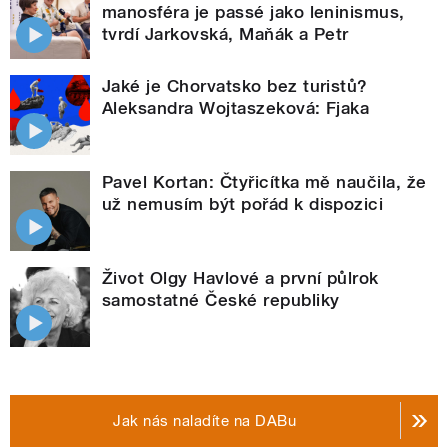
manosféra je passé jako leninismus,
tvrdí Jarkovská, Maňák a Petr
Jaké je Chorvatsko bez turistů?
Aleksandra Wojtaszeková: Fjaka
Pavel Kortan: Čtyřicítka mě naučila, že
už nemusím být pořád k dispozici
Život Olgy Havlové a první půlrok
samostatné České republiky
Jak nás naladíte na DABu