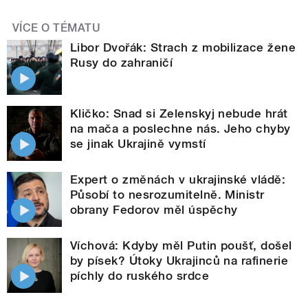
VÍCE O TÉMATU
Libor Dvořák: Strach z mobilizace žene
Rusy do zahraničí
Kličko: Snad si Zelenskyj nebude hrát
na mača a poslechne nás. Jeho chyby
se jinak Ukrajině vymstí
Expert o změnách v ukrajinské vládě:
Působí to nesrozumitelně. Ministr
obrany Fedorov měl úspěchy
Víchová: Kdyby měl Putin poušť, došel
by písek? Útoky Ukrajinců na rafinerie
píchly do ruského srdce