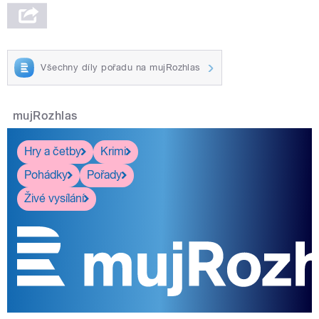
Všechny díly pořadu na mujRozhlas
mujRozhlas
Hry a četby
Krimi
Pohádky
Pořady
Živé vysílání