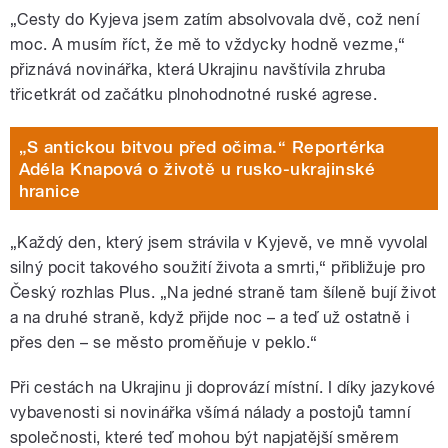
„Cesty do Kyjeva jsem zatím absolvovala dvě, což není
moc. A musím říct, že mě to vždycky hodně vezme,“
přiznává novinářka, která Ukrajinu navštívila zhruba
třicetkrát od začátku plnohodnotné ruské agrese.
„S antickou bitvou před očima.“ Reportérka
Adéla Knapová o životě u rusko-ukrajinské
hranice
„Každý den, který jsem strávila v Kyjevě, ve mně vyvolal
silný pocit takového soužití života a smrti,“ přibližuje pro
Český rozhlas Plus. „Na jedné straně tam šíleně bují život
a na druhé straně, když přijde noc – a teď už ostatně i
přes den – se město proměňuje v peklo.“
Při cestách na Ukrajinu ji doprovází místní. I díky jazykové
vybavenosti si novinářka všímá nálady a postojů tamní
společnosti, které teď mohou být napjatější směrem