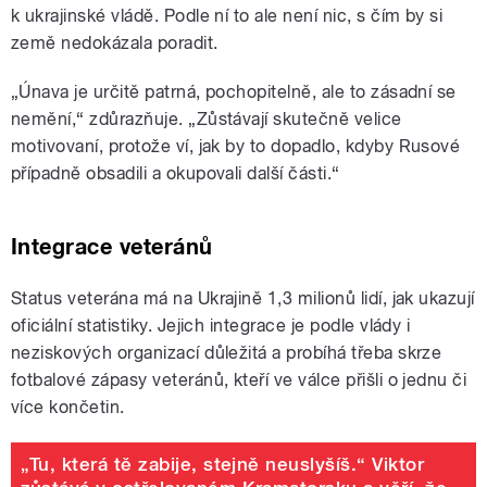
k ukrajinské vládě. Podle ní to ale není nic, s čím by si
země nedokázala poradit.
„Únava je určitě patrná, pochopitelně, ale to zásadní se
nemění,“ zdůrazňuje. „Zůstávají skutečně velice
motivovaní, protože ví, jak by to dopadlo, kdyby Rusové
případně obsadili a okupovali další části.“
Integrace veteránů
Status veterána má na Ukrajině 1,3 milionů lidí, jak ukazují
oficiální statistiky. Jejich integrace je podle vlády i
neziskových organizací důležitá a probíhá třeba skrze
fotbalové zápasy veteránů, kteří ve válce přišli o jednu či
více končetin.
„Tu, která tě zabije, stejně neuslyšíš.“ Viktor