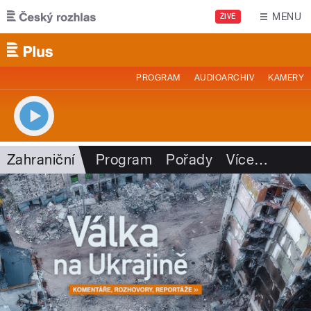
Přejít k hlavnímu obsahu
MENU
ŽIVĚ
PROGRAM
AUDIOARCHIV
KAMERY
Zahraniční
Program
Pořady
Více
…