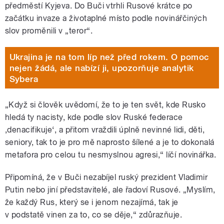
předměstí Kyjeva. Do Buči vtrhli Rusové krátce po
začátku invaze a životaplné místo podle novinářčiných
slov proměnili v „teror“.
Ukrajina je na tom líp než před rokem. O pomoc
nejen žádá, ale nabízí ji, upozorňuje analytik
Sybera
„Když si člověk uvědomí, že to je ten svět, kde Rusko
hledá ty nacisty, kde podle slov Ruské federace
‚denacifikuje‘, a přitom vraždili úplně nevinné lidi, děti,
seniory, tak to je pro mě naprosto šílené a je to dokonalá
metafora pro celou tu nesmyslnou agresi,“ líčí novinářka.
Připomíná, že v Buči nezabíjel ruský prezident Vladimir
Putin nebo jiní představitelé, ale řadoví Rusové. „Myslím,
že každý Rus, který se i jenom nezajímá, tak je
v podstatě vinen za to, co se děje,“ zdůrazňuje.