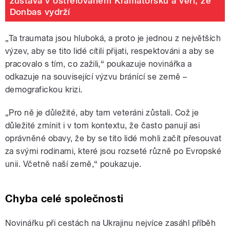
zůstává v ostřelovaném Kramatorsku a věří, že
Donbas vydrží
„Ta traumata jsou hluboká, a proto je jednou z největších
výzev, aby se tito lidé cítili přijati, respektováni a aby se
pracovalo s tím, co zažili,“ poukazuje novinářka a
odkazuje na související výzvu bránící se země –
demografickou krizi.
„Pro ně je důležité, aby tam veteráni zůstali. Což je
důležité zmínit i v tom kontextu, že často panují asi
oprávněné obavy, že by se tito lidé mohli začít přesouvat
za svými rodinami, které jsou rozseté různě po Evropské
unii. Včetně naší země,“ poukazuje.
Chyba celé společnosti
Novinářku při cestách na Ukrajinu nejvíce zasáhl příběh