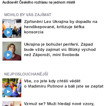
Audiosvět Českého rozhlasu na jednom místě
MOHLO BY VÁS ZAJÍMAT
Zpřísnění Lex Ukrajina by dopadlo na
hendikepované, kritizuje šéfka
konsorcia
Ukrajina je bohužel periferií. Západ
bude vždy zajímat víc Blízký východ
než Záporoží, míní Svoboda
NEJPOSLOUCHANĚJŠÍ
Vše, co jste kdy chtěli vědět
o Vladimiru Putinovi a báli jste se zeptat
Vzmuž se? Muži hledají nové vzory,