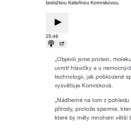
bioložkou Kateřinou Komrskovou.
25:46
„Objevili jsme protein, moleku
uvnitř hlavičky a u nemocných
technologii, jak poškozené sp
vysvětluje Komrsková.
„Nádherné na tom z pohledu b
přírody, protože spermie, kte
které by měly mnohem větší š