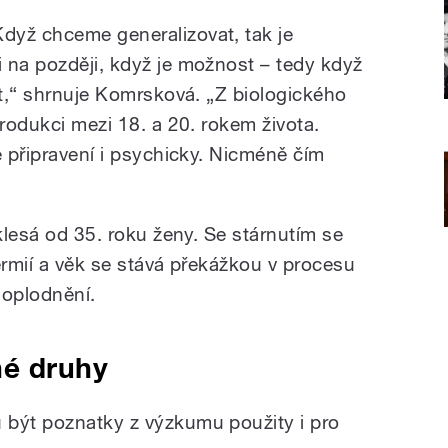
Když chceme generalizovat, tak je
 na později, když je možnost – tedy když
st,“ shrnuje Komrsková. „Z biologického
produkci mezi 18. a 20. rokem života.
e připravení i psychicky. Nicméně čím
 klesá od 35. roku ženy. Se stárnutím se
ermií a věk se stává překážkou v procesu
 oplodnění.
né druhy
 být poznatky z výzkumu použity i pro