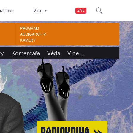
ozhlase
Více
ŽIVĚ
PROGRAM
AUDIOARCHIV
KAMERY
ry
Komentáře
Věda
Více
…