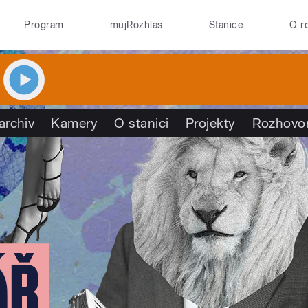
Program
mujRozhlas
Stanice
O r
archiv
Kamery
O stanici
Projekty
Rozhovo