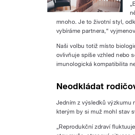
„
n
mnoho. Je to životní styl, odk
vybíráme partnera,“ vyjmenová
Naši volbu totiž místo biolo
ovlivňuje spíše vzhled nebo s
imunologická kompatibilita ne
Neodkládat rodičov
Jedním z výsledků výzkumu no
kterým by si muž mohl stav s
„Reprodukční zdraví fluktuuje