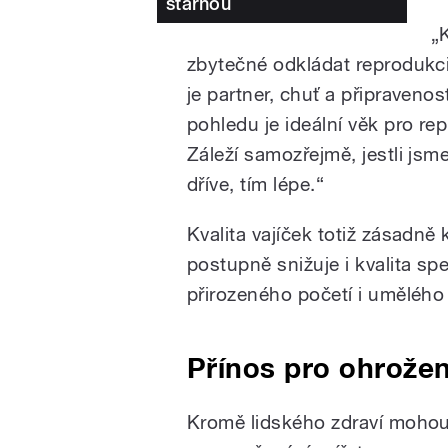
stárnou
„
zbytečné odkládat reprodukci
je partner, chuť a připraveno
pohledu je ideální věk pro re
Záleží samozřejmě, jestli jsm
dříve, tím lépe.“
Kvalita vajíček totiž zásadně
postupně snižuje i kvalita sp
přirozeného početí i umělého
Přínos pro ohrože
Kromě lidského zdraví mohou