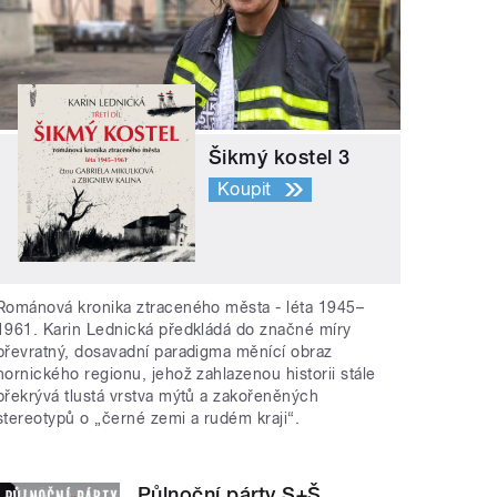
Šikmý kostel 3
Koupit
Románová kronika ztraceného města - léta 1945–
1961. Karin Lednická předkládá do značné míry
převratný, dosavadní paradigma měnící obraz
hornického regionu, jehož zahlazenou historii stále
překrývá tlustá vrstva mýtů a zakořeněných
stereotypů o „černé zemi a rudém kraji“.
Půlnoční párty S+Š