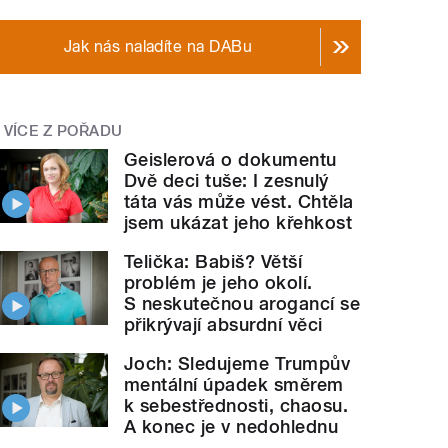
Jak nás naladíte na DABu
VÍCE Z POŘADU
Geislerová o dokumentu
Dvě deci tuše: I zesnulý
táta vás může vést. Chtěla
jsem ukázat jeho křehkost
Telička: Babiš? Větší
problém je jeho okolí.
S neskutečnou arogancí se
přikrývají absurdní věci
Joch: Sledujeme Trumpův
mentální úpadek směrem
k sebestřednosti, chaosu.
A konec je v nedohlednu