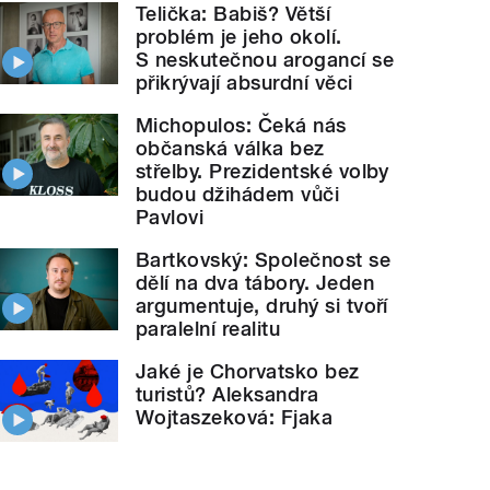
Telička: Babiš? Větší
problém je jeho okolí.
S neskutečnou arogancí se
přikrývají absurdní věci
Michopulos: Čeká nás
občanská válka bez
střelby. Prezidentské volby
budou džihádem vůči
Pavlovi
Bartkovský: Společnost se
dělí na dva tábory. Jeden
argumentuje, druhý si tvoří
paralelní realitu
Jaké je Chorvatsko bez
turistů? Aleksandra
Wojtaszeková: Fjaka