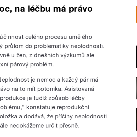
oc, na léčbu má právo
 účinnost celého procesu umělého
ý průlom do problematiky neplodnosti.
avně u žen, z dnešních výzkumů ale
exní párový problém.
Neplodnost je nemoc a každý pár má
rávo na to mít potomka. Asistovaná
eprodukce je tudíž způsob léčby
roblému,“ konstatuje reprodukční
ioložka a dodává, že příčiny neplodnosti
tále nedokážeme určit přesně.