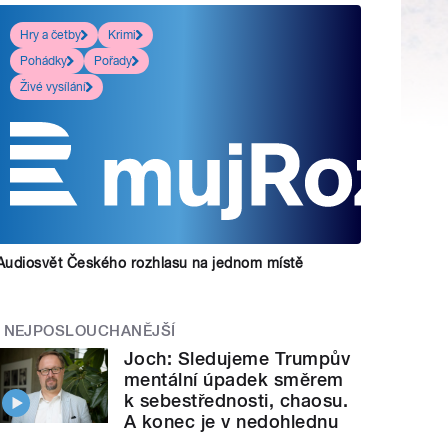
Hry a četby
Krimi
Pohádky
Pořady
Živé vysílání
Audiosvět Českého rozhlasu na jednom místě
NEJPOSLOUCHANĚJŠÍ
Joch: Sledujeme Trumpův
mentální úpadek směrem
k sebestřednosti, chaosu.
A konec je v nedohlednu