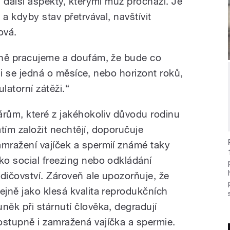
 další aspekty, kterými muž prochází. Je
a kdyby stav přetrvával, navštívit
ová.
vně pracujeme a doufám, že bude co
tli se jedná o měsíce, nebo horizont roků,
latorní zátěži.“
árům, které z jakéhokoliv důvodu rodinu
atím založit nechtějí, doporučuje
amražení vajíček a spermií známé taky
ako social freezing nebo odkládání
odičovství. Zároveň ale upozorňuje, že
tejně jako klesá kvalita reprodukčních
uněk při stárnutí člověka, degradují
ostupně i zamražená vajíčka a spermie.