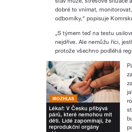
stav muže, stresové situace a
dobré to vnímat, monitorovat, 
odborníky,“ popisuje Komrsk
„S týmem teď na testu usilo
nejdříve. Ale nemůžu říci, jes
protože všechno podléhá regu
P
z
z
j
IROZHLAS
r
Lékař: V Česku přibývá
s
párů, které nemohou mít
b
děti. Lidé zapomínají, že
reprodukční orgány
p