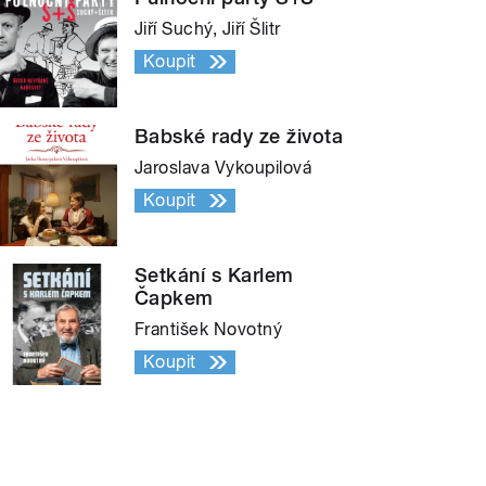
Jiří Suchý, Jiří Šlitr
Koupit
Babské rady ze života
Jaroslava Vykoupilová
Koupit
Setkání s Karlem
Čapkem
František Novotný
Koupit