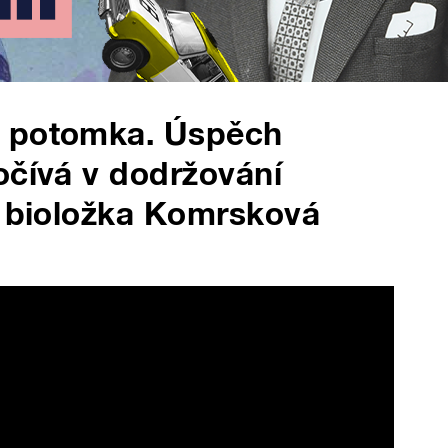
a potomka. Úspěch
očívá v dodržování
á bioložka Komrsková