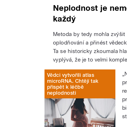
Neplodnost je nem
každý
Metoda by tedy mohla zvýšit
oplodňování a přinést vědeck
Ta se historicky zkoumala hl
vyplývá, že je to velmi kompl
„
Vědci vytvořili atlas
microRNA. Chtějí tak
p
přispět k léčbě
r
neplodnosti
p
b
s