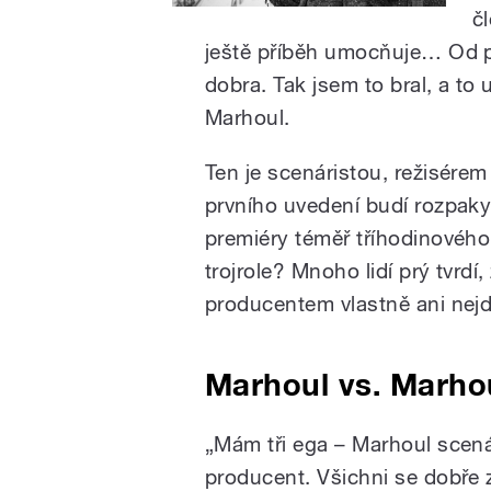
č
ještě příběh umocňuje… Od p
dobra. Tak jsem to bral, a to 
Marhoul.
Ten je scenáristou, režisére
prvního uvedení budí rozpaky
premiéry téměř tříhodinovéh
trojrole? Mnoho lidí prý tvrdí
producentem vlastně ani nejd
Marhoul vs. Marho
„Mám tři ega – Marhoul scená
producent. Všichni se dobře 