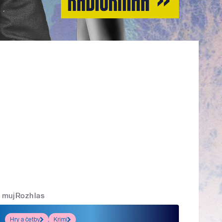
mujRozhlas
Hry a četby
Krimi