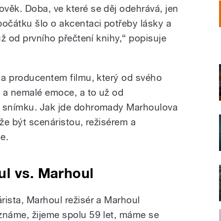
lověk. Doba, ve které se děj odehrává, jen
očátku šlo o akcentaci potřeby lásky a
už od prvního přečtení knihy,“ popisuje
m a producentem filmu, který od svého
 a nemalé emoce, a to už od
o snímku. Jak jde dohromady Marhoulova
, že být scenáristou, režisérem a
e.
ul vs. Marhoul
rista, Marhoul režisér a Marhoul
známe, žijeme spolu 59 let, máme se