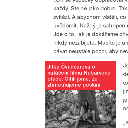
každý. Stejně jako dobro. Tak
zvítězí. A abychom věděli, co
uvědomit. Každý je schopen ne
Jde o to, jak je dokážeme chy
nikdy nezabijete. Musíte je 
dávat neustále pozor, aby nevy
J
Jitka Čvančarová o
natáčení filmu Nabarvené
d
ptáče: Cítili jsme, že
e
zhmotňujeme poslání
ji
j
n
„