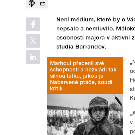
Není médium, které by o Vá
nepsalo a nemluvilo. Málokd
osobnosti majora v aktivní z
studia Barrandov.
„
Marhoul přecenil své
schopnosti a nezvládl tak
o
silnou látku, jakou je
H
Nabarvené ptáče, soudí
kritik
s
K
„
v 
p