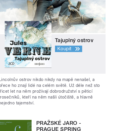
Tajuplný ostrov
Koupit
Lincolnův ostrov nikdo nikdy na mapě nenašel, a
přece ho znají lidé na celém světě. Už déle než sto
třicet let na něm prožívají dobrodružství s pěticí
trosečníků, kteří na něm našli útočiště, a hlavně
nejedno tajemství.
PRAŽSKÉ JARO -
PRAGUE SPRING