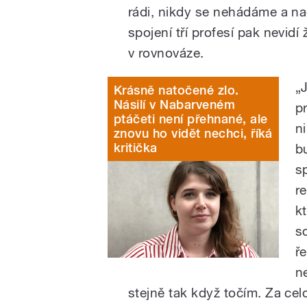
rádi, nikdy se nehádáme a n
spojení tří profesí pak nevid
v rovnováze.
„
Krásně natočené zlo.
Násilí v Nabarveném
p
ptáčeti není přehnané, ale
n
znovu ho vidět nechci, říká
kritička
b
s
r
k
s
ř
ne
stejně tak když točím. Za cel