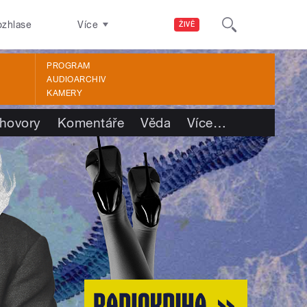
ozhlase
Více
ŽIVĚ
PROGRAM
AUDIOARCHIV
KAMERY
hovory
Komentáře
Věda
Více
…