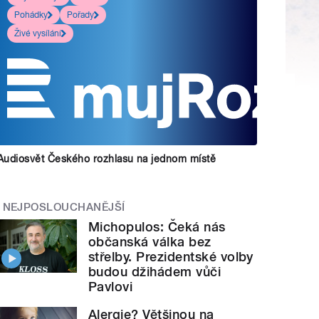
Pohádky
Pořady
Živé vysílání
Audiosvět Českého rozhlasu na jednom místě
NEJPOSLOUCHANĚJŠÍ
Michopulos: Čeká nás
občanská válka bez
střelby. Prezidentské volby
budou džihádem vůči
Pavlovi
Alergie? Většinou na