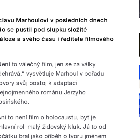
clavu Marhoulovi v posledních dnech
o se pustil pod slupku složité
áloze a svého času i ředitele filmového
Není to válečný film, jen se za války
dehrává,“ vysvětluje Marhoul v pořadu
ovory svůj postoj k adaptaci
tejnojmenného románu Jerzyho
osińského.
Ani to není film o holocaustu, byť je
hlavní roli malý židovský kluk. Já to od
očátku bral jako příběh o tvoru jménem