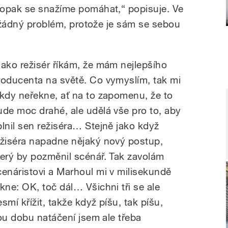
aopak se snažíme pomáhat,“ popisuje. Ve
í žádný problém, protože je sám se sebou
Jako režisér říkám, že mám nejlepšího
roducenta na světě. Co vymyslím, tak mi
ikdy neřekne, ať na to zapomenu, že to
ude moc drahé, ale udělá vše pro to, aby
plnil sen režiséra… Stejně jako když
ežiséra napadne nějaký nový postup,
terý by pozměnil scénář. Tak zavolám
cenáristovi a Marhoul mi v milisekundě
ekne: OK, toč dál… Všichni tři se ale
smí křížit, takže když píšu, tak píšu,
ou dobu natáčení jsem ale třeba