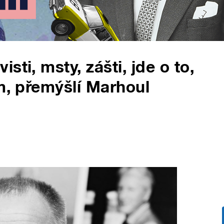
ti, msty, zášti, jde o to,
em, přemýšlí Marhoul