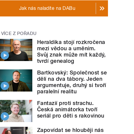
Jak nás naladíte na DABu
VÍCE Z POŘADU
Heraldika stojí rozkročena
mezi vědou a uměním.
Svůj znak může mít každý,
tvrdí genealog
Bartkovský: Společnost se
dělí na dva tábory. Jeden
argumentuje, druhý si tvoří
paralelní realitu
Fantazií proti strachu.
Česká animátorka tvoří
seriál pro děti s rakovinou
Zapovídat se hlouběji nás