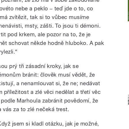
ovéto nebe a peklo − teď jde o to, co
 má zvítězit, tak si to vůbec musíme
návisti, msty, zášti. To jsou ti démoni.
tit pod krkem, ale pozor na to, že je
umět schovat někde hodně hluboko. A pak
lezli.“
sou prý tři zásadní kroky, jak se
émonům bránit: člověk musí vědět, že
xistují, a nenamlouvat si, že ne; nedávat
m příležitost a zlé věci nedělat a třetí věc
e podle Marhoula zabránit povědomí, že
a vás za to zlé nečeká trest.
Když jsem si kladl otázku, jak je možné,