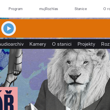
Program
mujRozhlas
Stanice
O r
Audioarchiv
Kamery
O stanici
Projekty
Roz