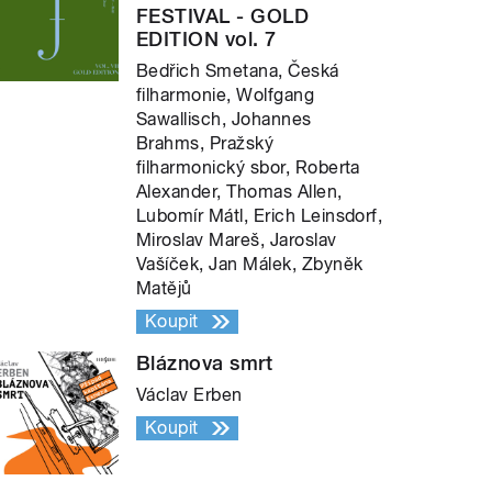
FESTIVAL - GOLD
EDITION vol. 7
Bedřich Smetana, Česká
filharmonie, Wolfgang
Sawallisch, Johannes
Brahms, Pražský
filharmonický sbor, Roberta
Alexander, Thomas Allen,
Lubomír Mátl, Erich Leinsdorf,
Miroslav Mareš, Jaroslav
Vašíček, Jan Málek, Zbyněk
Matějů
Koupit
Bláznova smrt
Václav Erben
Koupit