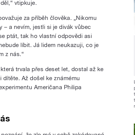
děl,“ vtipkuje.
ovažuje za příběh člověka. „Nikomu
– a nevím, jestli si je divák vůbec
se ptát, tak ho vlastní odpovědi asi
ebude líbit. Já lidem neukazuji, co je
m z nás.“
která trvala přes deset let, dostal až ke
o i dítěte. Až došel ke známému
xperimentu Američana Philipa
vás
 poznání, že zlo má v sobě zakódované