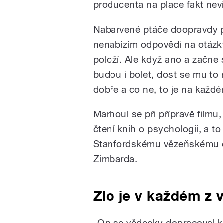
producenta na place fakt nevi
Nabarvené ptáče doopravdy p
nenabízím odpovědi na otázky 
položí. Ale když ano a začne 
budou i bolet, dost se mu to n
dobře a co ne, to je na každé
Marhoul se při přípravě filmu, 
čtení knih o psychologii, a t
Stanfordskému vězeňskému e
Zimbarda.
Zlo je v každém z 
„On se vědecky dopracoval k