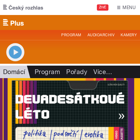
Přejít k hlavnímu obsahu
MENU
ŽIVĚ
PROGRAM
AUDIOARCHIV
KAMERY
Domácí
Program
Pořady
Více
…