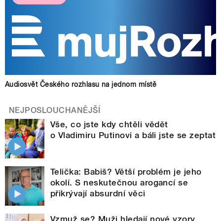
Audiosvět Českého rozhlasu na jednom místě
NEJPOSLOUCHANĚJŠÍ
Vše, co jste kdy chtěli vědět
o Vladimiru Putinovi a báli jste se zeptat
Telička: Babiš? Větší problém je jeho
okolí. S neskutečnou arogancí se
přikrývají absurdní věci
Vzmuž se? Muži hledají nové vzory,