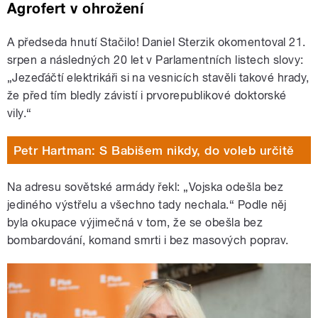
Agrofert v ohrožení
A předseda hnutí Stačilo! Daniel Sterzik okomentoval 21.
srpen a následných 20 let v Parlamentních listech slovy:
„Jezeďáčtí elektrikáři si na vesnicích stavěli takové hrady,
že před tím bledly závistí i prvorepublikové doktorské
vily.“
Petr Hartman: S Babišem nikdy, do voleb určitě
Na adresu sovětské armády řekl: „Vojska odešla bez
jediného výstřelu a všechno tady nechala.“ Podle něj
byla okupace výjimečná v tom, že se obešla bez
bombardování, komand smrti i bez masových poprav.