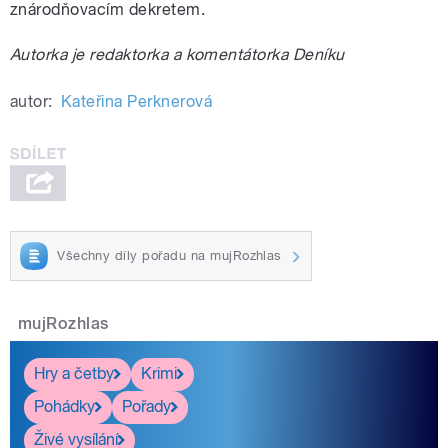
znárodňovacím dekretem.
Autorka je redaktorka a komentátorka Deníku
autor:
Kateřina Perknerová
Všechny díly pořadu na mujRozhlas
mujRozhlas
Hry a četby
Krimi
Pohádky
Pořady
Živé vysílání