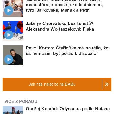
manosféra je passé jako leninismus,
tvrdí Jarkovská, Maňák a Petr
Jaké je Chorvatsko bez turistů?
Aleksandra Wojtaszeková: Fjaka
Pavel Kortan: Čtyřicítka mě naučila, že
už nemusím být pořád k dispozici
Jak nás naladíte na DABu
VÍCE Z POŘADU
Ondřej Konrád: Odysseus podle Nolana