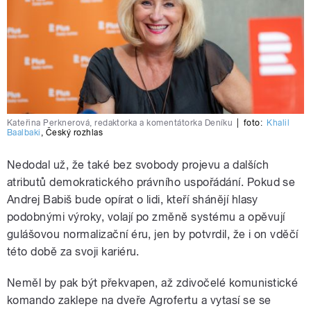
Kateřina Perknerová, redaktorka a komentátorka Deníku
|
foto:
Khalil
Baalbaki
,
Český rozhlas
Nedodal už, že také bez svobody projevu a dalších
atributů demokratického právního uspořádání. Pokud se
Andrej Babiš bude opírat o lidi, kteří shánějí hlasy
podobnými výroky, volají po změně systému a opěvují
gulášovou normalizační éru, jen by potvrdil, že i on vděčí
této době za svoji kariéru.
Neměl by pak být překvapen, až zdivočelé komunistické
komando zaklepe na dveře Agrofertu a vytasí se se