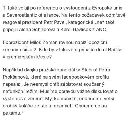
Ti také volají po referendu o vystoupení z Evropské unie
a Severoatlantické aliance. Na tento požadavek odmítavě
reagoval prezident Petr Pavel, kategorické „ne“ také
připojili Alena Schillerová a Karel Havlíček z ANO.
Exprezident Miloš Zeman rovnou nabízí opoziční
smlouvu číslo 2. Kdo by v takovém případě držel Babiše
v premiérském křesle?
Například dvojka pražské kandidátky Stačilo! Petra
Prokšanová, která na svém facebookovém profilu
napsala: „Je nesmysl chtít záplatovat současný
nefunkční režim. Musíme opravdu vážně diskutovat o
systémové změně. My, komunisté, nechceme větší
drobky koláče ze stolu mocných. Chceme celou
pekárnu.“