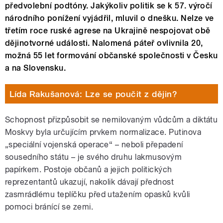
předvolební podtóny. Jakýkoliv politik se k 57. výročí
národního ponížení vyjádřil, mluvil o dnešku. Nelze ve
třetím roce ruské agrese na Ukrajině nespojovat obě
dějinotvorné události. Nalomená páteř ovlivnila 20,
možná 55 let formování občanské společnosti v Česku
a na Slovensku.
Lída Rakušanová: Lze se poučit z dějin?
Schopnost přizpůsobit se nemilovaným vůdcům a diktátu
Moskvy byla určujícím prvkem normalizace. Putinova
„speciální vojenská operace“ – neboli přepadení
sousedního státu – je svého druhu lakmusovým
papírkem. Postoje občanů a jejich politických
reprezentantů ukazují, nakolik dávají přednost
zasmrádlému teplíčku před utažením opasků kvůli
pomoci bránící se zemi.