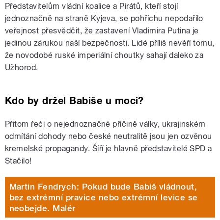
Představitelům vládní koalice a Pirátů, kteří stojí
jednoznačně na straně Kyjeva, se pohříchu nepodařilo
veřejnost přesvědčit, že zastavení Vladimira Putina je
jedinou zárukou naší bezpečnosti. Lidé příliš nevěří tomu,
že novodobé ruské imperiální choutky sahají daleko za
Užhorod.
Kdo by držel Babiše u moci?
Přitom řeči o nejednoznačné příčině války, ukrajinském
odmítání dohody nebo české neutralitě jsou jen ozvěnou
kremelské propagandy. Šíří je hlavně představitelé SPD a
Stačilo!
Martin Fendrych: Pokud bude Babiš vládnout,
bez extrémní pravice nebo extrémní levice se
neobejde. Malér