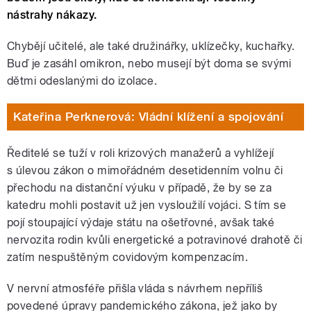
nástrahy nákazy.
Chybějí učitelé, ale také družinářky, uklízečky, kuchařky.
Buď je zasáhl omikron, nebo musejí být doma se svými
dětmi odeslanými do izolace.
Kateřina Perknerová: Vládní klížení a spojování
Ředitelé se tuží v roli krizových manažerů a vyhlížejí
s úlevou zákon o mimořádném desetidenním volnu či
přechodu na distanční výuku v případě, že by se za
katedru mohli postavit už jen vysloužilí vojáci. S tím se
pojí stoupající výdaje státu na ošetřovné, avšak také
nervozita rodin kvůli energetické a potravinové drahotě či
zatím nespuštěným covidovým kompenzacím.
V nervní atmosféře přišla vláda s návrhem nepříliš
povedené úpravy pandemického zákona, jež jako by