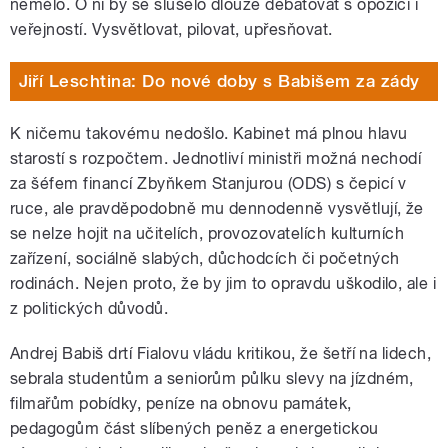
nemělo. O ní by se slušelo dlouze debatovat s opozicí i
veřejností. Vysvětlovat, pilovat, upřesňovat.
Jiří Leschtina: Do nové doby s Babišem za zády
K ničemu takovému nedošlo. Kabinet má plnou hlavu
starostí s rozpočtem. Jednotliví ministři možná nechodí
za šéfem financí Zbyňkem Stanjurou (ODS) s čepicí v
ruce, ale pravděpodobně mu dennodenně vysvětlují, že
se nelze hojit na učitelích, provozovatelích kulturních
zařízení, sociálně slabých, důchodcích či početných
rodinách. Nejen proto, že by jim to opravdu uškodilo, ale i
z politických důvodů.
Andrej Babiš drtí Fialovu vládu kritikou, že šetří na lidech,
sebrala studentům a seniorům půlku slevy na jízdném,
filmařům pobídky, peníze na obnovu památek,
pedagogům část slíbených peněz a energetickou