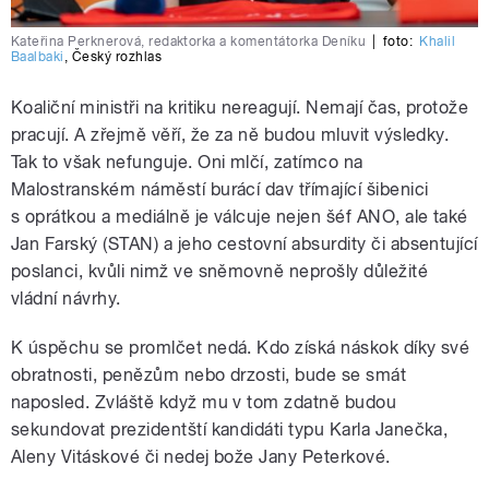
Kateřina Perknerová, redaktorka a komentátorka Deníku
|
foto:
Khalil
Baalbaki
,
Český rozhlas
Koaliční ministři na kritiku nereagují. Nemají čas, protože
pracují. A zřejmě věří, že za ně budou mluvit výsledky.
Tak to však nefunguje. Oni mlčí, zatímco na
Malostranském náměstí burácí dav třímající šibenici
s oprátkou a mediálně je válcuje nejen šéf ANO, ale také
Jan Farský (STAN) a jeho cestovní absurdity či absentující
poslanci, kvůli nimž ve sněmovně neprošly důležité
vládní návrhy.
K úspěchu se promlčet nedá. Kdo získá náskok díky své
obratnosti, penězům nebo drzosti, bude se smát
naposled. Zvláště když mu v tom zdatně budou
sekundovat prezidentští kandidáti typu Karla Janečka,
Aleny Vitáskové či nedej bože Jany Peterkové.