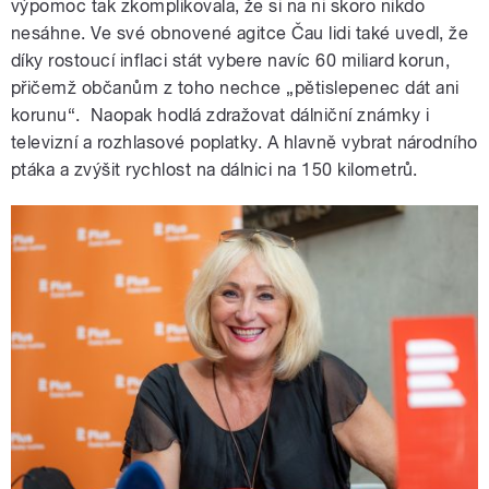
výpomoc tak zkomplikovala, že si na ni skoro nikdo
nesáhne. Ve své obnovené agitce Čau lidi také uvedl, že
díky rostoucí inflaci stát vybere navíc 60 miliard korun,
přičemž občanům z toho nechce „pětislepenec dát ani
korunu“. Naopak hodlá zdražovat dálniční známky i
televizní a rozhlasové poplatky. A hlavně vybrat národního
ptáka a zvýšit rychlost na dálnici na 150 kilometrů.