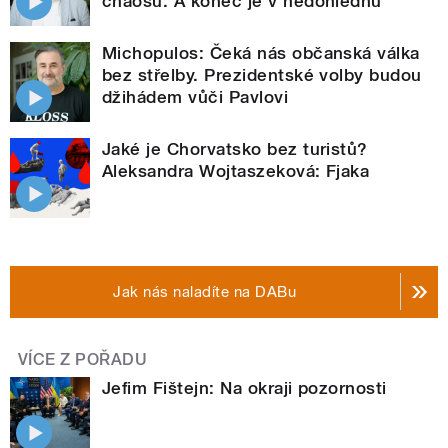
chaosu. A konec je v nedohlednu
Michopulos: Čeká nás občanská válka
bez střelby. Prezidentské volby budou
džihádem vůči Pavlovi
Jaké je Chorvatsko bez turistů?
Aleksandra Wojtaszeková: Fjaka
Jak nás naladíte na DABu
VÍCE Z POŘADU
Jefim Fištejn: Na okraji pozornosti