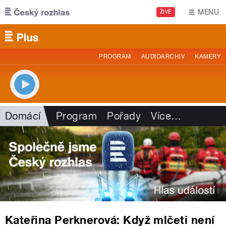
Přejít k hlavnímu obsahu
MENU
ŽIVĚ
PROGRAM
AUDIOARCHIV
KAMERY
Domácí
Program
Pořady
Více
…
Kateřina Perknerová: Když mlčeti není