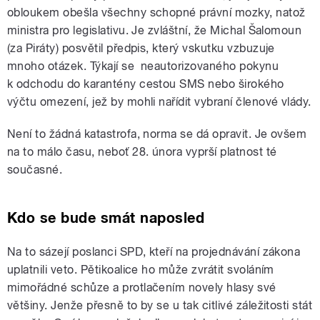
obloukem obešla všechny schopné právní mozky, natož
ministra pro legislativu. Je zvláštní, že Michal Šalomoun
(za Piráty) posvětil předpis, který vskutku vzbuzuje
mnoho otázek. Týkají se neautorizovaného pokynu
k odchodu do karantény cestou SMS nebo širokého
výčtu omezení, jež by mohli nařídit vybraní členové vlády.
Není to žádná katastrofa, norma se dá opravit. Je ovšem
na to málo času, neboť 28. února vyprší platnost té
současné.
Kdo se bude smát naposled
Na to sázejí poslanci SPD, kteří na projednávání zákona
uplatnili veto. Pětikoalice ho může zvrátit svoláním
mimořádné schůze a protlačením novely hlasy své
většiny. Jenže přesně to by se u tak citlivé záležitosti stát