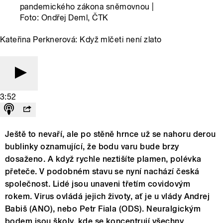
pandemického zákona sněmovnou |
Foto: Ondřej Deml, ČTK
Kateřina Perknerová: Když mlčeti není zlato
3:52
Ještě to nevaří, ale po stěně hrnce už se nahoru derou
bublinky oznamující, že bodu varu bude brzy
dosaženo. A když rychle neztišíte plamen, polévka
přeteče. V podobném stavu se nyní nachází česká
společnost. Lidé jsou unaveni třetím covidovým
rokem. Virus ovládá jejich životy, ať je u vlády Andrej
Babiš (ANO), nebo Petr Fiala (ODS). Neuralgickým
bodem jsou školy, kde se koncentrují všechny