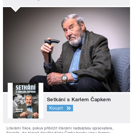
Setkání s Karlem Čapkem
Koupit
Literární fikce, pokus přiblížit literární nadsázkou spisovatele,
filozofa, ale hlavně člověka Karla Čapka trochu jinou formou.