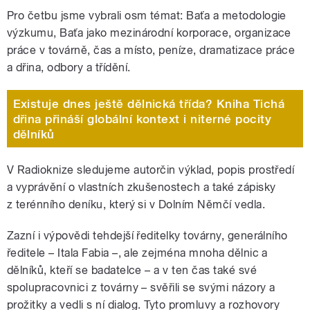
Pro četbu jsme vybrali osm témat: Baťa a metodologie
výzkumu, Baťa jako mezinárodní korporace, organizace
práce v továrně, čas a místo, peníze, dramatizace práce
a dřina, odbory a třídění.
Existuje dnes ještě dělnická třída? Kniha Tichá
dřina přináší globální kontext i niterné pocity
dělníků
V Radioknize sledujeme autorčin výklad, popis prostředí
a vyprávění o vlastních zkušenostech a také zápisky
z terénního deníku, který si v Dolním Němčí vedla.
Zazní i výpovědi tehdejší ředitelky továrny, generálního
ředitele – Itala Fabia –, ale zejména mnoha dělnic a
dělníků, kteří se badatelce – a v ten čas také své
spolupracovnici z továrny – svěřili se svými názory a
prožitky a vedli s ní dialog. Tyto promluvy a rozhovory