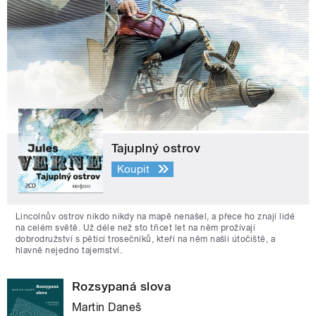
Tajuplný ostrov
Koupit
Lincolnův ostrov nikdo nikdy na mapě nenašel, a přece ho znají lidé
na celém světě. Už déle než sto třicet let na něm prožívají
dobrodružství s pěticí trosečníků, kteří na něm našli útočiště, a
hlavně nejedno tajemství.
Rozsypaná slova
Martin Daneš