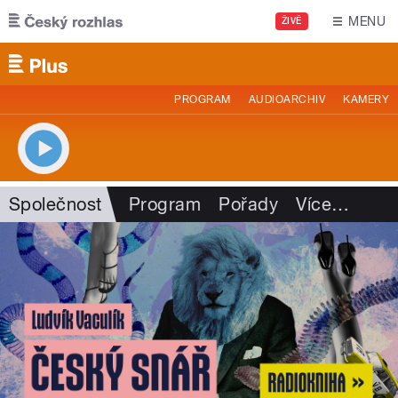
Přejít k hlavnímu obsahu
MENU
ŽIVĚ
PROGRAM
AUDIOARCHIV
KAMERY
Společnost
Program
Pořady
Více
…