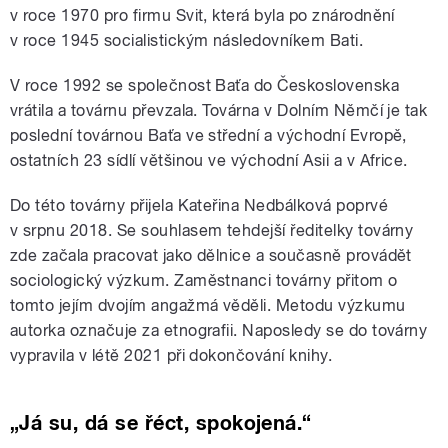
v roce 1970 pro firmu Svit, která byla po znárodnění
v roce 1945 socialistickým následovníkem Bati.
V roce 1992 se společnost Baťa do Československa
vrátila a továrnu převzala. Továrna v Dolním Němčí je tak
poslední továrnou Baťa ve střední a východní Evropě,
ostatních 23 sídlí většinou ve východní Asii a v Africe.
Do této továrny přijela Kateřina Nedbálková poprvé
v srpnu 2018. Se souhlasem tehdejší ředitelky továrny
zde začala pracovat jako dělnice a současně provádět
sociologický výzkum. Zaměstnanci továrny přitom o
tomto jejím dvojím angažmá věděli. Metodu výzkumu
autorka označuje za etnografii. Naposledy se do továrny
vypravila v létě 2021 při dokončování knihy.
„Já su, dá se řéct, spokojená.“