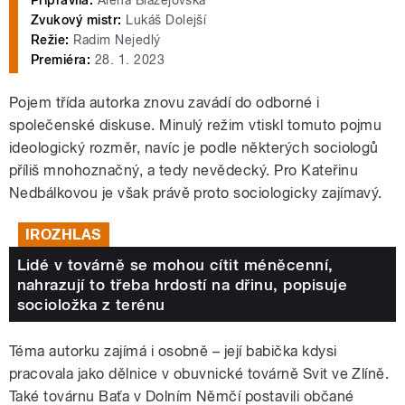
Připravila:
Alena Blažejovská
Zvukový mistr:
Lukáš Dolejší
Režie:
Radim Nejedlý
Premiéra:
28. 1. 2023
Pojem třída autorka znovu zavádí do odborné i
společenské diskuse. Minulý režim vtiskl tomuto pojmu
ideologický rozměr, navíc je podle některých sociologů
příliš mnohoznačný, a tedy nevědecký. Pro Kateřinu
Nedbálkovou je však právě proto sociologicky zajímavý.
IROZHLAS
Lidé v továrně se mohou cítit méněcenní,
nahrazují to třeba hrdostí na dřinu, popisuje
socioložka z terénu
Téma autorku zajímá i osobně – její babička kdysi
pracovala jako dělnice v obuvnické továrně Svit ve Zlíně.
Také továrnu Baťa v Dolním Němčí postavili občané