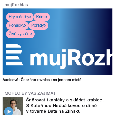
mujRozhlas
Hry a četby
Krimi
Pohádky
Pořady
Živé vysílání
Audiosvět Českého rozhlasu na jednom místě
MOHLO BY VÁS ZAJÍMAT
Šněrovat tkaničky a skládat krabice.
S Kateřinou Nedbálkovou o dřině
v továrně Baťa na Zlínsku