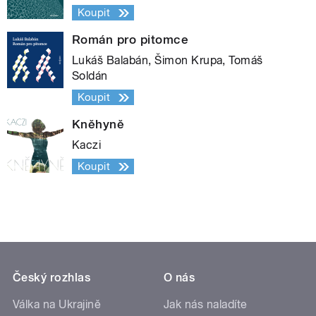
Koupit
Román pro pitomce
Lukáš Balabán, Šimon Krupa, Tomáš
Soldán
Koupit
Kněhyně
Kaczi
Koupit
Český rozhlas
O nás
Válka na Ukrajině
Jak nás naladíte