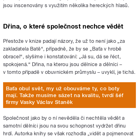
jsou inscenovány s využitím několika hereckých hlasů.
Dřina, o které společnost nechce vědět
Přestože v knize padají názory, že už to není jako „za
zakladatela Batě“, případně, že by se „Baťa v hrobě
obracel“, slyšíme i konstatování: „Já su, dá se řéct,
spokojená.“ Dřina, na kterou jsou dělnice a dělníci –
v tomto případě v obuvnickém průmyslu – uvyklí, je tichá.
Baťa obul svět, my už obouváme ty, co boty
mají. Takže musíme sázet na kvalitu, tvrdí šéf
firmy Vasky Václav Staněk
Společnost jako by o ní nevěděla či nechtěla vědět a
samotní dělníci jsou na svou schopnost vydržet dřinu
hrdí. Autorka knihy se však rozhodla „vidět a pojmenovat