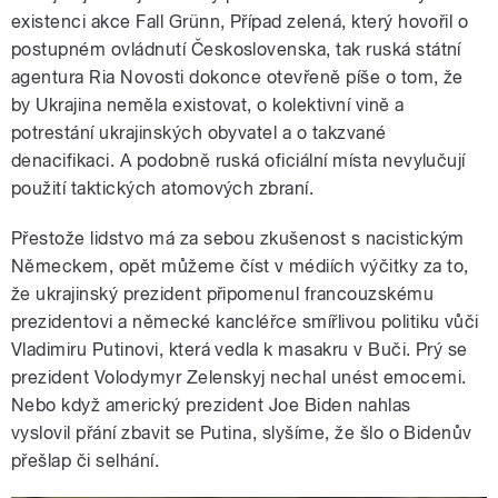
existenci akce Fall Grünn, Případ zelená, který hovořil o
postupném ovládnutí Československa, tak ruská státní
agentura Ria Novosti dokonce otevřeně píše o tom, že
by Ukrajina neměla existovat, o kolektivní vině a
potrestání ukrajinských obyvatel a o takzvané
denacifikaci. A podobně ruská oficiální místa nevylučují
použití taktických atomových zbraní.
Přestože lidstvo má za sebou zkušenost s nacistickým
Německem, opět můžeme číst v médiích výčitky za to,
že ukrajinský prezident připomenul francouzskému
prezidentovi a německé kancléřce smířlivou politiku vůči
Vladimiru Putinovi, která vedla k masakru v Buči. Prý se
prezident Volodymyr Zelenskyj nechal unést emocemi.
Nebo když americký prezident Joe Biden nahlas
vyslovil přání zbavit se Putina, slyšíme, že šlo o Bidenův
přešlap či selhání.