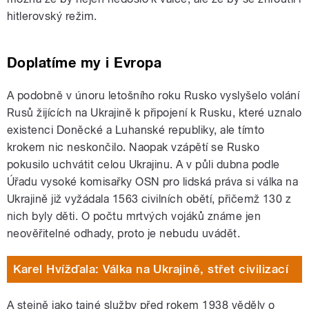
hitlerovský režim.
Doplatíme my i Evropa
A podobně v únoru letošního roku Rusko vyslyšelo volání
Rusů žijících na Ukrajině k připojení k Rusku, které uznalo
existenci Doněcké a Luhanské republiky, ale tímto
krokem nic neskončilo. Naopak vzápětí se Rusko
pokusilo uchvátit celou Ukrajinu. A v půli dubna podle
Úřadu vysoké komisařky OSN pro lidská práva si válka na
Ukrajině již vyžádala 1563 civilních obětí, přičemž 130 z
nich byly děti. O počtu mrtvých vojáků známe jen
neověřitelné odhady, proto je nebudu uvádět.
Karel Hvížďala: Válka na Ukrajině, střet civilizací
A stejně jako tajné služby před rokem 1938 věděly o