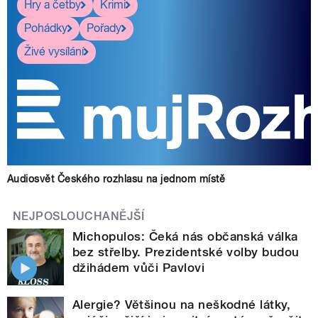
Hry a četby
Krimi
Pohádky
Pořady
Živé vysílání
Audiosvět Českého rozhlasu na jednom místě
NEJPOSLOUCHANĚJŠÍ
Michopulos: Čeká nás občanská válka
bez střelby. Prezidentské volby budou
džihádem vůči Pavlovi
Alergie? Většinou na neškodné látky,