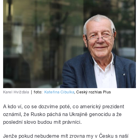
Karel Hvížďala
|
foto:
Kateřina Cibulka
,
Český rozhlas Plus
A kdo ví, co se dozvíme poté, co americký prezident
oznámil, že Rusko páchá na Ukrajině genocidu a že
poslední slovo budou mít právníci.
Jenže pokud nebudeme mít zrovna my v Česku s naší