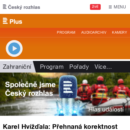
Přejít k hlavnímu obsahu
MENU
ŽIVĚ
PROGRAM
AUDIOARCHIV
KAMERY
Zahraniční
Program
Pořady
Více
…
Karel Hvížďala: Přehnaná korektnost