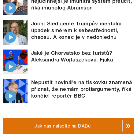
nejúčinnější je imunitní systém přeučit,
říká imunolog Abramson
Joch: Sledujeme Trumpův mentální
úpadek směrem k sebestřednosti,
chaosu. A konec je v nedohlednu
Jaké je Chorvatsko bez turistů?
Aleksandra Wojtaszeková: Fjaka
Nepustit novináře na tiskovku znamená
přiznat, že nemám protiargumenty, říká
končící reportér BBC
Jak nás naladíte na DABu