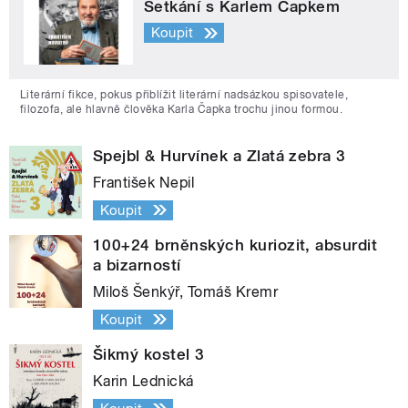
Setkání s Karlem Čapkem
Koupit
Literární fikce, pokus přiblížit literární nadsázkou spisovatele,
filozofa, ale hlavně člověka Karla Čapka trochu jinou formou.
Spejbl & Hurvínek a Zlatá zebra 3
František Nepil
Koupit
100+24 brněnských kuriozit, absurdit
a bizarností
Miloš Šenkýř, Tomáš Kremr
Koupit
Šikmý kostel 3
Karin Lednická