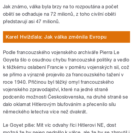
Jak známo, válka byla brzy na to rozpoutána a počet
obětí se odhaduje na 72 milionů, z toho civilní oběti
představují asi 47 milionů.
Karel Hvížďala: Jak válka změnila Evropu
Podle francouzského vojenského archiváře Pierra Le
Goyeta šlo o osudnou chybu francouzské politiky a vedlo
k těžkému oslabení Francie v poměru vojenských sil, což
se přímo a výrazně projevilo za francouzského tažení v
roce 1940. Příčinou byl těžký omyl francouzského
vojenského zpravodajství, které na jedné straně
podcenilo možnosti Československa, na druhé straně se
dalo oklamat Hitlerovým blufováním a přecenilo sílu
německého letectva více než dvakrát.
Le Goyet píše: Mít víc odvahy říci Hitlerovi NE, dost
možná že by nejen nedošlo k válce, ale že by se zhroutil i