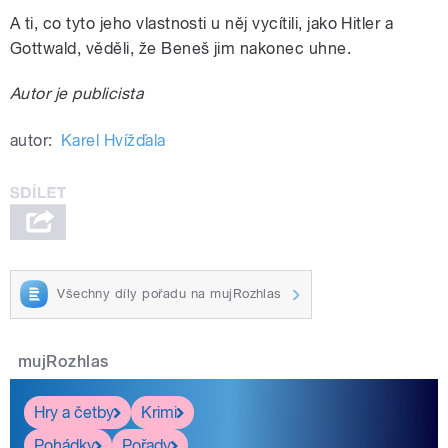
A ti, co tyto jeho vlastnosti u něj vycítili, jako Hitler a
Gottwald, věděli, že Beneš jim nakonec uhne.
Autor je publicista
autor:
Karel Hvížďala
Všechny díly pořadu na mujRozhlas
mujRozhlas
Hry a četby
Krimi
Pohádky
Pořady