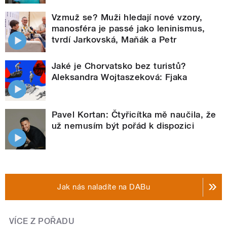
Vzmuž se? Muži hledají nové vzory,
manosféra je passé jako leninismus,
tvrdí Jarkovská, Maňák a Petr
Jaké je Chorvatsko bez turistů?
Aleksandra Wojtaszeková: Fjaka
Pavel Kortan: Čtyřicítka mě naučila, že
už nemusím být pořád k dispozici
Jak nás naladíte na DABu
VÍCE Z POŘADU