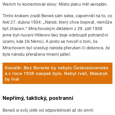
Werich to komentovali slovy: Místo plánu měl aeroplán.
Tímto krokem zradil Beneš sám sebe, zapomněl na to, co
řekl 27. dubna 1934: „Národ, který chce bojovat, nemůže
být ztracen.“ Mnichovským diktátem z 29. září 1938
jsme byli nuceni Hitlerovi bez boje odstoupit pohraniční
území, kde žili Němci. A proto se hovoří o tom, že
Mnichovem byl vzestup národa přerušen či dokonce, že
byla národu přeražena mravní páteř.
Kosatík: Bez Beneše by nebylo Československo
a v roce 1938 naopak bylo. Nebyl rváč, Masaryk
by řval
Nepřímý, taktický, postranní
Beneš si svůj útěk od odpovědnosti až do smrti