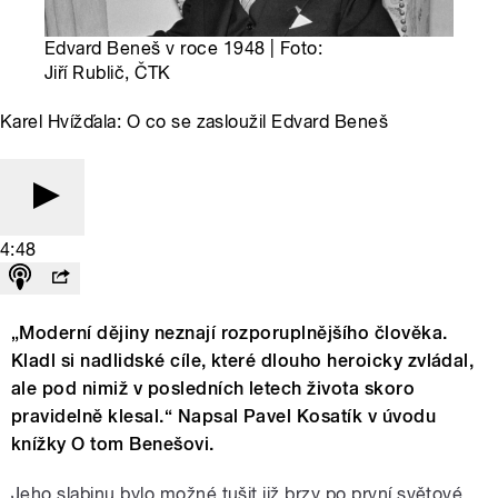
Edvard Beneš v roce 1948 | Foto:
Jiří Rublič, ČTK
Karel Hvížďala: O co se zasloužil Edvard Beneš
4:48
„Moderní dějiny neznají rozporuplnějšího člověka.
Kladl si nadlidské cíle, které dlouho heroicky zvládal,
ale pod nimiž v posledních letech života skoro
pravidelně klesal.“ Napsal Pavel Kosatík v úvodu
knížky O tom Benešovi.
Jeho slabinu bylo možné tušit již brzy po první světové