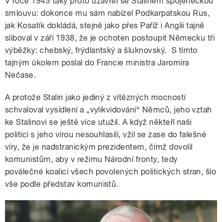
V roce 1943 taky proto uzavřel se Stalinem spojeneckou
smlouvu: dokonce mu sám nabízel Podkarpatskou Rus,
jak Kosatík dokládá, stejně jako přes Paříž i Anglii tajně
sliboval v září 1938, že je ochoten postoupit Německu tři
výběžky: chebský, frýdlantský a šluknovský. S tímto
tajným úkolem poslal do Francie ministra Jaromíra
Nečase.
A protože Stalin jako jediný z vítězných mocností
schvaloval vysídlení a „vylikvidování“ Němců, jeho vztah
ke Stalinovi se ještě více utužil. A když někteří naši
politici s jeho vírou nesouhlasili, vžil se zase do falešné
víry, že je nadstranickým prezidentem, čímž dovolil
komunistům, aby v režimu Národní fronty, tedy
poválečné koalici všech povolených politických stran, šlo
vše podle představ komunistů.