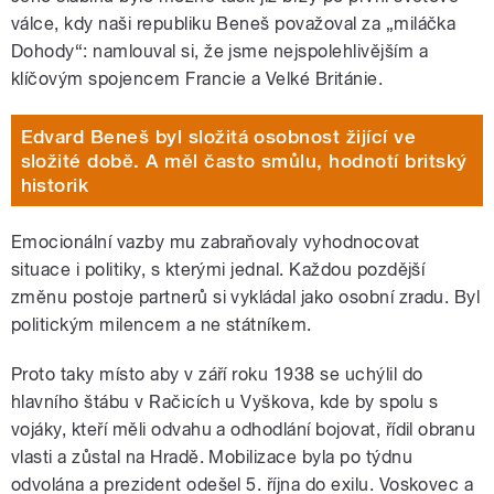
válce, kdy naši republiku Beneš považoval za „miláčka
Dohody“: namlouval si, že jsme nejspolehlivějším a
klíčovým spojencem Francie a Velké Británie.
Edvard Beneš byl složitá osobnost žijící ve
složité době. A měl často smůlu, hodnotí britský
historik
Emocionální vazby mu zabraňovaly vyhodnocovat
situace i politiky, s kterými jednal. Každou pozdější
změnu postoje partnerů si vykládal jako osobní zradu. Byl
politickým milencem a ne státníkem.
Proto taky místo aby v září roku 1938 se uchýlil do
hlavního štábu v Račicích u Vyškova, kde by spolu s
vojáky, kteří měli odvahu a odhodlání bojovat, řídil obranu
vlasti a zůstal na Hradě. Mobilizace byla po týdnu
odvolána a prezident odešel 5. října do exilu. Voskovec a