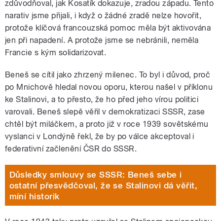
zdůvodňoval, jak Kosatík dokazuje, zradou západu. Tento
narativ jsme přijali, i když o žádné zradě nelze hovořit,
protože klíčová francouzská pomoc měla být aktivována
jen při napadení. A protože jsme se nebránili, neměla
Francie s kým solidarizovat.
Beneš se cítil jako zhrzený milenec. To byl i důvod, proč
po Mnichově hledal novou oporu, kterou našel v příklonu
ke Stalinovi, a to přesto, že ho před jeho vírou politici
varovali. Beneš slepě věřil v demokratizaci SSSR, zase
chtěl být miláčkem, a proto již v roce 1939 sovětskému
vyslanci v Londýně řekl, že by po válce akceptoval i
federativní začlenění ČSR do SSSR.
Důsledky smlouvy se SSSR: Beneš sebe i
ostatní přesvědčoval, že se Stalinovi dá věřit,
míní historik