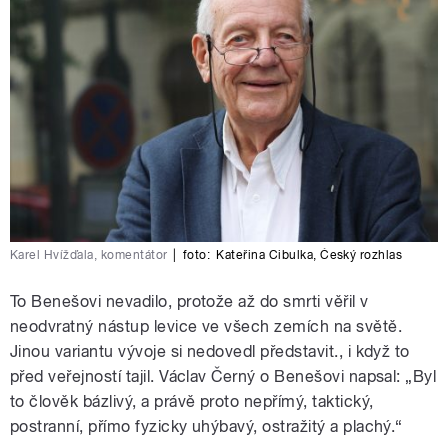
Karel Hvížďala, komentátor
|
foto:
Kateřina Cibulka
,
Český rozhlas
To Benešovi nevadilo, protože až do smrti věřil v
neodvratný nástup levice ve všech zemích na světě.
Jinou variantu vývoje si nedovedl představit., i když to
před veřejností tajil. Václav Černý o Benešovi napsal: „Byl
to člověk bázlivý, a právě proto nepřímý, taktický,
postranní, přímo fyzicky uhýbavý, ostražitý a plachý.“