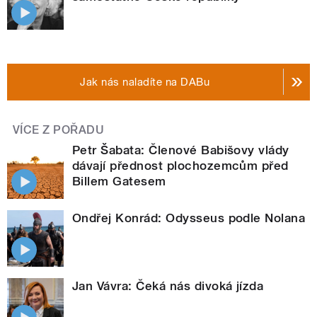
Jak nás naladíte na DABu
VÍCE Z POŘADU
Petr Šabata: Členové Babišovy vlády
dávají přednost plochozemcům před
Billem Gatesem
Ondřej Konrád: Odysseus podle Nolana
Jan Vávra: Čeká nás divoká jízda