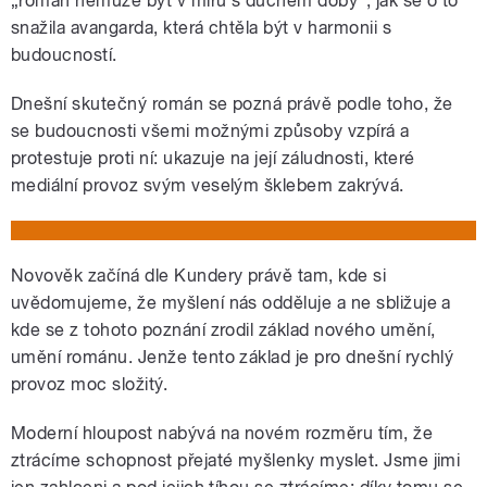
„román nemůže být v míru s duchem doby“, jak se o to
snažila avangarda, která chtěla být v harmonii s
budoucností.
Dnešní skutečný román se pozná právě podle toho, že
se budoucnosti všemi možnými způsoby vzpírá a
protestuje proti ní: ukazuje na její záludnosti, které
mediální provoz svým veselým šklebem zakrývá.
Novověk začíná dle Kundery právě tam, kde si
uvědomujeme, že myšlení nás odděluje a ne sbližuje a
kde se z tohoto poznání zrodil základ nového umění,
umění románu. Jenže tento základ je pro dnešní rychlý
provoz moc složitý.
Moderní hloupost nabývá na novém rozměru tím, že
ztrácíme schopnost přejaté myšlenky myslet. Jsme jimi