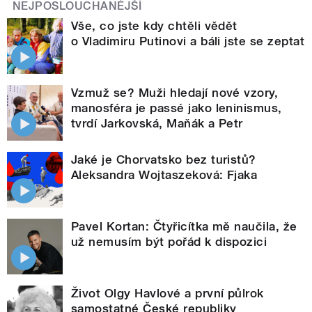
NEJPOSLOUCHANĚJŠÍ
Vše, co jste kdy chtěli vědět
o Vladimiru Putinovi a báli jste se zeptat
Vzmuž se? Muži hledají nové vzory,
manosféra je passé jako leninismus,
tvrdí Jarkovská, Maňák a Petr
Jaké je Chorvatsko bez turistů?
Aleksandra Wojtaszeková: Fjaka
Pavel Kortan: Čtyřicítka mě naučila, že
už nemusím být pořád k dispozici
Život Olgy Havlové a první půlrok
samostatné České republiky