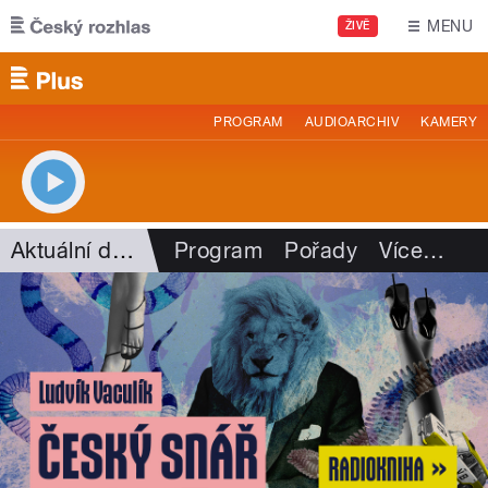
Přejít k hlavnímu obsahu
MENU
ŽIVĚ
PROGRAM
AUDIOARCHIV
KAMERY
Aktuální dění
Program
Pořady
Více
…