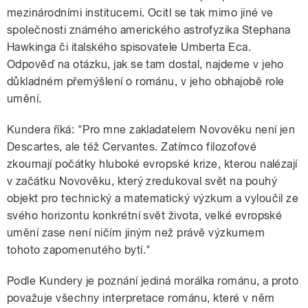
mezinárodními institucemi. Ocitl se tak mimo jiné ve
společnosti známého amerického astrofyzika Stephana
Hawkinga či italského spisovatele Umberta Eca.
Odpověď na otázku, jak se tam dostal, najdeme v jeho
důkladném přemýšlení o románu, v jeho obhajobě role
umění.
Kundera říká: "Pro mne zakladatelem Novověku není jen
Descartes, ale též Cervantes. Zatímco filozofové
zkoumají počátky hluboké evropské krize, kterou nalézají
v začátku Novověku, který zredukoval svět na pouhý
objekt pro technický a matematický výzkum a vyloučil ze
svého horizontu konkrétní svět života, velké evropské
umění zase není ničím jiným než právě výzkumem
tohoto zapomenutého bytí."
Podle Kundery je poznání jediná morálka románu, a proto
považuje všechny interpretace románu, které v něm