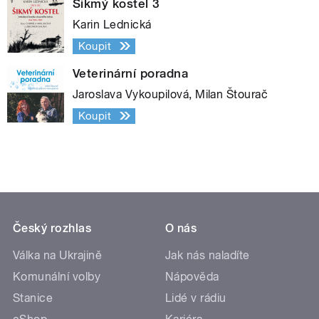
Šikmý kostel 3
Karin Lednická
Koupit
Veterinární poradna
Jaroslava Vykoupilová, Milan Štourač
Koupit
Český rozhlas
O nás
Válka na Ukrajině
Jak nás naladíte
Komunální volby
Nápověda
Stanice
Lidé v rádiu