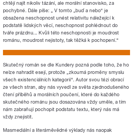
chtějí najít nikoliv tázání, ale morální stanovisko, za
pochybné. Dále píše: „ V tomto „buď a nebo“ je
obsažena neschopnost unést relativitu náležející k
podstatě lidských věcí, neschopnost pohlédnout do
tváře prázdnu... Kvůli této neschopnosti je moudrost
románu, moudrost nejistoty, tak těžká k pochopení.“
Skutečný román se dle Kundery pozná podle toho, že ho
nelze nahradit esejí, protože „zkoumá proměny smyslu
všech existenciálních kategorií“. Autor svou tézi obrací
ze všech stran, aby nás vyvedl ze světa zjednodušeného
čtení příběhů a morálních poučení, které do každého
skutečného románu jsou dosazována vždy uměle, a tím
nám zabraňují pochopit podstatu textu, který nás má
vždy znejistit.
Masmediální a literárněvědné výklady nás naopak