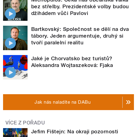
bez střelby. Prezidentské volby budou
džihádem vůči Pavlovi
Bartkovský: Společnost se dělí na dva
tábory. Jeden argumentuje, druhý si
tvoří paralelní realitu
Jaké je Chorvatsko bez turistů?
Aleksandra Wojtaszeková: Fjaka
Jak nás naladíte na DABu
VÍCE Z POŘADU
Jefim Fištejn: Na okraji pozornosti