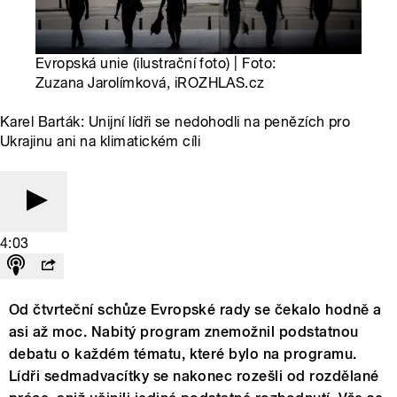
Evropská unie (ilustrační foto) | Foto:
Zuzana Jarolímková, iROZHLAS.cz
Karel Barták: Unijní lídři se nedohodli na penězích pro
Ukrajinu ani na klimatickém cíli
4:03
Od čtvrteční schůze Evropské rady se čekalo hodně a
asi až moc. Nabitý program znemožnil podstatnou
debatu o každém tématu, které bylo na programu.
Lídři sedmadvacítky se nakonec rozešli od rozdělané