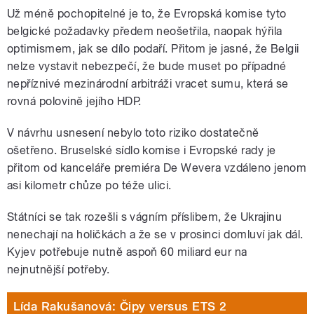
Už méně pochopitelné je to, že Evropská komise tyto
belgické požadavky předem neošetřila, naopak hýřila
optimismem, jak se dílo podaří. Přitom je jasné, že Belgii
nelze vystavit nebezpečí, že bude muset po případné
nepříznivé mezinárodní arbitráži vracet sumu, která se
rovná polovině jejího HDP.
V návrhu usnesení nebylo toto riziko dostatečně
ošetřeno. Bruselské sídlo komise i Evropské rady je
přitom od kanceláře premiéra De Wevera vzdáleno jenom
asi kilometr chůze po téže ulici.
Státníci se tak rozešli s vágním příslibem, že Ukrajinu
nenechají na holičkách a že se v prosinci domluví jak dál.
Kyjev potřebuje nutně aspoň 60 miliard eur na
nejnutnější potřeby.
Lída Rakušanová: Čipy versus ETS 2