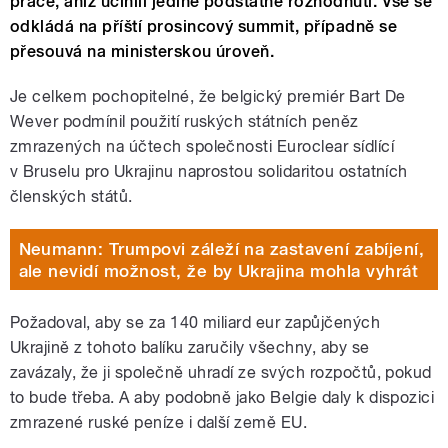
práce, aniž učinili jediné podstatné rozhodnutí. Vše se
odkládá na příští prosincový summit, případně se
přesouvá na ministerskou úroveň.
Je celkem pochopitelné, že belgický premiér Bart De
Wever podmínil použití ruských státních peněz
zmrazených na účtech společnosti Euroclear sídlící
v Bruselu pro Ukrajinu naprostou solidaritou ostatních
členských států.
Neumann: Trumpovi záleží na zastavení zabíjení,
ale nevidí možnost, že by Ukrajina mohla vyhrát
Požadoval, aby se za 140 miliard eur zapůjčených
Ukrajině z tohoto balíku zaručily všechny, aby se
zavázaly, že ji společně uhradí ze svých rozpočtů, pokud
to bude třeba. A aby podobně jako Belgie daly k dispozici
zmrazené ruské peníze i další země EU.