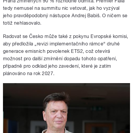
Praha zmíněných 90 % rozhodně odmítá. Premiér Fiala
tedy nemusel na summitu nic vetovat, jak ho vyzýval
jeho pravděpodobný nástupce Andrej Babiš. O ničem se
totiž nehlasovalo.
Radovat se Česko může také z pokynu Evropské komisi,
aby předložila „revizi implementačního rámce“ druhé
generace emisních povolenek ETS2, což otevírá
možnost pro další zmírnění dopadu tohoto opatření,
případně pro odklad jeho zavedení, které je zatím
plánováno na rok 2027.