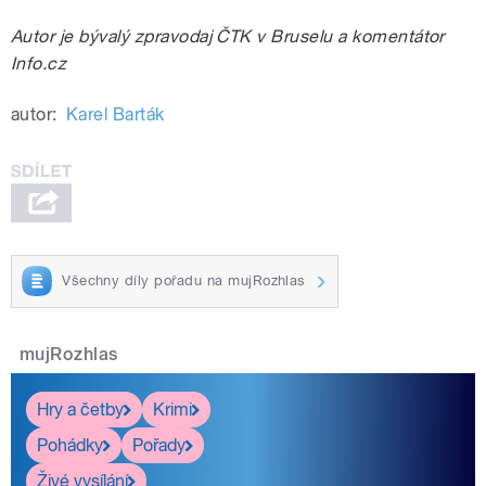
Autor je bývalý zpravodaj ČTK v Bruselu a komentátor
Info.cz
autor:
Karel Barták
Všechny díly pořadu na mujRozhlas
mujRozhlas
Hry a četby
Krimi
Pohádky
Pořady
Živé vysílání