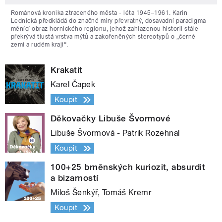
Románová kronika ztraceného města - léta 1945–1961. Karin
Lednická předkládá do značné míry převratný, dosavadní paradigma
měnící obraz hornického regionu, jehož zahlazenou historii stále
překrývá tlustá vrstva mýtů a zakořeněných stereotypů o „černé
zemi a rudém kraji“.
Krakatit
Karel Čapek
Koupit
Děkovačky Libuše Švormové
Libuše Švormová - Patrik Rozehnal
Koupit
100+25 brněnských kuriozit, absurdit
a bizarností
Miloš Šenkýř, Tomáš Kremr
Koupit