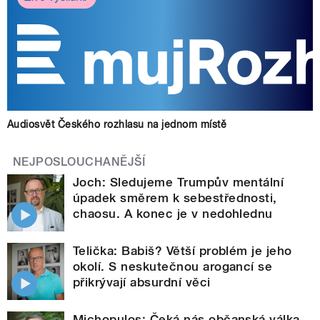
Audiosvět Českého rozhlasu na jednom místě
NEJPOSLOUCHANĚJŠÍ
Joch: Sledujeme Trumpův mentální
úpadek směrem k sebestřednosti,
chaosu. A konec je v nedohlednu
Telička: Babiš? Větší problém je jeho
okolí. S neskutečnou arogancí se
přikrývají absurdní věci
Michopulos: Čeká nás občanská válka