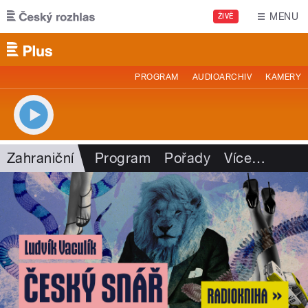
Přejít k hlavnímu obsahu
MENU
ŽIVĚ
PROGRAM
AUDIOARCHIV
KAMERY
Zahraniční
Program
Pořady
Více
…