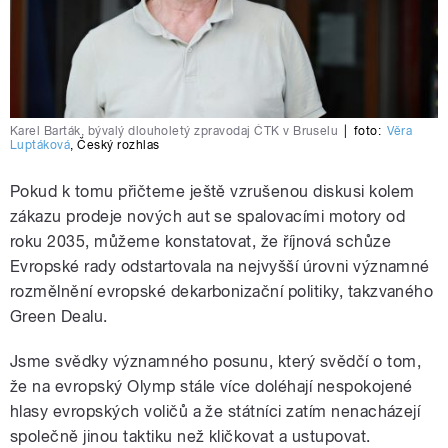
Karel Barták, bývalý dlouholetý zpravodaj ČTK v Bruselu
|
foto:
Věra
Luptáková
,
Český rozhlas
Pokud k tomu přičteme ještě vzrušenou diskusi kolem
zákazu prodeje nových aut se spalovacími motory od
roku 2035, můžeme konstatovat, že říjnová schůze
Evropské rady odstartovala na nejvyšší úrovni významné
rozmělnění evropské dekarbonizační politiky, takzvaného
Green Dealu.
Jsme svědky významného posunu, který svědčí o tom,
že na evropský Olymp stále více doléhají nespokojené
hlasy evropských voličů a že státníci zatím nenacházejí
společně jinou taktiku než kličkovat a ustupovat.