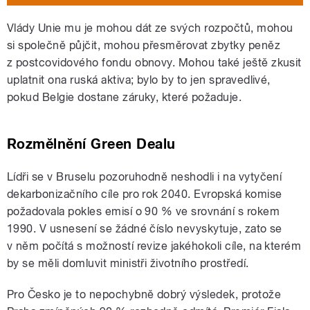
Vlády Unie mu je mohou dát ze svých rozpočtů, mohou
si společně půjčit, mohou přesměrovat zbytky peněz
z postcovidového fondu obnovy. Mohou také ještě zkusit
uplatnit ona ruská aktiva; bylo by to jen spravedlivé,
pokud Belgie dostane záruky, které požaduje.
Rozmělnění Green Dealu
Lídři se v Bruselu pozoruhodně neshodli i na vytyčení
dekarbonizačního cíle pro rok 2040. Evropská komise
požadovala pokles emisí o 90 % ve srovnání s rokem
1990. V usnesení se žádné číslo nevyskytuje, zato se
v něm počítá s možností revize jakéhokoli cíle, na kterém
by se měli domluvit ministři životního prostředí.
Pro Česko je to nepochybně dobrý výsledek, protože