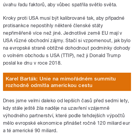
úvahu řadu faktorů, aby vůbec spatřila světlo světa.
Kroky proti USA musí být kalibrované tak, aby případné
protisankce nepostihly některé členské státy
nepřiměřeně více než jiné. Jednotlivé země EU mají v
USA různé obchodní zájmy. Stačí si vzpomenout, jak bylo
na evropské straně obtížné dohodnout podmínky dohody
o volném obchodu s USA (TTIP), než ji Donald Trump
poslal ke dnu v roce 2018.
Karel Barták: Unie na mimořádném summitu
rozhodně odmítla americkou cestu
Dnes jsme velmi daleko od lepších časů před sedmi lety,
kdy stále ještě žila naděje na uzavření vzájemně
výhodného partnerství, které podle tehdejších výpočtů
mělo evropské ekonomice přinášet ročně 120 miliard eur
a té americké 90 miliard.