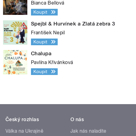
Bianca Bellová
Koupit
Spejbl & Hurvínek a Zlatá zebra 3
František Nepil
Koupit
Chalupa
Pavlína Křivánková
Koupit
Český rozhlas
O nás
Válka na Ukrajině
Jak nás naladíte