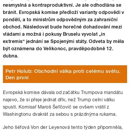
nesmyslná a kontraproduktivní. Je ale odhodlána se
bránit. Evropská komise předloží varianty odpovědi v
pondělí, a to ministrům odpovědným za zahraniční
obchod. Následovat bude horečné dohadování mezi
vládami a možná i pokusy Bruselu vyvolat „in
extremis“ jednání se Spojenými státy. Odveta by měla
být oznámena do Velikonoc, pravděpodobně 12.
dubna.
Petr Holub: Obchodní válka proti celému světu.
Den první
Evropská komise dávala od začátku Trumpova mandátu
najevo, že si přeje jednat dřív, než Trump celní válku
spustí. Komisař Maroš Šefčovič se ovšem vrátil z
Washingtonu dvakrát za sebou s prázdnýma rukama.
Jeho šéfová Von der Leyenová tento týden připomněla,