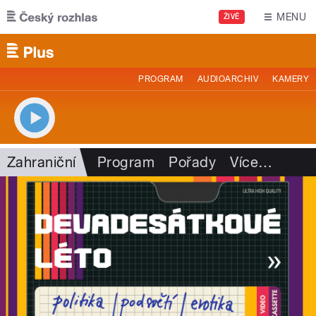
Přejít k hlavnímu obsahu
MENU
ŽIVĚ
PROGRAM
AUDIOARCHIV
KAMERY
Zahraniční
Program
Pořady
Více
…