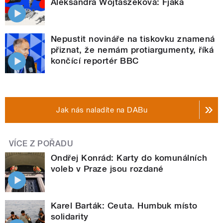
Aleksandra Wojtaszeková: Fjaka
Nepustit novináře na tiskovku znamená
přiznat, že nemám protiargumenty, říká
končící reportér BBC
Jak nás naladíte na DABu
VÍCE Z POŘADU
Ondřej Konrád: Karty do komunálních
voleb v Praze jsou rozdané
Karel Barták: Ceuta. Humbuk místo
solidarity