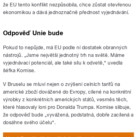
že EU tento konflikt nezpůsobila, chce zůstat otevřenou
ekonomikou a dává jednoznačně přednost vyjednávání.
Odpověď Unie bude
Pokud to nepůjde, má EU podle ní dostatek obranných
nástrojů. „Jsme největší jednotný trh na světě. Máme
vyjednávací potenciál, ale také sílu k odvetě,“ uvedla
šéfka Komise.
V Bruselu se mluví nejen o zvýšení celních tarifů na
americké zboží dovážené do Evropy, cílené na konkrétní
výrobky z konkrétních amerických států, vesměs těch,
které hlasovaly loni pro Donalda Trumpa. Komise slibuje,
že odpověď bude „vyvážená, podstatná, dobře zacílená a
dosáhne svého účelu“.