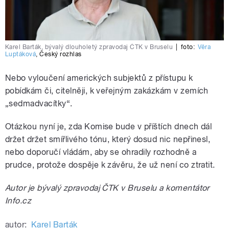
Karel Barták, bývalý dlouholetý zpravodaj ČTK v Bruselu
|
foto:
Věra
Luptáková
,
Český rozhlas
Nebo vyloučení amerických subjektů z přístupu k
pobídkám či, citelněji, k veřejným zakázkám v zemích
„sedmadvacítky“.
Otázkou nyní je, zda Komise bude v příštích dnech dál
držet držet smířlivého tónu, který dosud nic nepřinesl,
nebo doporučí vládám, aby se ohradily rozhodně a
prudce, protože dospěje k závěru, že už není co ztratit.
Autor je bývalý zpravodaj ČTK v Bruselu a komentátor
Info.cz
autor:
Karel Barták