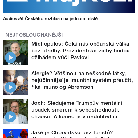
Audiosvět Českého rozhlasu na jednom místě
NEJPOSLOUCHANĚJŠÍ
Michopulos: Čeká nás občanská válka
bez střelby. Prezidentské volby budou
džihádem vůči Pavlovi
Alergie? Většinou na neškodné látky,
nejúčinnější je imunitní systém přeučit,
říká imunolog Abramson
Joch: Sledujeme Trumpův mentální
úpadek směrem k sebestřednosti,
chaosu. A konec je v nedohlednu
Jaké je Chorvatsko bez turistů?