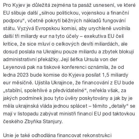
Pro Kyjev je důležitá zejména ta pasáž usnesení, ve které
EU slibuje další „silnou politickou, vojenskou a finanční
podporu“, včetně pokrytí běžných nákladů fungování
státu. Vyzývá Evropskou komisi, aby urychleně uvolnila
další tři miliardy eur na tyto účely – exekutiva EU čelí
kritice, že sice mluví o celkových devíti miliardách, ale
dosud poslala na Ukrajinu pouze miliardu a zbytek blokují
administrativní překážky. Její šéfka Ursula von der
Leyenová pak na tiskové konferenci oznámila, že od
ledna 2023 bude komise do Kyjeva posílat 1,5 miliardy
eur měsíčně. Ujistila Ukrajince, že financování z EU bude
„stabilní, spolehlivé a předvídatelné“, neřekla však, za
jakých podmínek jsou tyto úvěry poskytovány a jak by je
měla ukrajinská vláda jednou splácet – těmito „detaily“ se
mají v listopadu zabývat ministři financí EU pod taktovkou
českého Zbyňka Stanjury.
Unie je také odhodlána financovat rekonstrukci