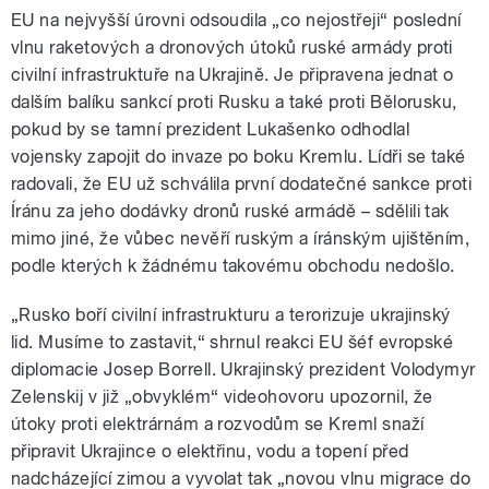
EU na nejvyšší úrovni odsoudila „co nejostřeji“ poslední
vlnu raketových a dronových útoků ruské armády proti
civilní infrastruktuře na Ukrajině. Je připravena jednat o
dalším balíku sankcí proti Rusku a také proti Bělorusku,
pokud by se tamní prezident Lukašenko odhodlal
vojensky zapojit do invaze po boku Kremlu. Lídři se také
radovali, že EU už schválila první dodatečné sankce proti
Íránu za jeho dodávky dronů ruské armádě – sdělili tak
mimo jiné, že vůbec nevěří ruským a íránským ujištěním,
podle kterých k žádnému takovému obchodu nedošlo.
„Rusko boří civilní infrastrukturu a terorizuje ukrajinský
lid. Musíme to zastavit,“ shrnul reakci EU šéf evropské
diplomacie Josep Borrell. Ukrajinský prezident Volodymyr
Zelenskij v již „obvyklém“ videohovoru upozornil, že
útoky proti elektrárnám a rozvodům se Kreml snaží
připravit Ukrajince o elektřinu, vodu a topení před
nadcházející zimou a vyvolat tak „novou vlnu migrace do