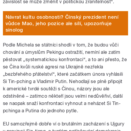
závislost se může změnit v politickou zranitelnost“.
Návrat kultu osobnosti? Čínský prezident není
vůdce Mao, jeho pozice ale sílí, upozorňuje
sinolog
Podle Michela se státníci shodli v tom, že budou vůči
chování a úmyslům Pekingu ostražití, nemíní ale zatím
pěstovat „systematickou konfrontaci“, a to ani přesto, že
se Čína kvůli ruské agresi na Ukrajině nezřekla
„bezbřehého přátelství“, které začátkem února vyhlásili
Si Tin-pching a Vladimir Putin. Nehodlají se plně připojit
k americké tvrdé soutěži s Čínou, názory jsou ale
odstíněné – zatímco někteří jsou velmi nedůvěřiví, další
se naopak snaží konfrontaci vyhnout a neházet Si Tin-
pchinga a Putina do jednoho pytle.
EU samozřejmě dobře ví o brutálním zacházení s Ujgury