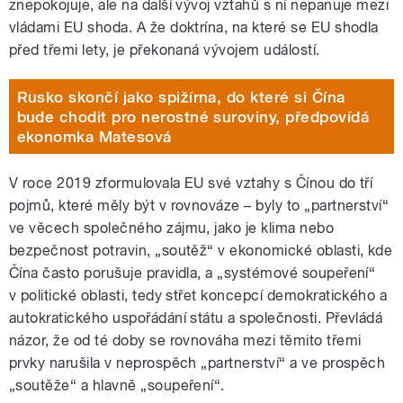
znepokojuje, ale na další vývoj vztahů s ní nepanuje mezi
vládami EU shoda. A že doktrína, na které se EU shodla
před třemi lety, je překonaná vývojem událostí.
Rusko skončí jako spižírna, do které si Čína
bude chodit pro nerostné suroviny, předpovídá
ekonomka Matesová
V roce 2019 zformulovala EU své vztahy s Čínou do tří
pojmů, které měly být v rovnováze – byly to „partnerství“
ve věcech společného zájmu, jako je klima nebo
bezpečnost potravin, „soutěž“ v ekonomické oblasti, kde
Čína často porušuje pravidla, a „systémové soupeření“
v politické oblasti, tedy střet koncepcí demokratického a
autokratického uspořádání státu a společnosti. Převládá
názor, že od té doby se rovnováha mezi těmito třemi
prvky narušila v neprospěch „partnerství“ a ve prospěch
„soutěže“ a hlavně „soupeření“.