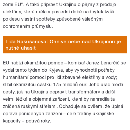
zemí EU“. A také připravit Ukrajinu o příjmy z prodeje
elektřiny, které měla v poslední době nadbytek kvůli
poklesu vlastní spotřeby způsobené válečným
ochromením průmyslu.
Lída Rakušanová: Ohnivé nebe nad Ukrajinou je
nutné uhasit
EU nabízí okamžitou pomoc – komisař Janez Lenarčić se
vydal tento týden do Kyjeva, aby vyhodnotil potřeby
humanitární pomoci pro lidi zbavené elektřiny a vody;
slíbil okamžitou částku 175 milionů eur. Jeho úřad hledá
cesty, jak na Ukrajinu dopravit transformátory a další
velmi těžká a objemná zařízení, která by nahradila ta
zničená ruskými střelami. Odhaduje se ovšem, že úplná
oprava poničených zařízení – celé třetiny ukrajinské
kapacity – potrvá roky.