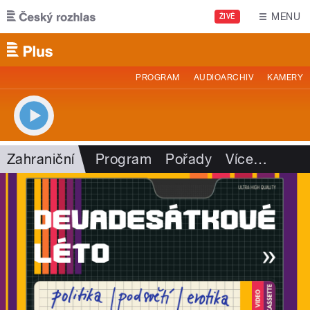
Přejít k hlavnímu obsahu
MENU
ŽIVĚ
PROGRAM
AUDIOARCHIV
KAMERY
Zahraniční
Program
Pořady
Více
…