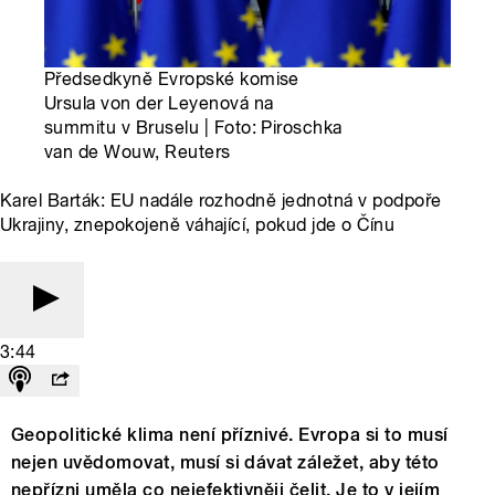
Předsedkyně Evropské komise
Ursula von der Leyenová na
summitu v Bruselu | Foto: Piroschka
van de Wouw, Reuters
Karel Barták: EU nadále rozhodně jednotná v podpoře
Ukrajiny, znepokojeně váhající, pokud jde o Čínu
3:44
Geopolitické klima není příznivé. Evropa si to musí
nejen uvědomovat, musí si dávat záležet, aby této
nepřízni uměla co nejefektivněji čelit. Je to v jejím