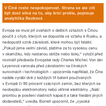
V Číně roste nespokojenost. Strana se ale cítí
být dost silná na to, aby krizí prošla, popisuje
analytička Rezková
Evropa se musí při úvahách o dalších vztazích s Čínou
poučit z chyb, kterých se dopustila ve vztahu k Rusku, a
nedopustit vznik závislostí, které mohou být fatální.
„Pokud jsme velmi závislí, platíme za to vysokou cenu
v okamžiku, kdy nastanou obtíže nebo šoky,“ vyložil před
novináři předseda Evropské rady Charles Michel. Von der
Leyenová varovala před závislostmi na čínských
surovinách i technologiích – upozornila například, že Čína
nadále vyrábí dvě z každých tří baterií používaných
v Evropě či 90 procent vzácných zemin, bez kterých se
neobejdou elektromotory nebo větrné elektrárny. „Naší
prioritou je posílení vlastních kapacit a také hledání jiných
dodavatelů,“ uvedla. Borrell upozornil, že „vysoká