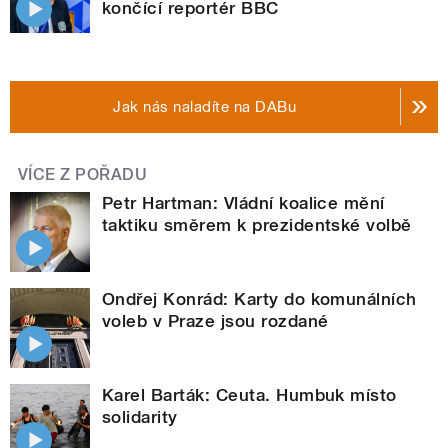
končící reportér BBC
Jak nás naladíte na DABu
VÍCE Z POŘADU
Petr Hartman: Vládní koalice mění
taktiku směrem k prezidentské volbě
Ondřej Konrád: Karty do komunálních
voleb v Praze jsou rozdané
Karel Barták: Ceuta. Humbuk místo
solidarity