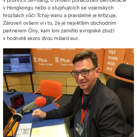
v provincii Sin-tiang, o tvrdém potlačování demokracie
v Hongkongu nebo o stupňujících se vojenských
hrozbách vůči Tchaj-wanu a pravidelně je kritizuje.
Zároveň ovšem ví i to, že je největším obchodním
partnerem Číny, kam loni zamířilo evropské zboží
v hodnotě skoro dvou miliard eur.