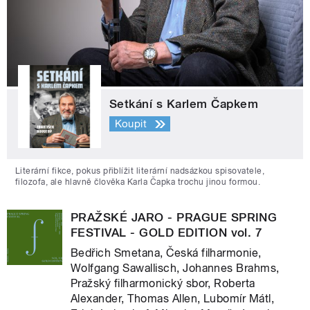
Setkání s Karlem Čapkem
Koupit
Literární fikce, pokus přiblížit literární nadsázkou spisovatele,
filozofa, ale hlavně člověka Karla Čapka trochu jinou formou.
PRAŽSKÉ JARO - PRAGUE SPRING
FESTIVAL - GOLD EDITION vol. 7
Bedřich Smetana, Česká filharmonie,
Wolfgang Sawallisch, Johannes Brahms,
Pražský filharmonický sbor, Roberta
Alexander, Thomas Allen, Lubomír Mátl,