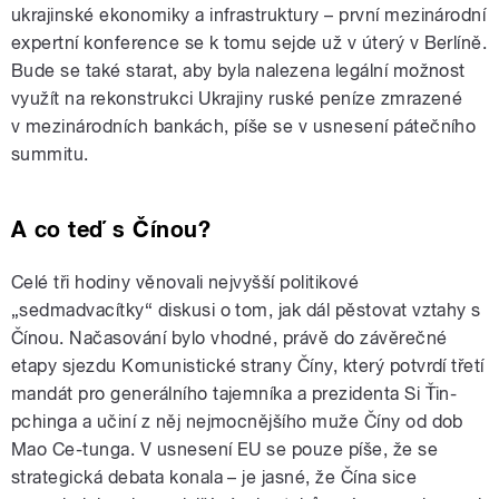
ukrajinské ekonomiky a infrastruktury – první mezinárodní
expertní konference se k tomu sejde už v úterý v Berlíně.
Bude se také starat, aby byla nalezena legální možnost
využít na rekonstrukci Ukrajiny ruské peníze zmrazené
v mezinárodních bankách, píše se v usnesení pátečního
summitu.
A co teď s Čínou?
Celé tři hodiny věnovali nejvyšší politikové
„sedmadvacítky“ diskusi o tom, jak dál pěstovat vztahy s
Čínou. Načasování bylo vhodné, právě do závěrečné
etapy sjezdu Komunistické strany Číny, který potvrdí třetí
mandát pro generálního tajemníka a prezidenta Si Ťin-
pchinga a učiní z něj nejmocnějšího muže Číny od dob
Mao Ce-tunga. V usnesení EU se pouze píše, že se
strategická debata konala – je jasné, že Čína sice