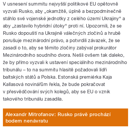
V usnesení summitu nejvyšší politikové EU opětovně
vyzvali Rusko, aby „okamžitě, úplně a bezpodmínečně
stáhlo své vojenské jednotky z celého území Ukrajiny“ a
aby „zastavilo hybridní útoky“ proti ní. Upozornili, že se
Rusko dopouští na Ukrajině válečných zločinů a hrubě
porušuje mezinárodní právo, a potvrdili závazek, že se
zasadí o to, aby se těmito zločiny zabýval prokurátor
Mezinárodního soudního dvora. Nešli ovšem tak daleko,
že by přímo vyzvali k ustavení speciálního mezinárodního
tribunálu – to na summitu hlasitě požadovali lídři
baltských států a Polska. Estonská premiérka Kaja
Kallasová novinářům řekla, že bude pokračovat
v přesvědčování svých kolegů, aby se EU o vznik
takového tribunálu zasadila.
Alexandr Mitrofanov: Rusko právě prochází
bodem nenávratu