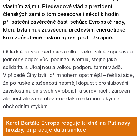
vlastním zájmu. Předsedové vlád a prezidenti
členských zemí o tom besedovali několik hodin
při páteční závěrečné části schůze Evropské rady,
která byla jinak zasvěcena především energetické
krizi způsobené ruskou agresí proti Ukrajině.
Ohledně Ruska „sedmadvacítka“ velmi silně zopakovala
jednotný odpor vůči počínání Kremlu, stejně jako
solidaritu s Ukrajinou a velkou podporu tamní vládě.
V případě Číny byli lídři mnohem opatrnější – řekli si sice,
že po ruské zkušenosti nesmějí dopustit prohlubování
závislostí na čínských výrobcích a surovinách, zároveň
ale nechali dveře otevřené dalším ekonomickým a
obchodním stykům.
Karel Barták: Evropa reaguje klidně na Putinovy
hrozby, připravuje další sankce