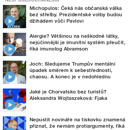
Michopulos: Čeká nás občanská válka
bez střelby. Prezidentské volby budou
džihádem vůči Pavlovi
Alergie? Většinou na neškodné látky,
nejúčinnější je imunitní systém přeučit,
říká imunolog Abramson
Joch: Sledujeme Trumpův mentální
úpadek směrem k sebestřednosti,
chaosu. A konec je v nedohlednu
Jaké je Chorvatsko bez turistů?
Aleksandra Wojtaszeková: Fjaka
Nepustit novináře na tiskovku znamená
přiznat, že nemám protiargumenty, říká