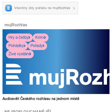
Všechny díly pořadu na mujRozhlas
mujRozhlas
Hry a četby
Krimi
Pohádky
Pořady
Živé vysílání
Audiosvět Českého rozhlasu na jednom místě
NEJPOSLOUCHANĚJŠÍ