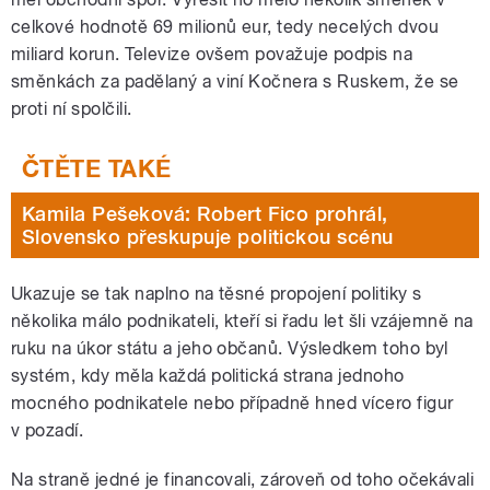
celkové hodnotě 69 milionů eur, tedy necelých dvou
miliard korun. Televize ovšem považuje podpis na
směnkách za padělaný a viní Kočnera s Ruskem, že se
proti ní spolčili.
Kamila Pešeková: Robert Fico prohrál,
Slovensko přeskupuje politickou scénu
Ukazuje se tak naplno na těsné propojení politiky s
několika málo podnikateli, kteří si řadu let šli vzájemně na
ruku na úkor státu a jeho občanů. Výsledkem toho byl
systém, kdy měla každá politická strana jednoho
mocného podnikatele nebo případně hned vícero figur
v pozadí.
Na straně jedné je financovali, zároveň od toho očekávali