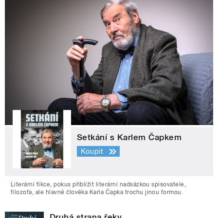
Setkání s Karlem Čapkem
Koupit
Literární fikce, pokus přiblížit literární nadsázkou spisovatele,
filozofa, ale hlavně člověka Karla Čapka trochu jinou formou.
Druhá strana řeky