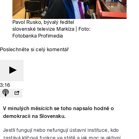
Pavol Rusko, bývalý ředitel
slovenské televize Markíza | Foto:
Fotobanka Profimedia
Poslechněte si celý komentář
3:16
V minulých měsících se toho napsalo hodně o
demokracii na Slovensku.
Jestli fungují nebo nefungují ústavní instituce, kdo
zastává klíčové funkce ve státě a jak moc je aktivní