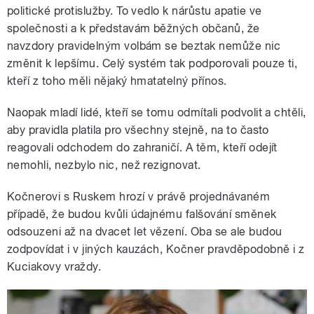
politické protislužby. To vedlo k nárůstu apatie ve
společnosti a k představám běžných občanů, že
navzdory pravidelným volbám se beztak nemůže nic
změnit k lepšímu. Celý systém tak podporovali pouze ti,
kteří z toho měli nějaký hmatatelný přínos.
Naopak mladí lidé, kteří se tomu odmítali podvolit a chtěli,
aby pravidla platila pro všechny stejně, na to často
reagovali odchodem do zahraničí. A těm, kteří odejít
nemohli, nezbylo nic, než rezignovat.
Kočnerovi s Ruskem hrozí v právě projednávaném
případě, že budou kvůli údajnému falšování směnek
odsouzeni až na dvacet let vězení. Oba se ale budou
zodpovídat i v jiných kauzách, Kočner pravděpodobně i z
Kuciakovy vraždy.