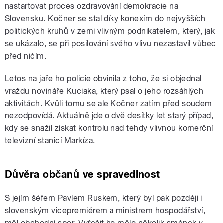
nastartovat proces ozdravování demokracie na
Slovensku. Kočner se stal díky konexím do nejvyšších
politických kruhů v zemi vlivným podnikatelem, který, jak
se ukázalo, se při posilování svého vlivu nezastavil vůbec
před ničím.
Letos na jaře ho policie obvinila z toho, že si objednal
vraždu novináře Kuciaka, který psal o jeho rozsáhlých
aktivitách. Kvůli tomu se ale Kočner zatím před soudem
nezodpovídá. Aktuálně jde o dvě desítky let starý případ,
kdy se snažil získat kontrolu nad tehdy vlivnou komerční
televizní stanicí Markíza.
Důvěra občanů ve spravedlnost
S jejím šéfem Pavlem Ruskem, který byl pak později i
slovenským vicepremiérem a ministrem hospodářství,
měl obchodní spor. Vyřešit ho mělo několik směnek v