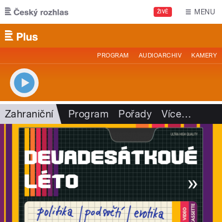
Přejít k hlavnímu obsahu
MENU
ŽIVĚ
PROGRAM
AUDIOARCHIV
KAMERY
Zahraniční
Program
Pořady
Více
…