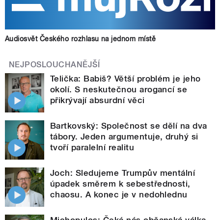
Audiosvět Českého rozhlasu na jednom místě
NEJPOSLOUCHANĚJŠÍ
Telička: Babiš? Větší problém je jeho
okolí. S neskutečnou arogancí se
přikrývají absurdní věci
Bartkovský: Společnost se dělí na dva
tábory. Jeden argumentuje, druhý si
tvoří paralelní realitu
Joch: Sledujeme Trumpův mentální
úpadek směrem k sebestřednosti,
chaosu. A konec je v nedohlednu
Michopulos: Čeká nás občanská válka