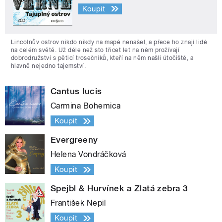
Koupit
Lincolnův ostrov nikdo nikdy na mapě nenašel, a přece ho znají lidé
na celém světě. Už déle než sto třicet let na něm prožívají
dobrodružství s pěticí trosečníků, kteří na něm našli útočiště, a
hlavně nejedno tajemství.
Cantus lucis
Carmina Bohemica
Koupit
Evergreeny
Helena Vondráčková
Koupit
Spejbl & Hurvínek a Zlatá zebra 3
František Nepil
Koupit