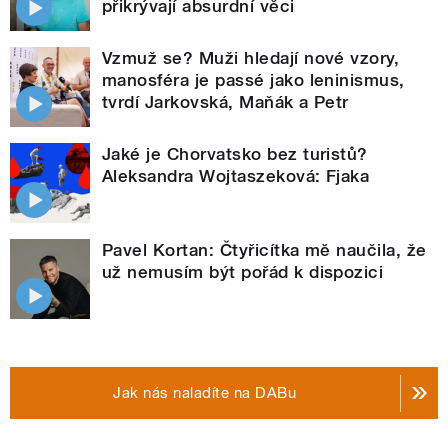
přikrývají absurdní věci
Vzmuž se? Muži hledají nové vzory,
manosféra je passé jako leninismus,
tvrdí Jarkovská, Maňák a Petr
Jaké je Chorvatsko bez turistů?
Aleksandra Wojtaszeková: Fjaka
Pavel Kortan: Čtyřicítka mě naučila, že
už nemusím být pořád k dispozici
Jak nás naladíte na DABu