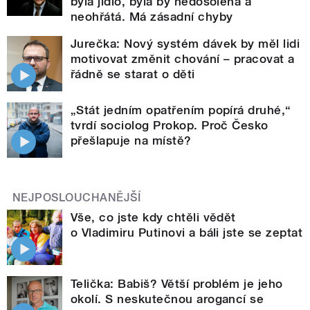
byla jídlo, byla by nedosolená a
neohřátá. Má zásadní chyby
Jurečka: Nový systém dávek by měl lidi
motivovat změnit chování – pracovat a
řádně se starat o děti
„Stát jedním opatřením popírá druhé,“
tvrdí sociolog Prokop. Proč Česko
přešlapuje na místě?
NEJPOSLOUCHANĚJŠÍ
Vše, co jste kdy chtěli vědět
o Vladimiru Putinovi a báli jste se zeptat
Telička: Babiš? Větší problém je jeho
okolí. S neskutečnou arogancí se