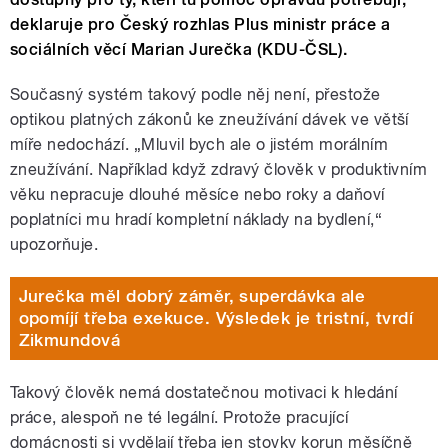
deklaruje pro Český rozhlas Plus ministr práce a
sociálních věcí Marian Jurečka (KDU-ČSL).
Současný systém takový podle něj není, přestože
optikou platných zákonů ke zneužívání dávek ve větší
míře nedochází. „Mluvil bych ale o jistém morálním
zneužívání. Například když zdravý člověk v produktivním
věku nepracuje dlouhé měsíce nebo roky a daňoví
poplatníci mu hradí kompletní náklady na bydlení,“
upozorňuje.
Jurečka měl dobrý záměr, superdávka ale
opomíjí třeba exekuce. Výsledek je tristní, tvrdí
Zikmundová
Takový člověk nemá dostatečnou motivaci k hledání
práce, alespoň ne té legální. Protože pracující
domácnosti si vydělají třeba jen stovky korun měsíčně