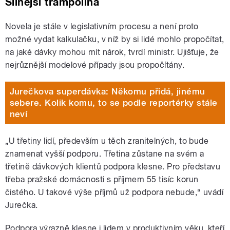
Silnější trampolína
Novela je stále v legislativním procesu a není proto
možné vydat kalkulačku, v níž by si lidé mohlo propočítat,
na jaké dávky mohou mít nárok, tvrdí ministr. Ujišťuje, že
nejrůznější modelové případy jsou propočítány.
Jurečkova superdávka: Někomu přidá, jinému
sebere. Kolik komu, to se podle reportérky stále
neví
„U třetiny lidí, především u těch zranitelných, to bude
znamenat vyšší podporu. Třetina zůstane na svém a
třetině dávkových klientů podpora klesne. Pro představu
třeba pražské domácnosti s příjmem 55 tisíc korun
čistého. U takové výše příjmů už podpora nebude,“ uvádí
Jurečka.
Podpora výrazně klesne i lidem v produktivním věku, kteří