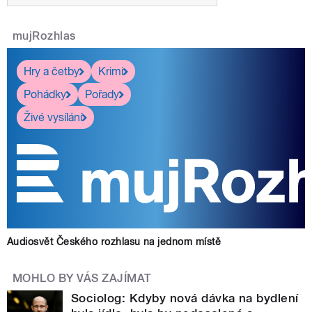
mujRozhlas
Hry a četby
Krimi
Pohádky
Pořady
Živé vysílání
Audiosvět Českého rozhlasu na jednom místě
MOHLO BY VÁS ZAJÍMAT
Sociolog: Kdyby nová dávka na bydlení