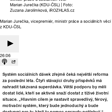
Marian Jurečka (KDU-ČSL) | Foto:
Zuzana Jarolímková, iROZHLAS.cz
Marian Jurečka, vicepremiér, ministr práce a sociálních věcí
z KDU-ČSL
26:06
Systém sociálních dávek zřejmě čeká největší reforma
za poslední léta. Čtyři stávající druhy příspěvků má
nahradit takzvaná superdávka. Větší podporu by měli
dostat lidé, kteří se aktivně snaží dostat z tíživé životní
situace. „Hlavním cílem je nastavit spravedlivý, férový,
motivační systém, který bude jednoduchý a bude
dostupný pro ty, kteří tu pomoc opravdu potřebují,“