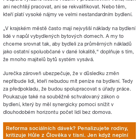
ani nechtějí pracovat, ani se rekvalifikovat. Nebo těm,
kteří platí vysoké nájmy ve velmi nestandardním bydlení.
„V krajském městě často mají nejvyšší náklady na bydlení
lidé v napůl vybydlených bytových domech. A my to
chceme srovnat tak, aby bydleli za průměrných nákladů
jako ostatní spoluobčané v dané lokalitě,“ doplňuje s tím,
že mnoho majitelů bytů systém vysává.
Jurečka zároveň ubezpečuje, že v důsledku změn
nepřibude lidí, kteří nebudou mít peníze na bydlení. Tedy
za předpokladu, že budou spolupracovat s úřady práce.
Poukazuje také na souběžně schvalovaný zákon o
bydlení, který by měl synergicky pomoci snížit v
dlouhodobém horizontu počet lidí bez domova.
Reforma sociálních dávek? Penalizujete rodiny,
kritizuje Hůle z Člověka v tísni. Jen když neplní