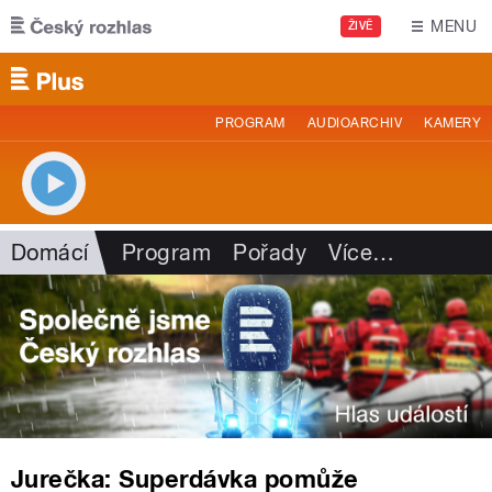
Přejít k hlavnímu obsahu
MENU
ŽIVĚ
PROGRAM
AUDIOARCHIV
KAMERY
Domácí
Program
Pořady
Více
…
Jurečka: Superdávka pomůže