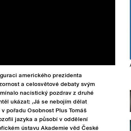
uguraci amerického prezidenta
zornost a celosvětové debaty svým
omínalo nacistický pozdrav z druhé
těl ukázat: ‚Já se nebojím dělat
uje v pořadu Osobnost Plus Tomáš
lozofii jazyka a působí v oddělení
ozofickém ústavu Akademie věd České