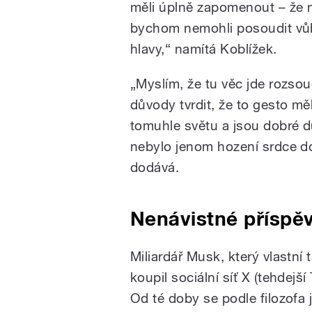
měli úplně zapomenout – že 
bychom nemohli posoudit vůb
hlavy,“ namítá Koblížek.
„Myslím, že tu věc jde rozsoud
důvody tvrdit, že to gesto mě
tomuhle světu a jsou dobré dů
nebylo jenom hození srdce do 
dodává.
Nenávistné příspě
Miliardář Musk, který vlastní
koupil sociální síť X (tehdejší
Od té doby se podle filozofa 