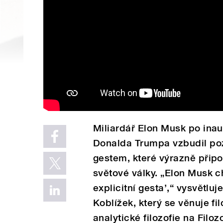
Miliardář Elon Musk po ina
Donalda Trumpa vzbudil po
gestem, které výrazně přip
světové války. „Elon Musk ch
explicitní gesta’,“ vysvětl
Koblížek, který se věnuje fi
analytické filozofie na Fil