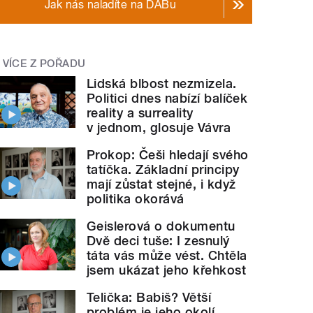
Jak nás naladíte na DABu
VÍCE Z POŘADU
Lidská blbost nezmizela.
Politici dnes nabízí balíček
reality a surreality
v jednom, glosuje Vávra
Prokop: Češi hledají svého
tatíčka. Základní principy
mají zůstat stejné, i když
politika okorává
Geislerová o dokumentu
Dvě deci tuše: I zesnulý
táta vás může vést. Chtěla
jsem ukázat jeho křehkost
Telička: Babiš? Větší
problém je jeho okolí.