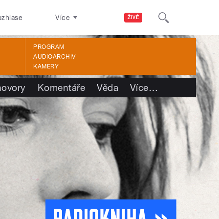
ozhlase
Více
ŽIVĚ
PROGRAM
AUDIOARCHIV
KAMERY
ovory
Komentáře
Věda
Více
…