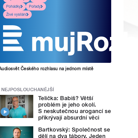
Pohádky
Pořady
Živé vysílání
Audiosvět Českého rozhlasu na jednom místě
NEJPOSLOUCHANĚJŠÍ
Telička: Babiš? Větší
problém je jeho okolí.
S neskutečnou arogancí se
přikrývají absurdní věci
Bartkovský: Společnost se
dělí na dva tábory. Jeden