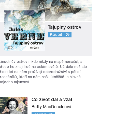
Tajuplný ostrov
Koupit
Lincolnův ostrov nikdo nikdy na mapě nenašel, a
přece ho znají lidé na celém světě. Už déle než sto
třicet let na něm prožívají dobrodružství s pěticí
trosečníků, kteří na něm našli útočiště, a hlavně
nejedno tajemství.
Co život dal a vzal
Betty MacDonaldová