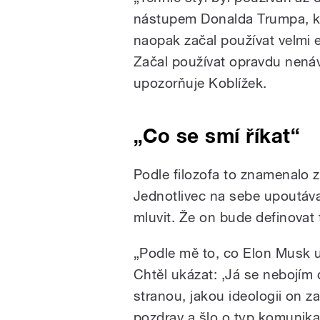
nástupem Donalda Trumpa, kte
naopak začal používat velmi e
Začal používat opravdu nenáv
upozorňuje Koblížek.
„Co se smí říkat“
Podle filozofa to znamenalo 
Jednotlivec na sebe upoutával
mluvit. Že on bude definovat 
„Podle mě to, co Elon Musk u
Chtěl ukázat: ‚Já se nebojím 
stranou, jakou ideologii on z
pozdrav a šlo o typ komunika