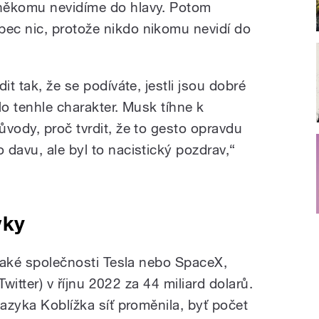
někomu nevidíme do hlavy. Potom
ec nic, protože nikdo nikomu nevidí do
it tak, že se podíváte, jestli jsou dobré
lo tenhle charakter. Musk tíhne k
vody, proč tvrdit, že to gesto opravdu
davu, ale byl to nacistický pozdrav,“
vky
 také společnosti Tesla nebo SpaceX,
 Twitter) v říjnu 2022 za 44 miliard dolarů.
jazyka Koblížka síť proměnila, byť počet