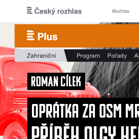
Přejít k hlavnímu obsahu
iRozhlas
Zahraniční
Program
Pořady
A