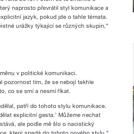
rý naprosto převrátil styl komunikace a
xplicitní jazyk, pokud jde o tahle témata.
istné urážky týkající se různých skupin,“
změnu v politické komunikaci.
 pozornost tím, že se nebojí takhle
to, co se smí a nesmí říkat.
dělal, patří do tohoto stylu komunikace.
dělat explicitní gesta.’ Můžeme nechat
astává, ale podle mě šlo o nacistický
ce, který spadá do tohoto nového stylu,“