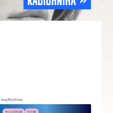
mujRozhlas
Hry a četby
Krimi