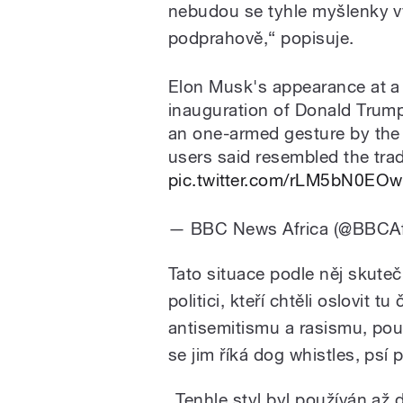
nebudou se tyhle myšlenky vy
podprahově,“ popisuje.
Elon Musk's appearance at a 
inauguration of Donald Trump
an one-armed gesture by the t
users said resembled the trad
pic.twitter.com/rLM5bN0EOw
— BBC News Africa (@BBCAf
Tato situace podle něj skute
politici, kteří chtěli oslovit tu
antisemitismu a rasismu, použ
se jim říká dog whistles, psí p
„Tenhle styl byl používán až