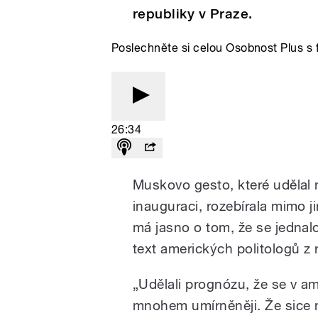
republiky v Praze.
Poslechněte si celou Osobnost Plus s
26:34
Muskovo gesto, které udělal
inauguraci, rozebírala mimo j
má jasno o tom, že se jednalo
text amerických politologů z
„Udělali prognózu, že se v ame
mnohem umírněněji. Že sice 