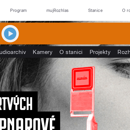
Program
mujRozhlas
Stanice
O r
udioarchiv
Kamery
O stanici
Projekty
Rozh