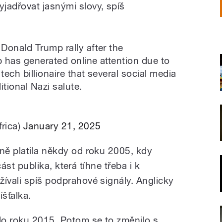
jadřovat jasnými slovy, spíš
Donald Trump rally after the
 has generated online attention due to
ech billionaire that several social media
itional Nazi salute.
rica)
January 21, 2025
čně platila někdy od roku 2005, kdy
 část publika, která tíhne třeba i k
ívali spíš podprahové signály. Anglicky
íšťalka.
 do roku 2015. Potom se to změnilo s