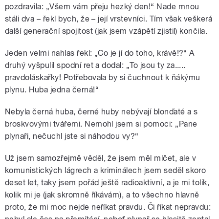
pozdravila: „Všem vám přeju hezký den!“ Nade mnou
stáli dva – řekl bych, že – její vrstevníci. Tím však veškerá
další generační spojitost (jak jsem vzápětí zjistil) končila.
Jeden velmi nahlas řekl: „Co je jí do toho, krávě!?“ A
druhý vyšpulil spodní ret a dodal: „To jsou ty za.....
pravdoláskařky! Potřebovala by si čuchnout k ňákýmu
plynu. Huba jedna černá!“
Nebyla černá huba, černé huby nebývají blonďaté a s
broskvovými tvářemi. Nemohl jsem si pomoci: „Pane
plynaři, nečuchl jste si náhodou vy?“
Už jsem samozřejmě věděl, že jsem měl mlčet, ale v
komunistických lágrech a kriminálech jsem seděl skoro
deset let, taky jsem pořád ještě radioaktivní, a je mi tolik,
kolik mi je (jak skromně říkávám), a to všechno hlavně
proto, že mi moc nejde neříkat pravdu. Či říkat nepravdu: