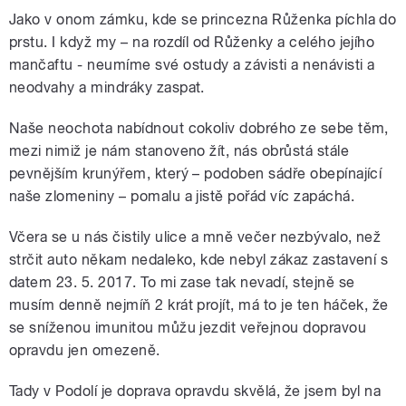
Jako v onom zámku, kde se princezna Růženka píchla do
prstu. I když my – na rozdíl od Růženky a celého jejího
mančaftu - neumíme své ostudy a závisti a nenávisti a
neodvahy a mindráky zaspat.
Naše neochota nabídnout cokoliv dobrého ze sebe těm,
mezi nimiž je nám stanoveno žít, nás obrůstá stále
pevnějším krunýřem, který – podoben sádře obepínající
naše zlomeniny – pomalu a jistě pořád víc zapáchá.
Včera se u nás čistily ulice a mně večer nezbývalo, než
strčit auto někam nedaleko, kde nebyl zákaz zastavení s
datem 23. 5. 2017. To mi zase tak nevadí, stejně se
musím denně nejmíň 2 krát projít, má to je ten háček, že
se sníženou imunitou můžu jezdit veřejnou dopravou
opravdu jen omezeně.
Tady v Podolí je doprava opravdu skvělá, že jsem byl na