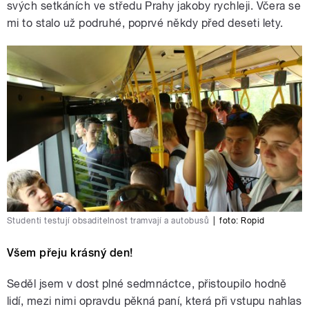
svých setkáních ve středu Prahy jakoby rychleji. Včera se
mi to stalo už podruhé, poprvé někdy před deseti lety.
Studenti testují obsaditelnost tramvají a autobusů
|
foto: Ropid
Všem přeju krásný den!
Seděl jsem v dost plné sedmnáctce, přistoupilo hodně
lidí, mezi nimi opravdu pěkná paní, která při vstupu nahlas