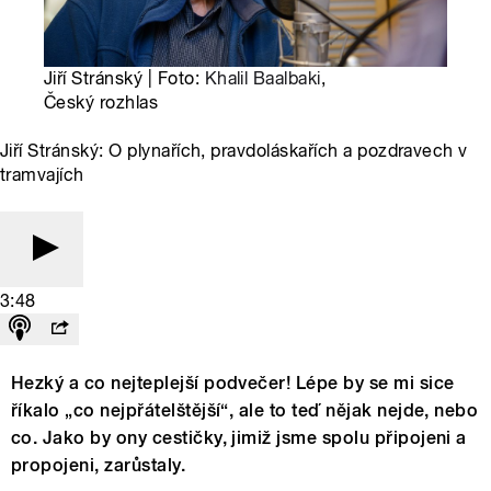
Jiří Stránský | Foto:
Khalil Baalbaki
,
Český rozhlas
Jiří Stránský: O plynařích, pravdoláskařích a pozdravech v
tramvajích
3:48
Hezký a co nejteplejší podvečer! Lépe by se mi sice
říkalo „co nejpřátelštější“, ale to teď nějak nejde, nebo
co. Jako by ony cestičky, jimiž jsme spolu připojeni a
propojeni, zarůstaly.