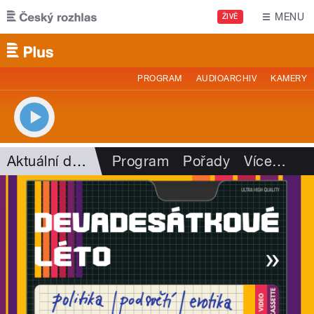
Přejít k hlavnímu obsahu
MENU
ŽIVĚ
PROGRAM
AUDIOARCHIV
KAMERY
Aktuální dění
Program
Pořady
Více
…