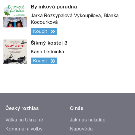
Bylinková poradna
Jarka Rozsypalová-Vykoupilová, Blanka
Kocourková
Koupit
Šikmý kostel 3
Karin Lednická
Koupit
Český rozhlas
O nás
Válka na Ukrajině
Jak nás naladíte
Komunální volby
Nápověda