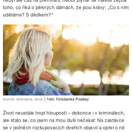
nebyl ale čas na přemítání, neboť plynař se hlasitě zeptal
toho, co říká o pěkných dámách, že jsou krávy: „Co s ním
uděláme? S dědkem?“
slunce, blondýna, žena
|
foto: Fotobanka Pixabay
Život neustále tropí hlouposti – dokonce i v kriminálech,
ale stalo se, co jsem na mou duši nečekal: Na zastávce
se v jedněch rozšupovacích dveřích objevil a opřel o ně