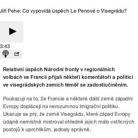
Jiří Pehe: Co vypovídá úspěch Le Penové o Visegrádu?
3:43
Relativní úspěch Národní fronty v regionálních
volbách ve Francii přijali někteří komentátoři a politici
ve visegrádských zemích téměř se zadostiučiněním.
Poukazují na to, že Francie a některé další země západní
Evropy doplácejí na nerozumnou imigrační politiku.
Ukazuje se prý, že země Visegrádu, které západ Evropy
údajně nemístně mistroval ohledně jejich málo vstřícných
postojů k uprchlíkům, jednaly správně.