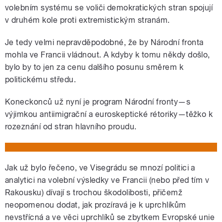
volebním systému se voliči demokratických stran spojují
v druhém kole proti extremistickým stranám.
Je tedy velmi nepravděpodobné, že by Národní fronta
mohla ve Francii vládnout. A kdyby k tomu někdy došlo,
bylo by to jen za cenu dalšího posunu směrem k
politickému středu.
Koneckonců už nyní je program Národní fronty—s
výjimkou antiimigrační a euroskeptické rétoriky—těžko k
rozeznání od stran hlavního proudu.
Jak už bylo řečeno, ve Visegrádu se mnozí politici a
analytici na volební výsledky ve Francii (nebo před tím v
Rakousku) dívají s trochou škodolibosti, přičemž
neopomenou dodat, jak prozíravá je k uprchlíkům
nevstřícná a ve věci uprchlíků se zbytkem Evropské unie