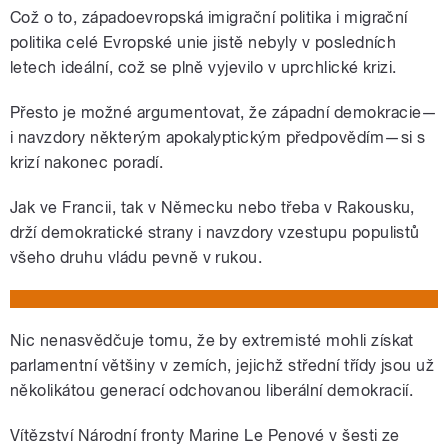
Což o to, západoevropská imigrační politika i migrační
politika celé Evropské unie jistě nebyly v posledních
letech ideální, což se plně vyjevilo v uprchlické krizi.
Přesto je možné argumentovat, že západní demokracie—
i navzdory některým apokalyptickým předpovědím—si s
krizí nakonec poradí.
Jak ve Francii, tak v Německu nebo třeba v Rakousku,
drží demokratické strany i navzdory vzestupu populistů
všeho druhu vládu pevně v rukou.
Nic nenasvědčuje tomu, že by extremisté mohli získat
parlamentní většiny v zemích, jejichž střední třídy jsou už
několikátou generací odchovanou liberální demokracií.
Vítězství Národní fronty Marine Le Penové v šesti ze