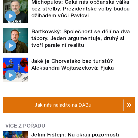
Michopulos: Čeká nás občanská válka
bez střelby. Prezidentské volby budou
džihádem vůči Pavlovi
Bartkovský: Společnost se dělí na dva
tábory. Jeden argumentuje, druhý si
tvoří paralelní realitu
Jaké je Chorvatsko bez turistů?
Aleksandra Wojtaszeková: Fjaka
Jak nás naladíte na DABu
VÍCE Z POŘADU
Jefim Fištejn: Na okraji pozornosti