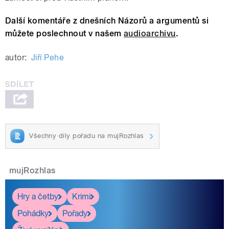
Další komentáře z dnešních Názorů a argumentů si
můžete poslechnout v našem
audioarchivu
.
autor:
Jiří Pehe
Všechny díly pořadu na mujRozhlas
mujRozhlas
Hry a četby
Krimi
Pohádky
Pořady