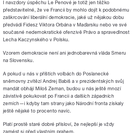
I navzdory úspěchu Le Penové je totiž jen těžko
představitelné, že ve Francii by mohlo dojít k podobnému
zaškrcování liberální demokracie, jaké už nějakou dobu
předvádí Fidesz Viktora Orbána v Maďarsku nebo ve své
současné nedemokratické ofenzivě Právo a spravedlnost
Lecha Kaczynského v Polsku.
Vzorem demokracie není ani jednobarevná vláda Smeru
na Slovensku.
A pokud u nás v příštích volbách do Poslanecké
sněmovny zvítězí Andrej Babiš a v prezidentských svůj
mandát obhájí Miloš Zeman, budou u nás ještě mnozí
závistivě pokukovat po Francii a dalších západních
zemích—i kdyby tam strany jako Národní fronta získaly
ještě nějaké to procento navíc.
Platí prostě staré dobré přísloví, že nejlepší je vždy
zamést si před vlastním prahem.