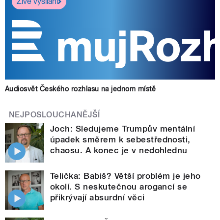
Živé vysílání
Audiosvět Českého rozhlasu na jednom místě
NEJPOSLOUCHANĚJŠÍ
Joch: Sledujeme Trumpův mentální
úpadek směrem k sebestřednosti,
chaosu. A konec je v nedohlednu
Telička: Babiš? Větší problém je jeho
okolí. S neskutečnou arogancí se
přikrývají absurdní věci