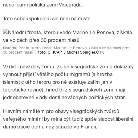
nesolidární politika zemí Visegrádu.
Toto sebeuspokojení ale není na místě.
Národní fronta, kterou vede Marine Le Penová, získala ve volbách přes
30 procent hlasů
|
foto: ČTK/AP
,
Michel Spingler
,
ČTK
Vždyť i navzdory tomu, že se visegrádské země dokázaly
vyhnout přijetí většího počtu migrantů (a hrozba
islamistického teroru pro ně existuje zatím jen v
teoretické rovině), hned tři z visegrádských zemí mají
jednobarevné vlády dosti nevábných politických stran.
Hlavním námětem pro obavy visegrádských tvůrců
veřejného mínění by měla být tudíž spíše slabost liberální
demokracie doma než situace ve Francii.