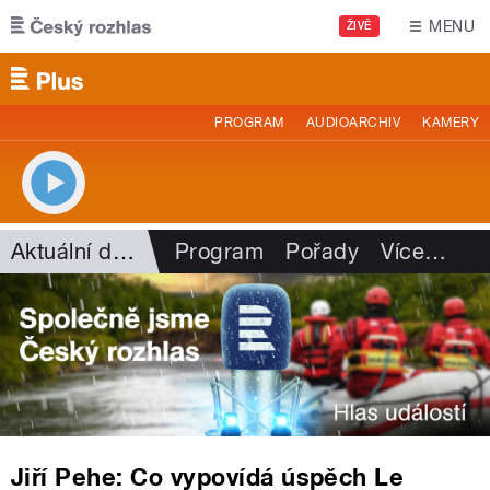
Přejít k hlavnímu obsahu
MENU
ŽIVĚ
PROGRAM
AUDIOARCHIV
KAMERY
Aktuální dění
Program
Pořady
Více
…
Jiří Pehe: Co vypovídá úspěch Le