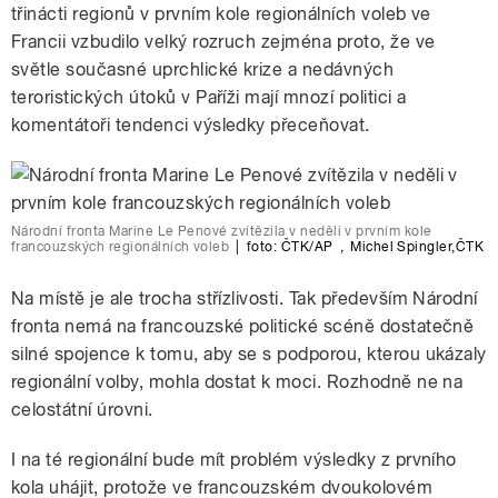
třinácti regionů v prvním kole regionálních voleb ve
Francii vzbudilo velký rozruch zejména proto, že ve
světle současné uprchlické krize a nedávných
teroristických útoků v Paříži mají mnozí politici a
komentátoři tendenci výsledky přeceňovat.
Národní fronta Marine Le Penové zvítězila v neděli v prvním kole
francouzských regionálních voleb
|
foto: ČTK/AP
,
Michel Spingler
,
ČTK
Na místě je ale trocha střízlivosti. Tak především Národní
fronta nemá na francouzské politické scéně dostatečně
silné spojence k tomu, aby se s podporou, kterou ukázaly
regionální volby, mohla dostat k moci. Rozhodně ne na
celostátní úrovni.
I na té regionální bude mít problém výsledky z prvního
kola uhájit, protože ve francouzském dvoukolovém