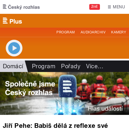
Přejít k hlavnímu obsahu
MENU
ŽIVĚ
PROGRAM
AUDIOARCHIV
KAMERY
Domácí
Program
Pořady
Více
…
Jiří Pehe: Babiš dělá z reflexe své