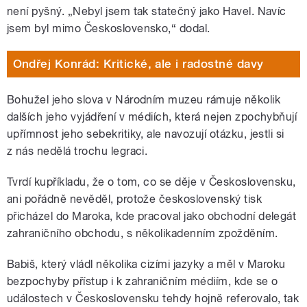
není pyšný. „Nebyl jsem tak statečný jako Havel. Navíc
jsem byl mimo Československo,“ dodal.
Ondřej Konrád: Kritické, ale i radostné davy
Bohužel jeho slova v Národním muzeu rámuje několik
dalších jeho vyjádření v médiích, která nejen zpochybňují
upřímnost jeho sebekritiky, ale navozují otázku, jestli si
z nás nedělá trochu legraci.
Tvrdí kupříkladu, že o tom, co se děje v Československu,
ani pořádně nevěděl, protože československý tisk
přicházel do Maroka, kde pracoval jako obchodní delegát
zahraničního obchodu, s několikadenním zpožděním.
Babiš, který vládl několika cizími jazyky a měl v Maroku
bezpochyby přístup i k zahraničním médiím, kde se o
událostech v Československu tehdy hojně referovalo, tak