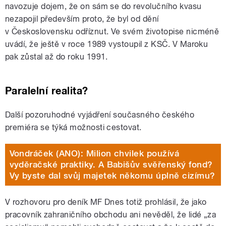
navozuje dojem, že on sám se do revolučního kvasu
nezapojil především proto, že byl od dění
v Československu odříznut. Ve svém životopise nicméně
uvádí, že ještě v roce 1989 vystoupil z KSČ. V Maroku
pak zůstal až do roku 1991.
Paralelní realita?
Další pozoruhodné vyjádření současného českého
premiéra se týká možnosti cestovat.
Vondráček (ANO): Milion chvilek používá
vyděračské praktiky. A Babišův svěřenský fond?
Vy byste dal svůj majetek někomu úplně cizímu?
V rozhovoru pro deník MF Dnes totiž prohlásil, že jako
pracovník zahraničního obchodu ani nevěděl, že lidé „za