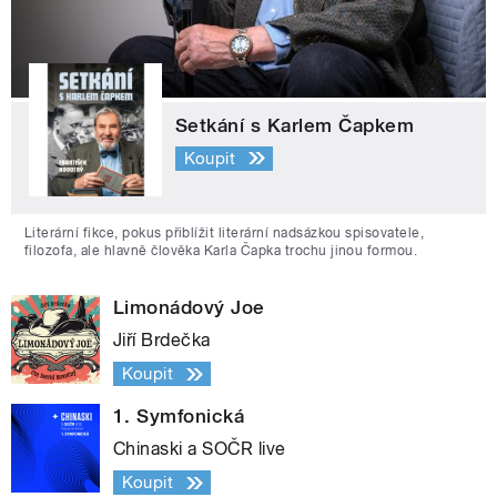
Setkání s Karlem Čapkem
Koupit
Literární fikce, pokus přiblížit literární nadsázkou spisovatele,
filozofa, ale hlavně člověka Karla Čapka trochu jinou formou.
Limonádový Joe
Jiří Brdečka
Koupit
1. Symfonická
Chinaski a SOČR live
Koupit