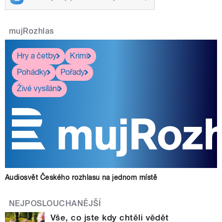
mujRozhlas
Hry a četby
Krimi
Pohádky
Pořady
Živé vysílání
Audiosvět Českého rozhlasu na jednom místě
NEJPOSLOUCHANĚJŠÍ
Vše, co jste kdy chtěli vědět