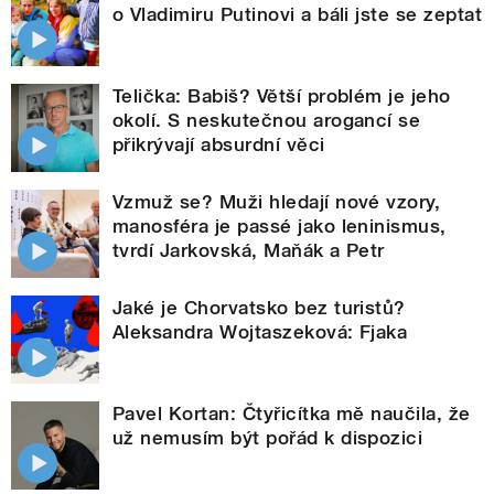
o Vladimiru Putinovi a báli jste se zeptat
Telička: Babiš? Větší problém je jeho
okolí. S neskutečnou arogancí se
přikrývají absurdní věci
Vzmuž se? Muži hledají nové vzory,
manosféra je passé jako leninismus,
tvrdí Jarkovská, Maňák a Petr
Jaké je Chorvatsko bez turistů?
Aleksandra Wojtaszeková: Fjaka
Pavel Kortan: Čtyřicítka mě naučila, že
už nemusím být pořád k dispozici