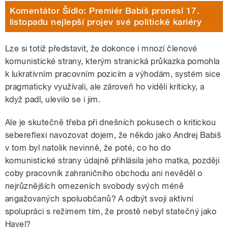
Komentátor Šídlo: Premiér Babiš pronesl 17.
listopadu nejlepší projev své politické kariéry
Lze si totiž představit, že dokonce i mnozí členové
komunistické strany, kterým stranická průkazka pomohla
k lukrativním pracovním pozicím a výhodám, systém sice
pragmaticky využívali, ale zároveň ho viděli kriticky, a
když padl, ulevilo se i jim.
Ale je skutečně třeba při dnešních pokusech o kritickou
sebereflexi navozovat dojem, že někdo jako Andrej Babiš
v tom byl natolik nevinně, že poté, co ho do
komunistické strany údajně přihlásila jeho matka, později
coby pracovník zahraničního obchodu ani nevěděl o
nejrůznějších omezeních svobody svých méně
angažovaných spoluobčanů? A odbýt svoji aktivní
spolupráci s režimem tím, že prostě nebyl statečný jako
Havel?