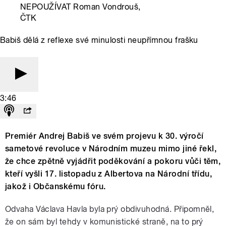
NEPOUŽÍVAT Roman Vondrouš,
ČTK
Babiš dělá z reflexe své minulosti neupřímnou frašku
3:46
Premiér Andrej Babiš ve svém projevu k 30. výročí
sametové revoluce v Národním muzeu mimo jiné řekl,
že chce zpětně vyjádřit poděkování a pokoru vůči těm,
kteří vyšli 17. listopadu z Albertova na Národní třídu,
jakož i Občanskému fóru.
Odvaha Václava Havla byla prý obdivuhodná. Připomněl,
že on sám byl tehdy v komunistické straně, na to prý