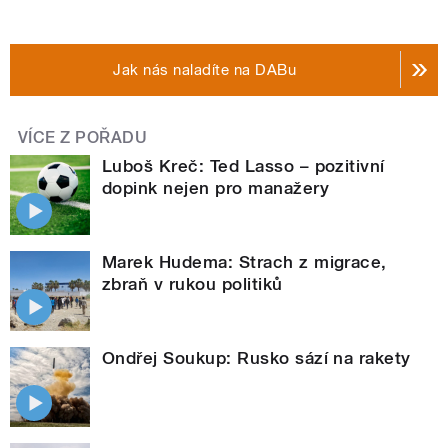
Jak nás naladíte na DABu
VÍCE Z POŘADU
Luboš Kreč: Ted Lasso – pozitivní
dopink nejen pro manažery
Marek Hudema: Strach z migrace,
zbraň v rukou politiků
Ondřej Soukup: Rusko sází na rakety