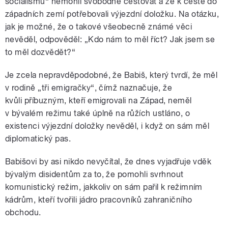
socialismu“ nemohli svobodně cestovat a že k cestě do
západních zemí potřebovali výjezdní doložku. Na otázku,
jak je možné, že o takové všeobecně známé věci
nevěděl, odpověděl: „Kdo nám to měl říct? Jak jsem se
to měl dozvědět?“
Je zcela nepravděpodobné, že Babiš, který tvrdí, že měl
v rodině „tři emigračky“, čímž naznačuje, že
kvůli příbuzným, kteří emigrovali na Západ, neměl
v bývalém režimu také úplně na růžích ustláno, o
existenci výjezdní doložky nevěděl, i když on sám měl
diplomatický pas.
Babišovi by asi nikdo nevyčítal, že dnes vyjadřuje vděk
bývalým disidentům za to, že pomohli svrhnout
komunistický režim, jakkoliv on sám pařil k režimním
kádrům, kteří tvořili jádro pracovníků zahraničního
obchodu.