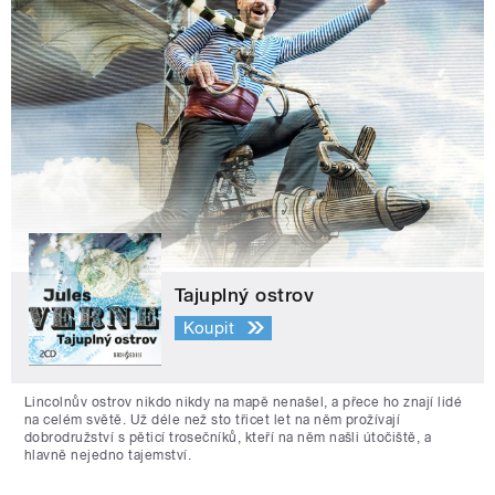
Tajuplný ostrov
Koupit
Lincolnův ostrov nikdo nikdy na mapě nenašel, a přece ho znají lidé
na celém světě. Už déle než sto třicet let na něm prožívají
dobrodružství s pěticí trosečníků, kteří na něm našli útočiště, a
hlavně nejedno tajemství.