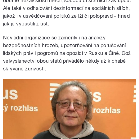
obraně nezávislosti médií, soudců či státních zástupců.
Ale také v odhalování dezinformací na sociálních sítích,
jakož i v usvědčování politiků ze lží či polopravd – hned
jak je vypustili z úst.
Nevládní organizace se zaměřily i na analýzy
bezpečnostních hrozeb, upozorňování na porušování
lidských práv i pogromů na opozici v Rusku a Číně. Což
velvyslanectví obou států přivádělo někdy až k chabě
skrývané zuřivosti.