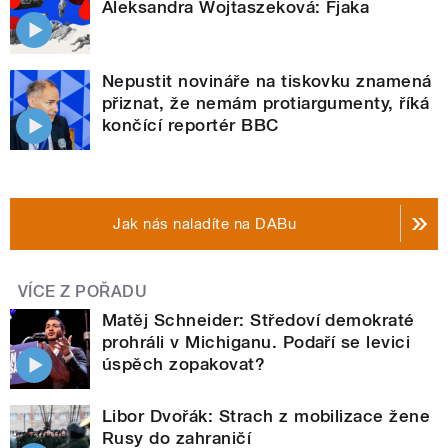
Aleksandra Wojtaszeková: Fjaka
Nepustit novináře na tiskovku znamená
přiznat, že nemám protiargumenty, říká
končící reportér BBC
Jak nás naladíte na DABu
VÍCE Z POŘADU
Matěj Schneider: Středoví demokraté
prohráli v Michiganu. Podaří se levici
úspěch zopakovat?
Libor Dvořák: Strach z mobilizace žene
Rusy do zahraničí