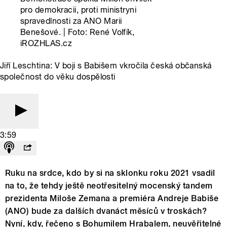
pro demokracii, proti ministryni
spravedlnosti za ANO Marii
Benešové. | Foto: René Volfík,
iROZHLAS.cz
Jiří Leschtina: V boji s Babišem vkročila česká občanská
společnost do věku dospělosti
3:59
Ruku na srdce, kdo by si na sklonku roku 2021 vsadil
na to, že tehdy ještě neotřesitelný mocenský tandem
prezidenta Miloše Zemana a premiéra Andreje Babiše
(ANO) bude za dalších dvanáct měsíců v troskách?
Nyní, kdy, řečeno s Bohumilem Hrabalem, neuvěřitelné