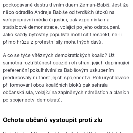
podkopávané destruktivním duem Zeman-Babiš. Jestliže
něco odradilo Andreje Babiše od tvrdších útoků na
veřejnoprávní média či justici, pak vzpomínka na
statisícové demonstrace, volající po jeho odstoupení.
Jako každý bytostný populista mohl cítit respekt, ne-li
přímo hrůzu z protestní síly mohutných davů.
A co se týče vítězných demokratických koalic? Už
samotná roztříštěnost opozičních stran, jejich deprimující
preferenční pokulhávání za Babišovým uskupením
předurčovaly nutnost jejich spojenectví. Roli urychlovače
při formování obou koaličních bloků pak sehrála
občanská síla, volající na zaplněných náměstích a pláních
po spojenectví demokratů.
Ochota občanů vystoupit proti zlu