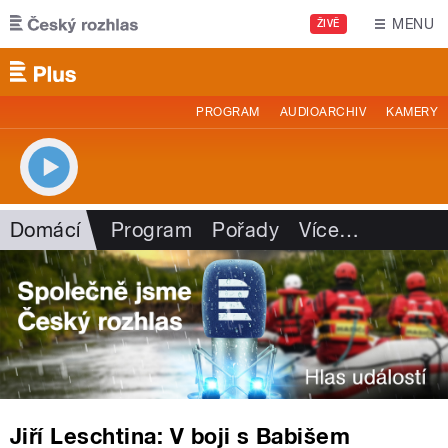
Přejít k hlavnímu obsahu
MENU
ŽIVĚ
PROGRAM
AUDIOARCHIV
KAMERY
Domácí
Program
Pořady
Více
…
Jiří Leschtina: V boji s Babišem