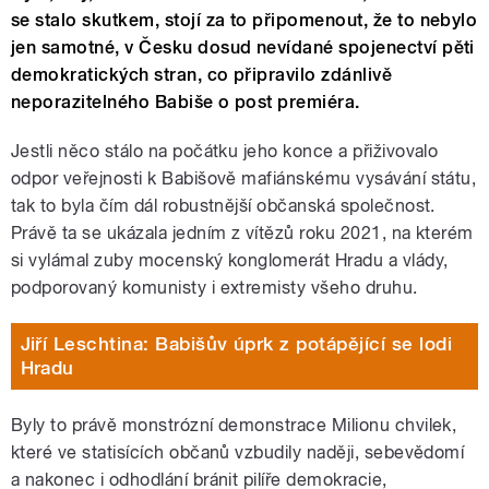
se stalo skutkem, stojí za to připomenout, že to nebylo
jen samotné, v Česku dosud nevídané spojenectví pěti
demokratických stran, co připravilo zdánlivě
neporazitelného Babiše o post premiéra.
Jestli něco stálo na počátku jeho konce a přiživovalo
odpor veřejnosti k Babišově mafiánskému vysávání státu,
tak to byla čím dál robustnější občanská společnost.
Právě ta se ukázala jedním z vítězů roku 2021, na kterém
si vylámal zuby mocenský konglomerát Hradu a vlády,
podporovaný komunisty i extremisty všeho druhu.
Jiří Leschtina: Babišův úprk z potápějící se lodi
Hradu
Byly to právě monstrózní demonstrace Milionu chvilek,
které ve statisících občanů vzbudily naději, sebevědomí
a nakonec i odhodlání bránit pilíře demokracie,