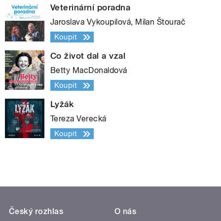
Veterinární poradna
Jaroslava Vykoupilová, Milan Štourač
Koupit
Co život dal a vzal
Betty MacDonaldová
Koupit
Lyžák
Tereza Verecká
Koupit
Český rozhlas
O nás