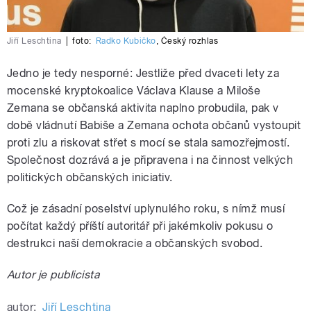
Jiří Leschtina
|
foto:
Radko Kubičko
,
Český rozhlas
Jedno je tedy nesporné: Jestliže před dvaceti lety za
mocenské kryptokoalice Václava Klause a Miloše
Zemana se občanská aktivita naplno probudila, pak v
době vládnutí Babiše a Zemana ochota občanů vystoupit
proti zlu a riskovat střet s mocí se stala samozřejmostí.
Společnost dozrává a je připravena i na činnost velkých
politických občanských iniciativ.
Což je zásadní poselství uplynulého roku, s nímž musí
počítat každý příští autoritář při jakémkoliv pokusu o
destrukci naší demokracie a občanských svobod.
Autor je publicista
autor:
Jiří Leschtina