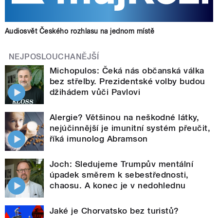
Audiosvět Českého rozhlasu na jednom místě
NEJPOSLOUCHANĚJŠÍ
Michopulos: Čeká nás občanská válka
bez střelby. Prezidentské volby budou
džihádem vůči Pavlovi
Alergie? Většinou na neškodné látky,
nejúčinnější je imunitní systém přeučit,
říká imunolog Abramson
Joch: Sledujeme Trumpův mentální
úpadek směrem k sebestřednosti,
chaosu. A konec je v nedohlednu
Jaké je Chorvatsko bez turistů?