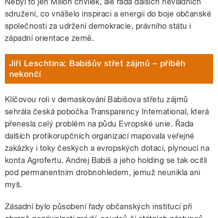
Nebyl to jen Milion chvilek, ale řada dalších nevládních
sdružení, co vnášelo inspiraci a energii do boje občanské
společnosti za udržení demokracie, právního státu i
západní orientace země.
Jiří Leschtina: Babišův střet zájmů – příběh
nekončí
Klíčovou roli v demaskování Babišova střetu zájmů
sehrála česká pobočka Transparency International, která
přenesla celý problém na půdu Evropské unie. Řada
dalších protikorupčních organizací mapovala veřejné
zakázky i toky českých a evropských dotací, plynoucí na
konta Agrofertu. Andrej Babiš a jeho holding se tak ocitli
pod permanentním drobnohledem, jemuž neunikla ani
myš.
Zásadní bylo působení řady občanských institucí při