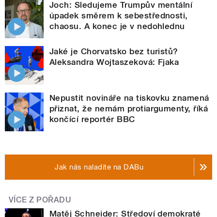
Joch: Sledujeme Trumpův mentální
úpadek směrem k sebestřednosti,
chaosu. A konec je v nedohlednu
Jaké je Chorvatsko bez turistů?
Aleksandra Wojtaszeková: Fjaka
Nepustit novináře na tiskovku znamená
přiznat, že nemám protiargumenty, říká
končící reportér BBC
Jak nás naladíte na DABu
VÍCE Z POŘADU
Matěj Schneider: Středoví demokraté