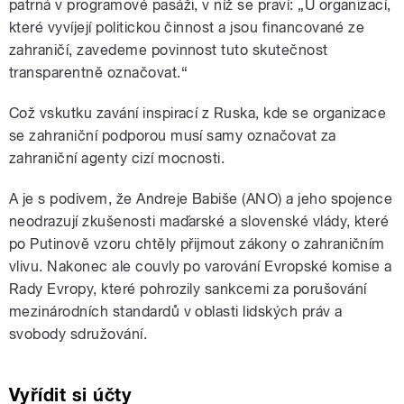
patrná v programové pasáži, v níž se praví: „U organizací,
které vyvíjejí politickou činnost a jsou financované ze
zahraničí, zavedeme povinnost tuto skutečnost
transparentně označovat.“
Což vskutku zavání inspirací z Ruska, kde se organizace
se zahraniční podporou musí samy označovat za
zahraniční agenty cizí mocnosti.
A je s podivem, že Andreje Babiše (ANO) a jeho spojence
neodrazují zkušenosti maďarské a slovenské vlády, které
po Putinově vzoru chtěly přijmout zákony o zahraničním
vlivu. Nakonec ale couvly po varování Evropské komise a
Rady Evropy, které pohrozily sankcemi za porušování
mezinárodních standardů v oblasti lidských práv a
svobody sdružování.
Vyřídit si účty