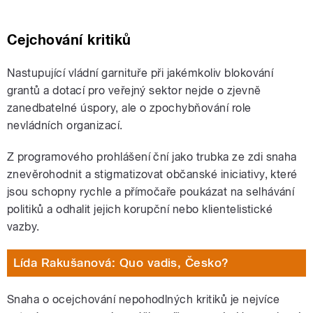
Cejchování kritiků
Nastupující vládní garnituře při jakémkoliv blokování
grantů a dotací pro veřejný sektor nejde o zjevně
zanedbatelné úspory, ale o zpochybňování role
nevládních organizací.
Z programového prohlášení ční jako trubka ze zdi snaha
znevěrohodnit a stigmatizovat občanské iniciativy, které
jsou schopny rychle a přímočaře poukázat na selhávání
politiků a odhalit jejich korupční nebo klientelistické
vazby.
Lída Rakušanová: Quo vadis, Česko?
Snaha o ocejchování nepohodlných kritiků je nejvíce