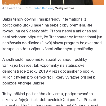
Jiří Leschtina
|
foto:
Radko Kubičko
,
Český rozhlas
Babiš tehdy obvinil Transparency International z
politického útoku nejen na sebe coby premiéra, ale
rovnou na celý český stát. Přitom nebyl a ani dnes asi
není schopen připustit, že Transparency International jen
naplňovala do důsledků svůj hlavní program bojovat proti
korupci a střetu zájmu všemi zákonnými prostředky.
A jestli ještě něco může strašit ve snech politiky
vznikající koalice, tak vzpomínky na statisícové
demonstrace z roku 2019 v režii občanského spolku
Milion chvilek pro demokracii, který výrazně přispěl k
porážce Andreje Babiše.
To byl příklad politického aktivismu, podporovaného
nikoliv veřejnými, ale dobrovolnickými penězi. Přesně
takového, který i v budoucnu může být účinnou zbraní