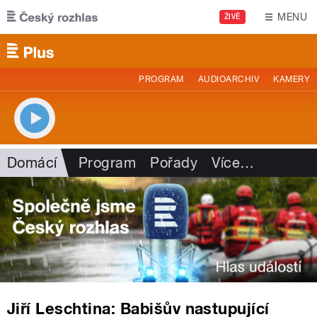
Přejít k hlavnímu obsahu
MENU
ŽIVĚ
PROGRAM
AUDIOARCHIV
KAMERY
Domácí
Program
Pořady
Více
…
Jiří Leschtina: Babišův nastupující