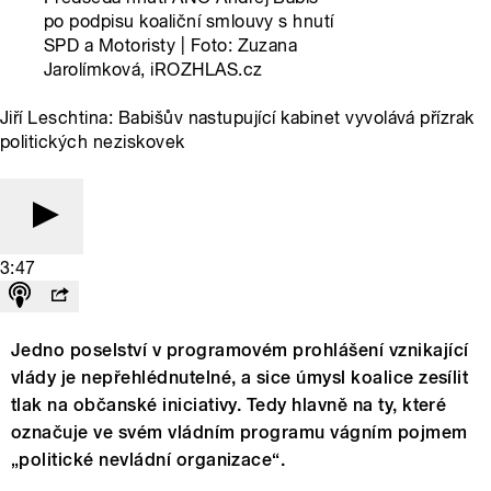
po podpisu koaliční smlouvy s hnutí
SPD a Motoristy | Foto: Zuzana
Jarolímková, iROZHLAS.cz
Jiří Leschtina: Babišův nastupující kabinet vyvolává přízrak
politických neziskovek
3:47
Jedno poselství v programovém prohlášení vznikající
vlády je nepřehlédnutelné, a sice úmysl koalice zesílit
tlak na občanské iniciativy. Tedy hlavně na ty, které
označuje ve svém vládním programu vágním pojmem
„politické nevládní organizace“.