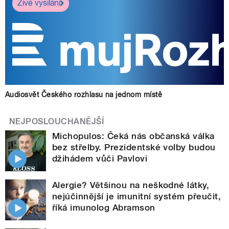
Živé vysílání
Audiosvět Českého rozhlasu na jednom místě
NEJPOSLOUCHANĚJŠÍ
Michopulos: Čeká nás občanská válka
bez střelby. Prezidentské volby budou
džihádem vůči Pavlovi
Alergie? Většinou na neškodné látky,
nejúčinnější je imunitní systém přeučit,
říká imunolog Abramson