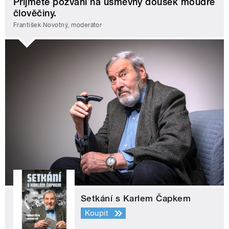
Přijměte pozvání na úsměvný doušek moudré
člověčiny.
František Novotný, moderátor
Setkání s Karlem Čapkem
Koupit