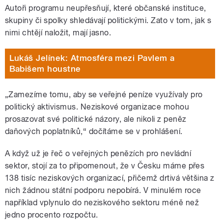
Autoři programu neupřesňují, které občanské instituce,
skupiny či spolky shledávají politickými. Zato v tom, jak s
nimi chtějí naložit, mají jasno.
Lukáš Jelínek: Atmosféra mezi Pavlem a
Babišem houstne
„Zamezíme tomu, aby se veřejné peníze využívaly pro
politický aktivismus. Neziskové organizace mohou
prosazovat své politické názory, ale nikoli z peněz
daňových poplatníků,“ dočítáme se v prohlášení.
A když už je řeč o veřejných penězích pro nevládní
sektor, stojí za to připomenout, že v Česku máme přes
138 tisíc neziskových organizací, přičemž drtivá většina z
nich žádnou státní podporu nepobírá. V minulém roce
například vplynulo do neziskového sektoru méně než
jedno procento rozpočtu.