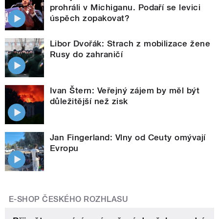
prohráli v Michiganu. Podaří se levici
úspěch zopakovat?
Libor Dvořák: Strach z mobilizace žene
Rusy do zahraničí
Ivan Štern: Veřejný zájem by měl být
důležitější než zisk
Jan Fingerland: Vlny od Ceuty omývají
Evropu
E-SHOP ČESKÉHO ROZHLASU