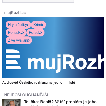
mujRozhlas
Hry a četby
Krimi
Pohádky
Pořady
Živé vysílání
Audiosvět Českého rozhlasu na jednom místě
NEJPOSLOUCHANĚJŠÍ
Telička: Babiš? Větší problém je jeho