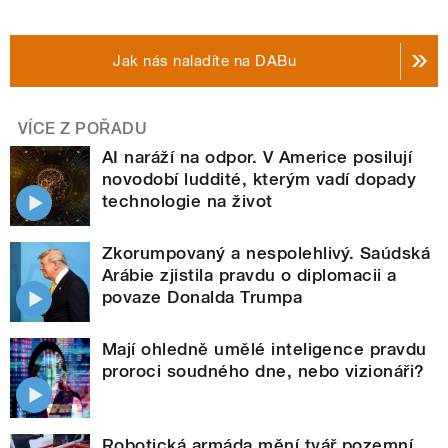
Jak nás naladíte na DABu
VÍCE Z POŘADU
AI naráží na odpor. V Americe posilují
novodobí luddité, kterým vadí dopady
technologie na život
Zkorumpovaný a nespolehlivý. Saúdská
Arábie zjistila pravdu o diplomacii a
povaze Donalda Trumpa
Mají ohledně umělé inteligence pravdu
proroci soudného dne, nebo vizionáři?
Robotická armáda mění tvář pozemní