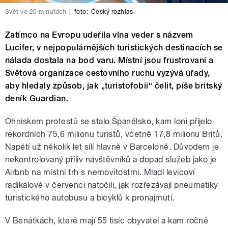
Svět ve 20 minutách
|
foto:
Český rozhlas
Zatímco na Evropu udeřila vlna veder s názvem
Lucifer, v nejpopulárnějších turistických destinacích se
nálada dostala na bod varu. Místní jsou frustrovaní a
Světová organizace cestovního ruchu vyzývá úřady,
aby hledaly způsob, jak „turistofobii“ čelit, píše britský
deník Guardian.
Ohniskem protestů se stalo Španělsko, kam loni přijelo
rekordních 75,6 milionu turistů, včetně 17,8 milionu Britů.
Napětí už několik let sílí hlavně v Barceloně. Důvodem je
nekontrolovaný příliv návštěvníků a dopad služeb jako je
Airbnb na místní trh s nemovitostmi. Mladí levicoví
radikálové v červenci natočili, jak rozřezávají pneumatiky
turistického autobusu a bicyklů k pronajmutí.
V Benátkách, které mají 55 tisíc obyvatel a kam ročně