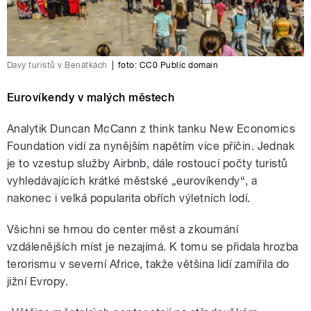
Davy turistů v Benátkách
|
foto: CC0 Public domain
Eurovíkendy v malých městech
Analytik Duncan McCann z think tanku New Economics
Foundation vidí za nynějším napětím více příčin. Jednak
je to vzestup služby Airbnb, dále rostoucí počty turistů
vyhledávajících krátké městské „eurovíkendy“, a
nakonec i velká popularita obřích výletních lodí.
Všichni se hrnou do center měst a zkoumání
vzdálenějších míst je nezajímá. K tomu se přidala hrozba
terorismu v severní Africe, takže většina lidí zamířila do
jižní Evropy.