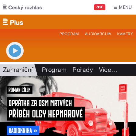
Přejít k hlavnímu obsahu
MENU
ŽIVĚ
PROGRAM
AUDIOARCHIV
KAMERY
Zahraniční
Program
Pořady
Více
…