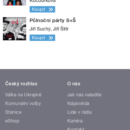
Kocourková
Koupit
Půlnoční párty S+Š
Jiří Suchý, Jiří Šlitr
Koupit
Český rozhlas
O nás
Válka na Ukrajině
Jak nás naladíte
Komunální volby
Nápověda
Stanice
Lidé v rádiu
eShop
Kariéra
Kontakt