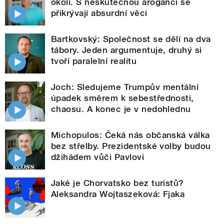
okolí. S neskutečnou arogancí se
přikrývají absurdní věci
Bartkovský: Společnost se dělí na dva
tábory. Jeden argumentuje, druhý si
tvoří paralelní realitu
Joch: Sledujeme Trumpův mentální
úpadek směrem k sebestřednosti,
chaosu. A konec je v nedohlednu
Michopulos: Čeká nás občanská válka
bez střelby. Prezidentské volby budou
džihádem vůči Pavlovi
Jaké je Chorvatsko bez turistů?
Aleksandra Wojtaszeková: Fjaka