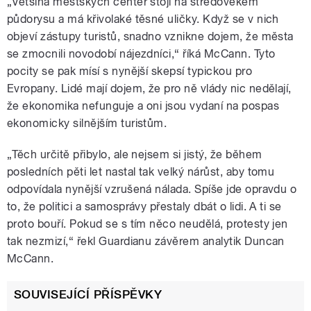
„Většina městských center stojí na středověkém
půdorysu a má křivolaké těsné uličky. Když se v nich
objeví zástupy turistů, snadno vznikne dojem, že města
se zmocnili novodobí nájezdníci,“ říká McCann. Tyto
pocity se pak mísí s nynější skepsí typickou pro
Evropany. Lidé mají dojem, že pro ně vlády nic nedělají,
že ekonomika nefunguje a oni jsou vydaní na pospas
ekonomicky silnějším turistům.
„Těch určitě přibylo, ale nejsem si jistý, že během
posledních pěti let nastal tak velký nárůst, aby tomu
odpovídala nynější vzrušená nálada. Spíše jde opravdu o
to, že politici a samosprávy přestaly dbát o lidi. A ti se
proto bouří. Pokud se s tím něco neudělá, protesty jen
tak nezmizí,“ řekl Guardianu závěrem analytik Duncan
McCann.
SOUVISEJÍCÍ PŘÍSPĚVKY