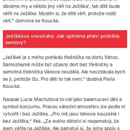
dáváme my a někdo jiný věří na Ježíška‘, tak dítě bude
věřit na Ježíška. Myslím si, že dítě věří, protože rodič
věří,“ domnívá se Koucká.
Ježíškova vnoučata: Jak splněná přání potěšila
seniory?
„Ježíšek je z mého pohledu třešnička na dortu Vánoc.
Samozřejmě může být úžasný dort bez třešničky a
samotná třešnička Vánoce neudělá. Ale nevzdávala bych
se jí, protože lžu. Pro děti to tak není,“ dodává Pavla
Koucká.
Naopak Lucie Machutová to vidí jako balamucení dětí a
symbol konzumu. Pravou vánoční atmosféru lze podle ní
vytvořit i bez Ježíška. „Pro mě jsou Vánoce kouzelné i
bez Ježíška,“ říká. „Ze svého dětství si nepamatuji, že
jsem věřila na Ježíška. Ale pamatuji si, že jsme spolu s