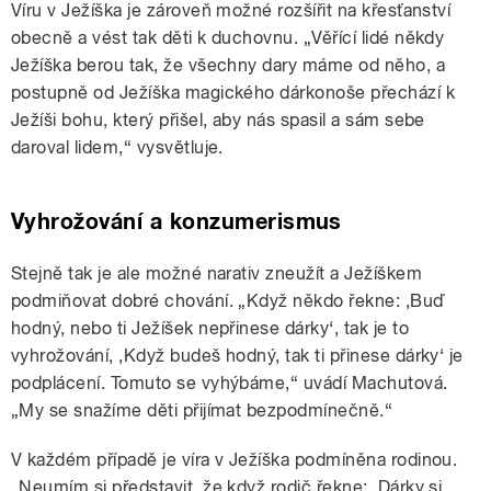
Víru v Ježíška je zároveň možné rozšířit na křesťanství
obecně a vést tak děti k duchovnu. „Věřící lidé někdy
Ježíška berou tak, že všechny dary máme od něho, a
postupně od Ježíška magického dárkonoše přechází k
Ježíši bohu, který přišel, aby nás spasil a sám sebe
daroval lidem,“ vysvětluje.
Vyhrožování a konzumerismus
Stejně tak je ale možné narativ zneužít a Ježíškem
podmiňovat dobré chování. „Když někdo řekne: ‚Buď
hodný, nebo ti Ježíšek nepřinese dárky‘, tak je to
vyhrožování, ‚Když budeš hodný, tak ti přinese dárky‘ je
podplácení. Tomuto se vyhýbáme,“ uvádí Machutová.
„My se snažíme děti přijímat bezpodmínečně.“
V každém případě je víra v Ježíška podmíněna rodinou.
„Neumím si představit, že když rodič řekne: ‚Dárky si