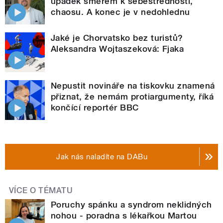
úpadek směrem k sebestřednosti,
chaosu. A konec je v nedohlednu
Jaké je Chorvatsko bez turistů?
Aleksandra Wojtaszeková: Fjaka
Nepustit novináře na tiskovku znamená
přiznat, že nemám protiargumenty, říká
končící reportér BBC
Jak nás naladíte na DABu
VÍCE O TÉMATU
Poruchy spánku a syndrom neklidných
nohou - poradna s lékařkou Martou