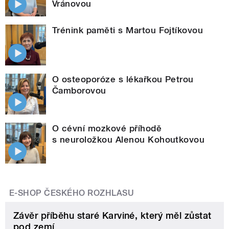
Vránovou
Trénink paměti s Martou Fojtíkovou
O osteoporóze s lékařkou Petrou
Čamborovou
O cévní mozkové příhodě
s neuroložkou Alenou Kohoutkovou
E-SHOP ČESKÉHO ROZHLASU
Závěr příběhu staré Karviné, který měl zůstat
pod zemí