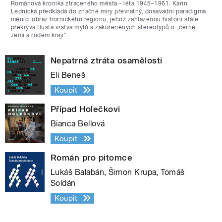
Románová kronika ztraceného města - léta 1945–1961. Karin
Lednická předkládá do značné míry převratný, dosavadní paradigma
měnící obraz hornického regionu, jehož zahlazenou historii stále
překrývá tlustá vrstva mýtů a zakořeněných stereotypů o „černé
zemi a rudém kraji“.
Nepatrná ztráta osamělosti
Eli Beneš
Koupit
Případ Holečkovi
Bianca Bellová
Koupit
Román pro pitomce
Lukáš Balabán, Šimon Krupa, Tomáš
Soldán
Koupit