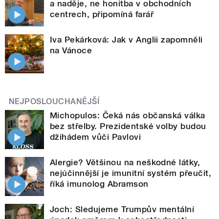
a naděje, ne honitba v obchodních
centrech, připomíná farář
Iva Pekárková: Jak v Anglii zapomněli
na Vánoce
NEJPOSLOUCHANĚJŠÍ
Michopulos: Čeká nás občanská válka
bez střelby. Prezidentské volby budou
džihádem vůči Pavlovi
Alergie? Většinou na neškodné látky,
nejúčinnější je imunitní systém přeučit,
říká imunolog Abramson
Joch: Sledujeme Trumpův mentální