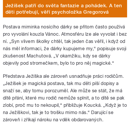
Ježíšek patří do světa fantazie a pohádek. A ten
děti potřebují, věří psycholožka Gregorová
Postava miminka nosícího dárky se přitom často používá
pro vyvolání kouzla Vánoc. Atmosféru lze ale vyvolat i bez
ní. „Syn vlivem školky chtěl, tak jeden čas věřil, i když od
nás měl informaci, že dárky kupujeme my,“ popisuje svoji
zkušenost Machutová. „V okamžiku, kdy se dárky
objevily pod stromečkem, bylo to pro něj magické.“
Představa Ježíška ale zároveň usnadňuje práci rodičům.
„Ježíšek je magická postava, tak mu děti píší dopisy a
snaží se, aby tomu porozuměl. Ale může se stát, že má
dítě přání, které mu rodič nemůže splnit, a to dítě se pak
zlobí, proč mu to nekoupil,“ přibližuje Koucká. „Když je to
na Ježíškovi, tak je to trošku mimo nás.“ Darující se
zároveň i zříkají nároku na vděk obdarovaných.