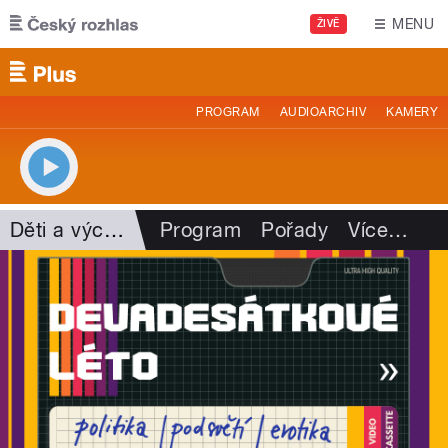
Přejít k hlavnímu obsahu
MENU
ŽIVĚ
PROGRAM
AUDIOARCHIV
KAMERY
Děti a výchova
Program
Pořady
Více
…