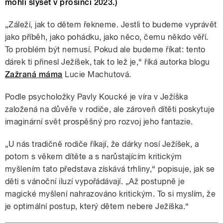
mohli slyšet v prosinci 2023.)
„Záleží, jak to dětem řekneme. Jestli to budeme vyprávět
jako příběh, jako pohádku, jako něco, čemu někdo věří.
To problém
být
nemusí. Pokud ale budeme říkat: tento
dárek ti přinesl Ježíšek, tak to lež je,“ říká autorka blogu
Zažraná máma
Lucie Machutová.
Podle psycholožky Pavly Koucké je víra v Ježíška
založená na důvěře v rodiče, ale zároveň dítěti poskytuje
imaginární svět prospěšný pro rozvoj jeho fantazie.
„U nás tradičně rodiče říkají, že dárky nosí Ježíšek, a
potom s věkem dítěte a s narůstajícím kritickým
myšlením tato představa získává trhliny,“ popisuje, jak se
děti s vánoční iluzí vypořádávají. „Až postupně je
magické myšlení nahrazováno kritickým. To si myslím, že
je optimální postup, který dětem nebere Ježíška.“