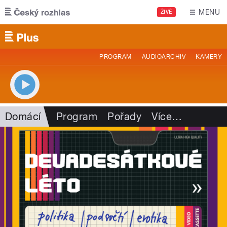
Přejít k hlavnímu obsahu
MENU
ŽIVĚ
PROGRAM
AUDIOARCHIV
KAMERY
Domácí
Program
Pořady
Více
…