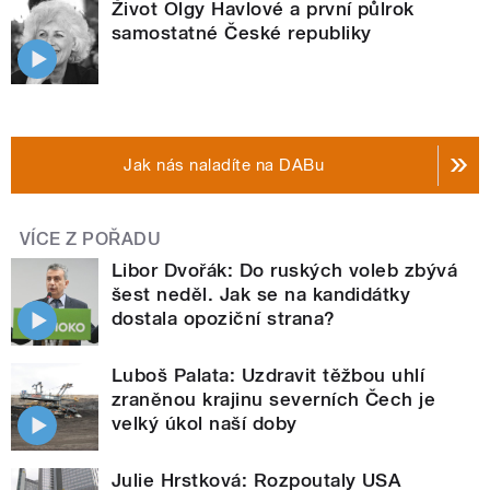
Život Olgy Havlové a první půlrok
samostatné České republiky
Jak nás naladíte na DABu
VÍCE Z POŘADU
Libor Dvořák: Do ruských voleb zbývá
šest neděl. Jak se na kandidátky
dostala opoziční strana?
Luboš Palata: Uzdravit těžbou uhlí
zraněnou krajinu severních Čech je
velký úkol naší doby
Julie Hrstková: Rozpoutaly USA