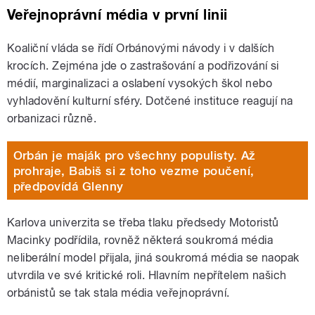
Veřejnoprávní média v první linii
Koaliční vláda se řídí Orbánovými návody i v dalších
krocích. Zejména jde o zastrašování a podřizování si
médií, marginalizaci a oslabení vysokých škol nebo
vyhladovění kulturní sféry. Dotčené instituce reagují na
orbanizaci různě.
Orbán je maják pro všechny populisty. Až
prohraje, Babiš si z toho vezme poučení,
předpovídá Glenny
Karlova univerzita se třeba tlaku předsedy Motoristů
Macinky podřídila, rovněž některá soukromá média
neliberální model přijala, jiná soukromá média se naopak
utvrdila ve své kritické roli. Hlavním nepřítelem našich
orbánistů se tak stala média veřejnoprávní.