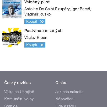
Válečný pilot
Antoine De Saint Exupéry, Igor Bareš,
Vladimír Rusko
Koupit
Pastvina zmizelých
Václav Erben
Koupit
Český rozhlas
O nás
Válka na Ukrajině
Jak nás naladíte
Komunální volby
Nápověda
Stanice
Lidé v rádiu