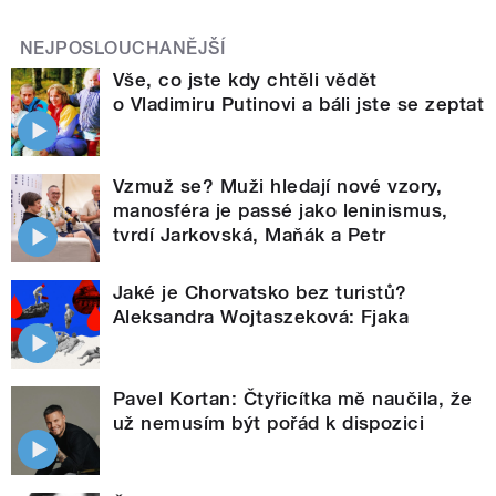
NEJPOSLOUCHANĚJŠÍ
Vše, co jste kdy chtěli vědět
o Vladimiru Putinovi a báli jste se zeptat
Vzmuž se? Muži hledají nové vzory,
manosféra je passé jako leninismus,
tvrdí Jarkovská, Maňák a Petr
Jaké je Chorvatsko bez turistů?
Aleksandra Wojtaszeková: Fjaka
Pavel Kortan: Čtyřicítka mě naučila, že
už nemusím být pořád k dispozici