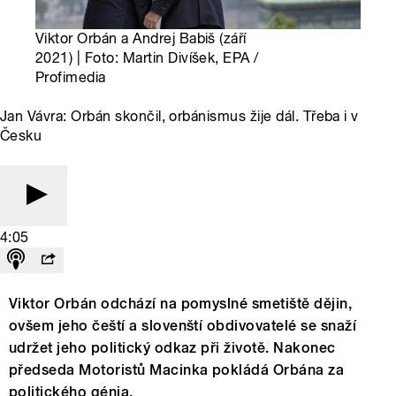
Viktor Orbán a Andrej Babiš (září
2021) | Foto: Martin Divíšek, EPA /
Profimedia
Jan Vávra: Orbán skončil, orbánismus žije dál. Třeba i v
Česku
4:05
Viktor Orbán odchází na pomyslné smetiště dějin,
ovšem jeho čeští a slovenští obdivovatelé se snaží
udržet jeho politický odkaz při životě. Nakonec
předseda Motoristů Macinka pokládá Orbána za
politického génia.