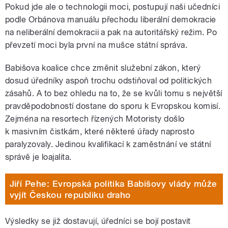
Pokud jde ale o technologii moci, postupují naši učedníci
podle Orbánova manuálu přechodu liberální demokracie
na neliberální demokracii a pak na autoritářský režim. Po
převzetí moci byla první na mušce státní správa.
Babišova koalice chce změnit služební zákon, který
dosud úředníky aspoň trochu odstiňoval od politických
zásahů. A to bez ohledu na to, že se kvůli tomu s největší
pravděpodobností dostane do sporu k Evropskou komisí.
Zejména na resortech řízených Motoristy došlo
k masivním čistkám, které některé úřady naprosto
paralyzovaly. Jedinou kvalifikací k zaměstnání ve státní
správě je loajalita.
Jiří Pehe: Evropská politika Babišovy vlády může
vyjít Českou republiku draho
Výsledky se již dostavují, úředníci se bojí postavit