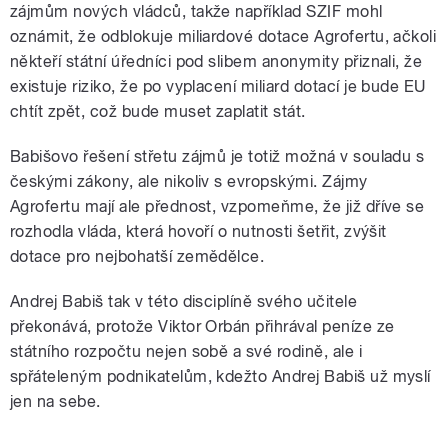
zájmům nových vládců, takže například SZIF mohl
oznámit, že odblokuje miliardové dotace Agrofertu, ačkoli
někteří státní úředníci pod slibem anonymity přiznali, že
existuje riziko, že po vyplacení miliard dotací je bude EU
chtít zpět, což bude muset zaplatit stát.
Babišovo řešení střetu zájmů je totiž možná v souladu s
českými zákony, ale nikoliv s evropskými. Zájmy
Agrofertu mají ale přednost, vzpomeňme, že již dříve se
rozhodla vláda, která hovoří o nutnosti šetřit, zvýšit
dotace pro nejbohatší zemědělce.
Andrej Babiš tak v této disciplíně svého učitele
překonává, protože Viktor Orbán přihrával peníze ze
státního rozpočtu nejen sobě a své rodině, ale i
spřáteleným podnikatelům, kdežto Andrej Babiš už myslí
jen na sebe.