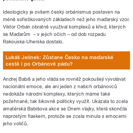
Ideologicky je ovšem český orbánismus postaven na
méně sofistikovaných základech než jeho maďarský vzor.
Viktor Orbán obratně využíval komplexů a křivd, kterých
se Maďarům
–
v jejich očích
–
od dob rozpadu
Rakouska-Uherska dostalo.
Lukáš Jelínek: Zůstane Česko na maďarské
cestě i po Orbánově pádu?
Andrej Babiš a jeho vláda se rovněž pokoušejí vyvolávat
nacionální emoce, ale ani jeden z našich orbánovců
nedokáže národní komplexy, kterých máme také
požehnaně, tak šikovně politicky využít. Ukázala to zcela
amatérská Babišova akce se Dnem vlajky, která skončila
naprostým fiaskem, protože se zcela minula s emocemi
jeho voličů.