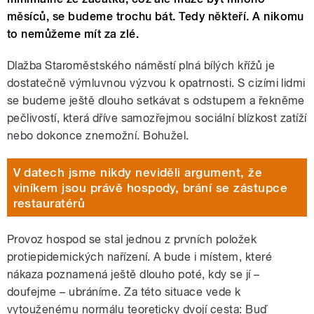
měsíců, se budeme trochu bát. Tedy někteří. A nikomu
to nemůžeme mít za zlé.
Dlažba Staroměstského náměstí plná bílých křížů je
dostatečně výmluvnou výzvou k opatrnosti. S cizími lidmi
se budeme ještě dlouho setkávat s odstupem a řekněme
pečlivostí, která dříve samozřejmou sociální blízkost zatíží
nebo dokonce znemožní. Bohužel.
V datech jsme nikdy neviděli argument, že
viníkem jsou právě hospody, brání se zástupce
restauratérů
Provoz hospod se stal jednou z prvních položek
protiepidemických nařízení. A bude i místem, které
nákaza poznamená ještě dlouho poté, kdy se jí –
doufejme – ubráníme. Za této situace vede k
vytouženému normálu teoreticky dvojí cesta: Buď