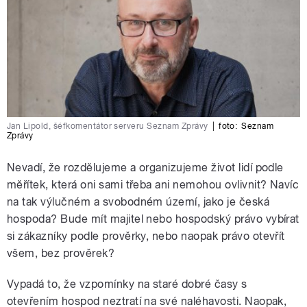
Jan Lipold, šéfkomentátor serveru Seznam Zprávy
|
foto:
Seznam
Zprávy
Nevadí, že rozdělujeme a organizujeme život lidí podle
měřítek, která oni sami třeba ani nemohou ovlivnit? Navíc
na tak výlučném a svobodném území, jako je česká
hospoda? Bude mít majitel nebo hospodský právo vybírat
si zákazníky podle prověrky, nebo naopak právo otevřít
všem, bez prověrek?
Vypadá to, že vzpomínky na staré dobré časy s
otevřením hospod neztratí na své naléhavosti. Naopak,