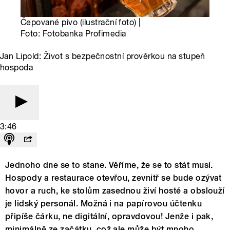
Čepované pivo (ilustrační foto) |
Foto: Fotobanka Profimedia
Jan Lipold: Život s bezpečnostní prověrkou na stupeň
hospoda
3:46
Jednoho dne se to stane. Věříme, že se to stát musí.
Hospody a restaurace otevřou, zevnitř se bude ozývat
hovor a ruch, ke stolům zasednou živí hosté a obslouží
je lidský personál. Možná i na papírovou účtenku
připíše čárku, ne digitální, opravdovou! Jenže i pak,
minimálně ze začátku, což ale může být mnoho