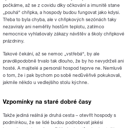
počkáme, až se z covidu díky očkování a imunitě stane
„pouhá“ chřipka, a hospody budou fungovat jako kdysi.
Třeba to byla chyba, ale v chřipkových sezónách taky
nezavíraly ani neměřily hostům teplotu, zatímco
nemocnice vyhlašovaly zákazy návštěv a školy chřipkové
prázdniny.
Takové čekání, až se nemoc „vstřebá“, by ale
pravděpodobně trvalo tak dlouho, že by ho nevydrželi ani
hosté. A majitelé a personál hospod teprve ne. Nemluvě
o tom, že i pak bychom po sobě nedůvěřivě pokukovali,
jakmile někdo u vedlejšího stolu kýchne.
Vzpomínky na staré dobré časy
Takže jediná reálná je druhá cesta – otevřít hospody s
podmínkou, že se lidé budou podrobovat jakési