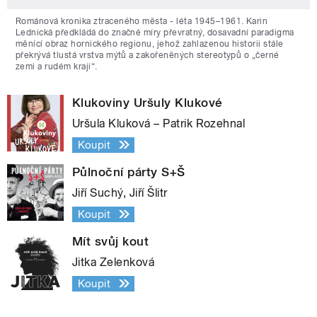
Románová kronika ztraceného města - léta 1945–1961. Karin
Lednická předkládá do značné míry převratný, dosavadní paradigma
měnící obraz hornického regionu, jehož zahlazenou historii stále
překrývá tlustá vrstva mýtů a zakořeněných stereotypů o „černé
zemi a rudém kraji“.
Klukoviny Uršuly Klukové
Uršula Kluková – Patrik Rozehnal
Koupit
Půlnoční párty S+Š
Jiří Suchý, Jiří Šlitr
Koupit
Mít svůj kout
Jitka Zelenková
Koupit