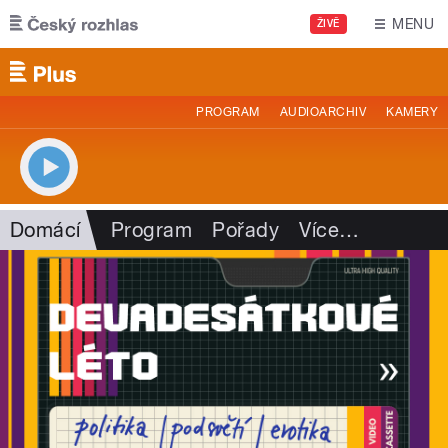
Přejít k hlavnímu obsahu
MENU
ŽIVĚ
PROGRAM
AUDIOARCHIV
KAMERY
Domácí
Program
Pořady
Více
…