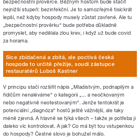
bezpečnostní prověrce. Běžným hostům bude stačit
nejnižší stupeň: bezinfekční. Je to samozřejmě tisíckrát
lepší, než kdyby hospody musely zůstat zavřené. Ale tu
„bezpečnostní prověrku“ bude potřeba důkladně
promyslet, aby nedělala zlou krev, i když už bude covid
za horama.
Sice zbídačená a zbitá, ale poctivá česká
hospoda to určitě přežije, soudí zástupce
restauratérů Luboš Kastner
V principu stačí rozšířit nápis „Mladistvým, podnapilým a
řidičům nenaléváme“ o kategorii „... a neočkovaným
nebo negativně neotestovaným“. Jenže tentokrát je
potenciální „diagnóza“ hostů ještě vážnější, ale taky
méně zjevná. A hlavně se týká všech – takže je potřeba ji
daleko víc kontrolovat. A jak? Co má být tou vstupenkou
do hospody? Čestné slovo je bohužel málo.