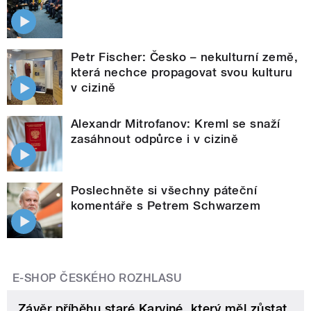
Petr Fischer: Česko – nekulturní země,
která nechce propagovat svou kulturu
v cizině
Alexandr Mitrofanov: Kreml se snaží
zasáhnout odpůrce i v cizině
Poslechněte si všechny páteční
komentáře s Petrem Schwarzem
E-SHOP ČESKÉHO ROZHLASU
Závěr příběhu staré Karviné, který měl zůstat