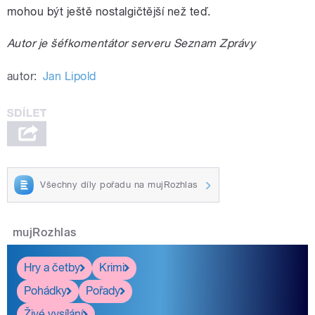
mohou být ještě nostalgičtější než teď.
Autor je šéfkomentátor serveru Seznam Zprávy
autor:
Jan Lipold
Všechny díly pořadu na mujRozhlas
mujRozhlas
Hry a četby
Krimi
Pohádky
Pořady
Živé vysílání