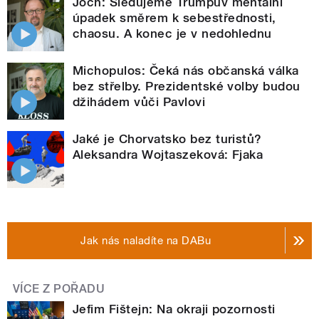
Joch: Sledujeme Trumpův mentální
úpadek směrem k sebestřednosti,
chaosu. A konec je v nedohlednu
Michopulos: Čeká nás občanská válka
bez střelby. Prezidentské volby budou
džihádem vůči Pavlovi
Jaké je Chorvatsko bez turistů?
Aleksandra Wojtaszeková: Fjaka
Jak nás naladíte na DABu
VÍCE Z POŘADU
Jefim Fištejn: Na okraji pozornosti