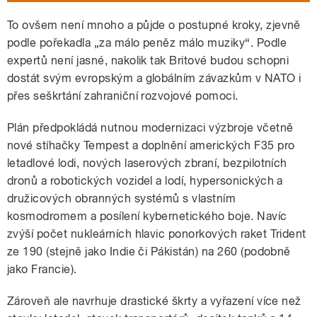
To ovšem není mnoho a půjde o postupné kroky, zjevně
podle pořekadla „za málo peněz málo muziky“. Podle
expertů není jasné, nakolik tak Britové budou schopni
dostát svým evropským a globálním závazkům v NATO i
přes seškrtání zahraniční rozvojové pomoci.
Plán předpokládá nutnou modernizaci výzbroje včetně
nové stíhačky Tempest a doplnění amerických F35 pro
letadlové lodi, nových laserových zbraní, bezpilotních
dronů a robotických vozidel a lodí, hypersonických a
družicových obranných systémů s vlastním
kosmodromem a posílení kybernetického boje. Navíc
zvýší počet nukleárních hlavic ponorkových raket Trident
ze 190 (stejně jako Indie či Pákistán) na 260 (podobně
jako Francie).
Zároveň ale navrhuje drastické škrty a vyřazení více než