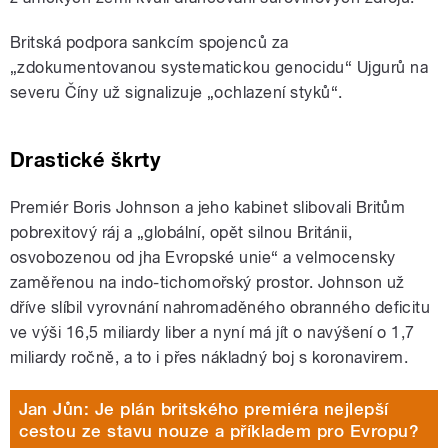
Britská podpora sankcím spojenců za
„zdokumentovanou systematickou genocidu“ Ujgurů na
severu Číny už signalizuje „ochlazení styků“.
Drastické škrty
Premiér Boris Johnson a jeho kabinet slibovali Britům
pobrexitový ráj a „globální, opět silnou Británii,
osvobozenou od jha Evropské unie“ a velmocensky
zaměřenou na indo-tichomořský prostor. Johnson už
dříve slíbil vyrovnání nahromaděného obranného deficitu
ve výši 16,5 miliardy liber a nyní má jít o navýšení o 1,7
miliardy ročně, a to i přes nákladný boj s koronavirem.
Jan Jůn: Je plán britského premiéra nejlepší
cestou ze stavu nouze a příkladem pro Evropu?