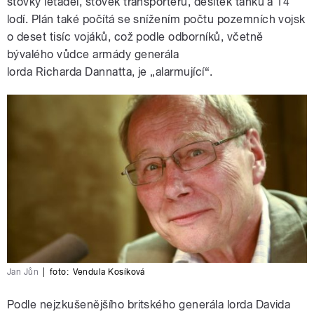
stovky letadel, stovek transportérů, desítek tanků a 14
lodí. Plán také počítá se snížením počtu pozemních vojsk
o deset tisíc vojáků, což podle odborníků, včetně
bývalého vůdce armády generála
lorda
Richarda
Dannatta, je „alarmující“.
Jan Jůn
|
foto:
Vendula Kosíková
Podle nejzkušenějšího britského generála lorda Davida