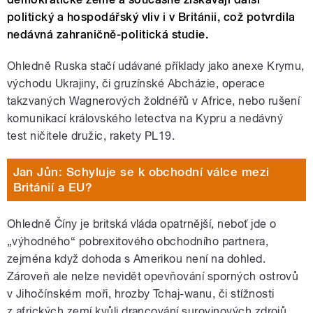
politický a hospodářský vliv i v Británii, což potvrdila
nedávná zahraničně-politická studie.
Ohledně Ruska stačí udávané příklady jako anexe Krymu,
východu Ukrajiny, či gruzínské Abcházie, operace
takzvaných Wagnerových žoldnéřů v Africe, nebo rušení
komunikací královského letectva na Kypru a nedávný
test ničitele družic, rakety PL19.
Jan Jůn: Schyluje se k obchodní válce mezi
Británií a EU?
Ohledně Číny je britská vláda opatrnější, neboť jde o
„výhodného“ pobrexitového obchodního partnera,
zejména když dohoda s Amerikou není na dohled.
Zároveň ale nelze nevidět opevňování sporných ostrovů
v Jihočínském moři, hrozby Tchaj-wanu, či stížnosti
z afrických zemí kvůli drancování surovinových zdrojů.