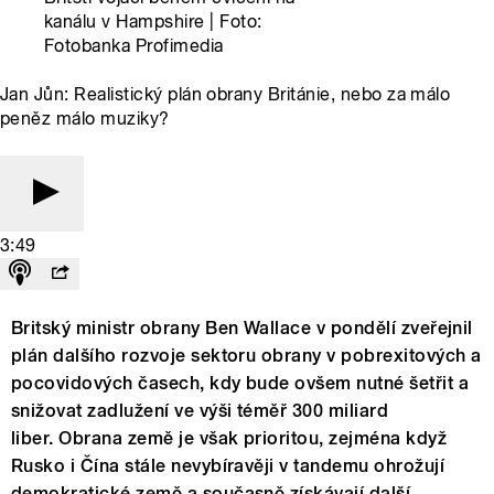
kanálu v Hampshire | Foto:
Fotobanka Profimedia
Jan Jůn: Realistický plán obrany Británie, nebo za málo
peněz málo muziky?
3:49
Britský ministr obrany Ben Wallace v pondělí zveřejnil
plán dalšího rozvoje sektoru obrany v pobrexitových a
pocovidových časech, kdy bude ovšem nutné šetřit a
snižovat zadlužení ve výši téměř 300 miliard
liber. Obrana země je však prioritou, zejména když
Rusko i Čína stále nevybíravěji v tandemu ohrožují
demokratické země a současně získávají další