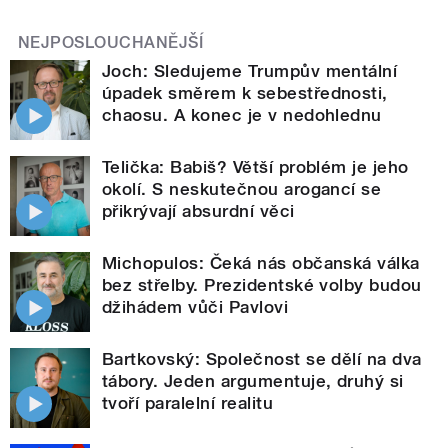
NEJPOSLOUCHANĚJŠÍ
Joch: Sledujeme Trumpův mentální
úpadek směrem k sebestřednosti,
chaosu. A konec je v nedohlednu
Telička: Babiš? Větší problém je jeho
okolí. S neskutečnou arogancí se
přikrývají absurdní věci
Michopulos: Čeká nás občanská válka
bez střelby. Prezidentské volby budou
džihádem vůči Pavlovi
Bartkovský: Společnost se dělí na dva
tábory. Jeden argumentuje, druhý si
tvoří paralelní realitu