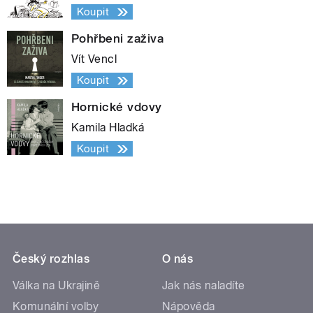
Koupit
Pohřbeni zaživa
Vít Vencl
Koupit
Hornické vdovy
Kamila Hladká
Koupit
Český rozhlas
O nás
Válka na Ukrajině
Jak nás naladíte
Komunální volby
Nápověda