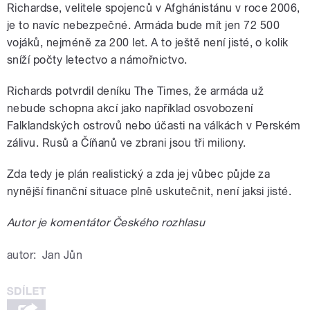
Richardse, velitele spojenců v Afghánistánu v roce 2006,
je to navíc nebezpečné. Armáda bude mít jen 72 500
vojáků, nejméně za 200 let. A to ještě není jisté, o kolik
sníží počty letectvo a námořnictvo.
Richards potvrdil deníku The Times, že armáda už
nebude schopna akcí jako například osvobození
Falklandských ostrovů nebo účasti na válkách v Perském
zálivu. Rusů a Číňanů ve zbrani jsou tři miliony.
Zda tedy je plán realistický a zda jej vůbec půjde za
nynější finanční situace plně uskutečnit, není jaksi jisté.
Autor je komentátor Českého rozhlasu
autor:
Jan Jůn