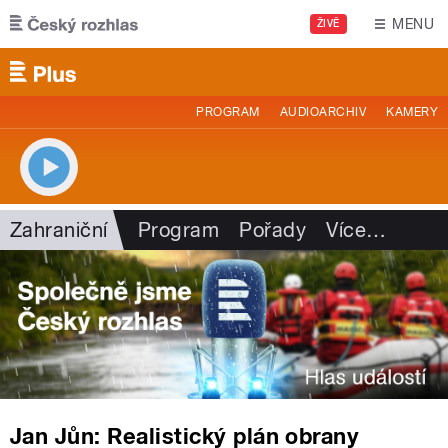
Přejít k hlavnímu obsahu
MENU
ŽIVĚ
PROGRAM
AUDIOARCHIV
KAMERY
Zahraniční
Program
Pořady
Více
…
Jan Jůn: Realistický plán obrany