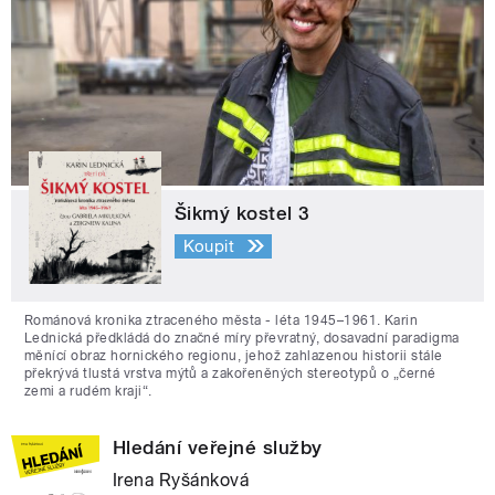
Šikmý kostel 3
Koupit
Románová kronika ztraceného města - léta 1945–1961. Karin
Lednická předkládá do značné míry převratný, dosavadní paradigma
měnící obraz hornického regionu, jehož zahlazenou historii stále
překrývá tlustá vrstva mýtů a zakořeněných stereotypů o „černé
zemi a rudém kraji“.
Hledání veřejné služby
Irena Ryšánková