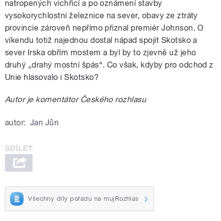
natropených vichřicí a po oznámení stavby
vysokorychlostní železnice na sever, obavy ze ztráty
provincie zároveň nepřímo přiznal premiér Johnson. O
víkendu totiž najednou dostal nápad spojit Skotsko a
sever Irska obřím mostem a byl by to zjevně už jeho
druhý „drahý mostní špás“. Co však, kdyby pro odchod z
Unie hlasovalo i Skotsko?
Autor je komentátor Českého rozhlasu
autor:
Jan Jůn
Všechny díly pořadu na mujRozhlas