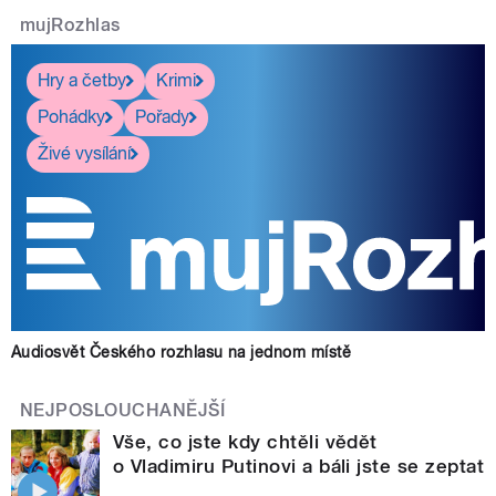
mujRozhlas
Hry a četby
Krimi
Pohádky
Pořady
Živé vysílání
Audiosvět Českého rozhlasu na jednom místě
NEJPOSLOUCHANĚJŠÍ
Vše, co jste kdy chtěli vědět
o Vladimiru Putinovi a báli jste se zeptat