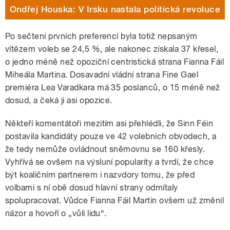
Ondřej Houska: V Irsku nastala politická revoluce
Po sečtení prvních preferencí byla totiž nepsaným
vítězem voleb se 24,5 %, ale nakonec získala 37 křesel,
o jedno méně než opoziční centristická strana Fianna Fáil
Miheála Martina. Dosavadní vládní strana Fine Gael
premiéra Lea Varadkara má 35 poslanců, o 15 méně než
dosud, a čeká ji asi opozice.
Někteří komentátoři mezitím asi přehlédli, že Sinn Féin
postavila kandidáty pouze ve 42 volebních obvodech, a
že tedy nemůže ovládnout sněmovnu se 160 křesly.
Vyhřívá se ovšem na výsluní popularity a tvrdí, že chce
být koaličním partnerem i nazvdory tomu, že před
volbami s ní obě dosud hlavní strany odmítaly
spolupracovat. Vůdce Fianna Fáil Martin ovšem už změnil
názor a hovoří o „vůli lidu“.