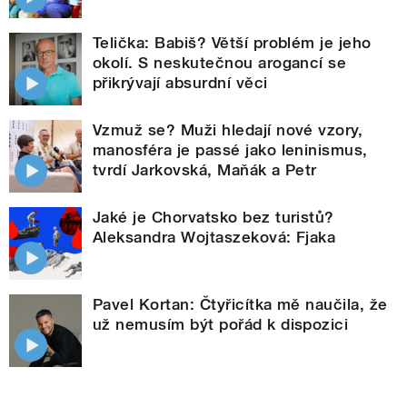
Telička: Babiš? Větší problém je jeho
okolí. S neskutečnou arogancí se
přikrývají absurdní věci
Vzmuž se? Muži hledají nové vzory,
manosféra je passé jako leninismus,
tvrdí Jarkovská, Maňák a Petr
Jaké je Chorvatsko bez turistů?
Aleksandra Wojtaszeková: Fjaka
Pavel Kortan: Čtyřicítka mě naučila, že
už nemusím být pořád k dispozici