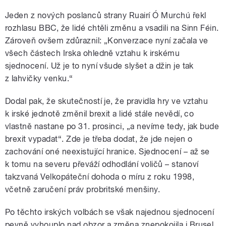
Jeden z nových poslanců strany Ruairí Ó Murchú řekl
rozhlasu BBC, že lidé chtěli změnu a vsadili na Sinn Féin.
Zároveň ovšem zdůraznil: „Konverzace nyní začala ve
všech částech Irska ohledně vztahu k irskému
sjednocení. Už je to nyní všude slyšet a džin je tak
z lahvičky venku.“
Dodal pak, že skutečností je, že pravidla hry ve vztahu
k irské jednotě změnil brexit a lidé stále nevědí, co
vlastně nastane po 31. prosinci, „a nevíme tedy, jak bude
brexit vypadat“. Zde je třeba dodat, že jde nejen o
zachování oné neexistující hranice. Sjednocení – až se
k tomu na severu převáží odhodlání voličů – stanoví
takzvaná Velkopáteční dohoda o míru z roku 1998,
včetně zaručení práv probritské menšiny.
Po těchto irských volbách se však najednou sjednocení
pevně vyhouplo nad obzor a změna znepokojila i Brusel.