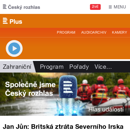
Přejít k hlavnímu obsahu
MENU
ŽIVĚ
PROGRAM
AUDIOARCHIV
KAMERY
Zahraniční
Program
Pořady
Více
…
Jan Jůn: Britská ztráta Severního Irska