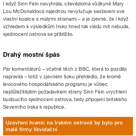
I když Sinn Féin nevyhrála, cílevědomá vůdkyně Mary
Lou McDonaldová najednou nevylučuje sestavení své
vlastní koalice s malými stranami – a je zjevné, že i když
vzhledem k výsledkům Irsko hned tak vládu mít nebude,
sjednocení ostrova se přiblížilo.
Drahý mostní špás
Pár komentátorů – včetně těch z BBC, která to později
napravila – totiž v zjevném šoku přehlédlo, že kromě
levicového hospodářského programu je vůbec
nejdůležitějším požadavkem strany Sinn Féin urychlení
budoucího sjednocení ostrova, tedy připojení britského
Severního Irska k republice.
Uzavření hranic na Irském ostrově by bylo pro
malé firmy likvidační