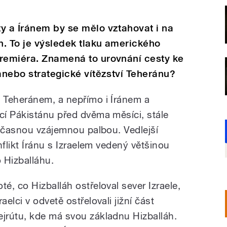
y a Íránem by se mělo vztahovat i na
h. To je výsledek tlaku amerického
premiéra. Znamená to urovnání cesty ke
 anebo strategické vítězství Teheránu?
 Teheránem, a nepřímo i Íránem a
í Pákistánu před dvěma měsíci, stále
občasnou vzájemnou palbou. Vedlejší
nflikt Íránu s Izraelem vedený většinou
 Hizballáhu.
té, co Hizballáh ostřeloval sever Izraele,
raelci v odvetě ostřelovali jižní část
ejrútu, kde má svou základnu Hizballáh.