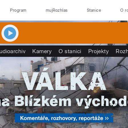
Program
mujRozhlas
Stanice
O r
udioarchiv
Kamery
O stanici
Projekty
Rozh