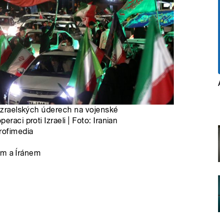
 izraelských úderech na vojenské
raci proti Izraeli | Foto: Iranian
rofimedia
em a Íránem