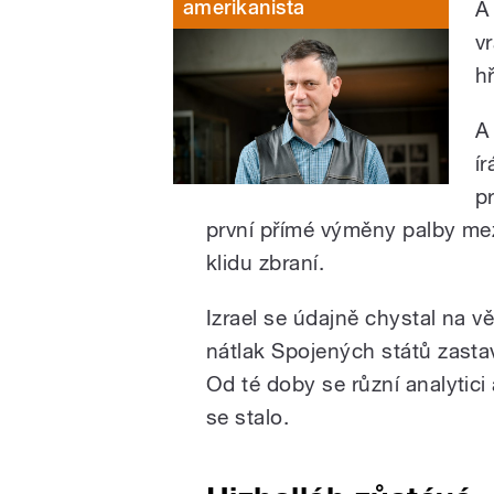
amerikanista
A 
vr
hř
A
í
pr
první přímé výměny palby me
klidu zbraní.
Izrael se údajně chystal na v
nátlak Spojených států zastavi
Od té doby se různí analytici
se stalo.