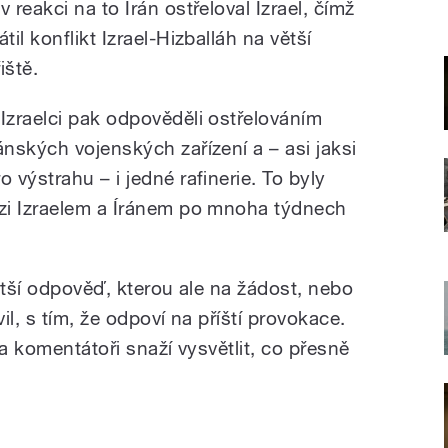
v reakci na to Írán ostřeloval Izrael, čímž
átil konflikt Izrael-Hizballáh na větší
iště.
 Izraelci pak odpověděli ostřelováním
ránských vojenských zařízení a – asi jaksi
o výstrahu – i jedné rafinerie. To byly
zi Izraelem a Íránem po mnoha týdnech
ětší odpověď, kterou ale na žádost, nebo
l, s tím, že odpoví na příští provokace.
 a komentátoři snaží vysvětlit, co přesně