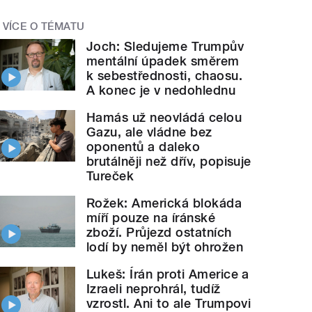
VÍCE O TÉMATU
Joch: Sledujeme Trumpův
mentální úpadek směrem
k sebestřednosti, chaosu.
A konec je v nedohlednu
Hamás už neovládá celou
Gazu, ale vládne bez
oponentů a daleko
brutálněji než dřív, popisuje
Tureček
Rožek: Americká blokáda
míří pouze na íránské
zboží. Průjezd ostatních
lodí by neměl být ohrožen
Lukeš: Írán proti Americe a
Izraeli neprohrál, tudíž
vzrostl. Ani to ale Trumpovi