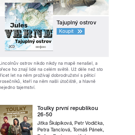
Tajuplný ostrov
Koupit
Lincolnův ostrov nikdo nikdy na mapě nenašel, a
přece ho znají lidé na celém světě. Už déle než sto
třicet let na něm prožívají dobrodružství s pěticí
trosečníků, kteří na něm našli útočiště, a hlavně
nejedno tajemství.
Toulky první republikou
26-50
Jitka Škápíková, Petr Vodička,
Petra Tanclová, Tomáš Pánek,