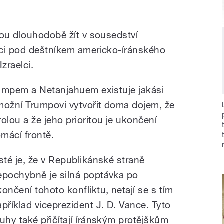
hou dlouhodobě žít v sousedství
oci pod deštníkem americko-íránského
Izraelci.
rumpem a Netanjahuem existuje jakási
možní Trumpovi vytvořit doma dojem, že
lou a že jeho prioritou je ukončení
mácí frontě.
isté je, že v Republikánské straně
epochybně je silná poptávka po
končení tohoto konfliktu, netají se s tím
apříklad viceprezident J. D. Vance. Tyto
ruhy také přičítají íránským protějškům