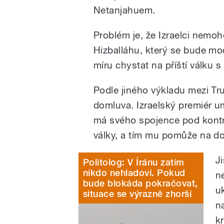
Netanjahuem.
Problém je, že Izraelci nemo
Hizballáhu, který se bude m
míru chystat na příští válku s 
Podle jiného výkladu mezi T
domluva. Izraelský premiér u
má svého spojence pod kontro
války, a tím mu pomůže na do
J
Politolog: V Íránu zatím
nikdo nehladoví. Pokud
n
bude blokáda pokračovat,
u
situace se výrazně zhorší
n
k