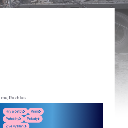
mujRozhlas
Hry a četby
Krimi
Pohádky
Pořady
Živé vysílání