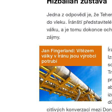
Hizballáh zůstává
Jedna z odpovědí je, že Tehe
do vleku. Íránští představitelé 
válku, a je tomu dokonce och
zájmy.
Í
Jan Fingerland: Vítězem
války v Íránu jsou výrobci
Iz
potrubí
s
T
p
a
i
d
citlivých konverzací mezi 