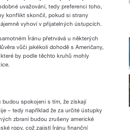
odobné uvažování, tedy preferenci toho,
by konflikt skončil, pokud si strany
zájemně vyhoví v přijatelných ústupcích.
 samotném Íránu přetrvává u některých
důvěra vůči jakékoli dohodě s Američany,
, které by podle těchto kruhů mohly
ice.
 budou spokojeni s tím, že získají
ije – tedy například že za určité ústupky
ných zbraní budou zrušeny americké
ké ropy, což zajistí Íránu finanční