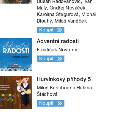
Dušan Radovanovič, Ivan
Malý, Ondřej Nováček,
Karolína Stegurová, Michal
Dlouhý, Miloš Vaněček
Koupit
Adventní radosti
František Novotný
Koupit
Hurvínkovy příhody 5
Miloš Kirschner a Helena
Štáchová
Koupit