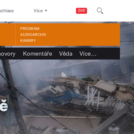
ozhlase
Více
ŽIVĚ
PROGRAM
AUDIOARCHIV
KAMERY
ovory
Komentáře
Věda
Více
…