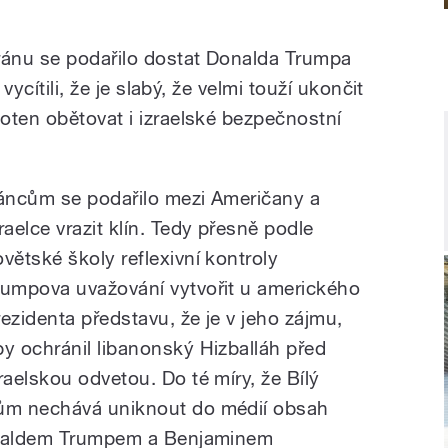
ránu se podařilo dostat Donalda Trumpa
vycítili, že je slabý, že velmi touží ukončit
oten obětovat i izraelské bezpečnostní
ráncům se podařilo mezi Američany a
raelce vrazit klín. Tedy přesně podle
ovětské školy reflexivní kontroly
rumpova uvažování vytvořit u amerického
rezidenta představu, že je v jeho zájmu,
by ochránil libanonský Hizballáh před
zraelskou odvetou. Do té míry, že Bílý
ům nechává uniknout do médií obsah
Donaldem Trumpem a Benjaminem