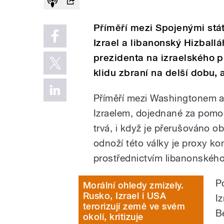
Příměří mezi Spojenými stát
Izrael a libanonský Hizballá
prezidenta na izraelského 
klidu zbraní na delší dobu,
Příměří mezi Washingtonem a
Izraelem, dojednané za pomoc
trvá, i když je přerušováno 
odnoží této války je proxy ko
prostřednictvím libanonského
Po
Morální ohledy zmizely.
Rusko, Izrael i USA
Iz
terorizují země ve svém
B
okolí, kritizuje