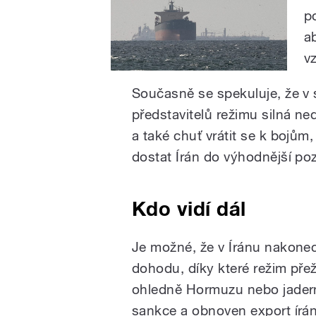
p
a
v
Současně se spekuluje, že v
představitelů režimu silná ne
a také chuť vrátit se k bojům
dostat Írán do výhodnější poz
Kdo vidí dál
Je možné, že v Íránu nakonec
dohodu, díky které režim přež
ohledně Hormuzu nebo jader
sankce a obnoven export íráns