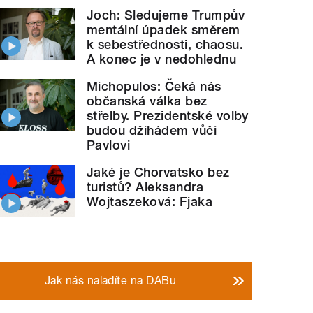
Joch: Sledujeme Trumpův
mentální úpadek směrem
k sebestřednosti, chaosu.
A konec je v nedohlednu
Michopulos: Čeká nás
občanská válka bez
střelby. Prezidentské volby
budou džihádem vůči
Pavlovi
Jaké je Chorvatsko bez
turistů? Aleksandra
Wojtaszeková: Fjaka
Jak nás naladíte na DABu