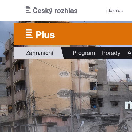
Přejít k hlavnímu obsahu
iRozhlas
Zahraniční
Program
Pořady
A