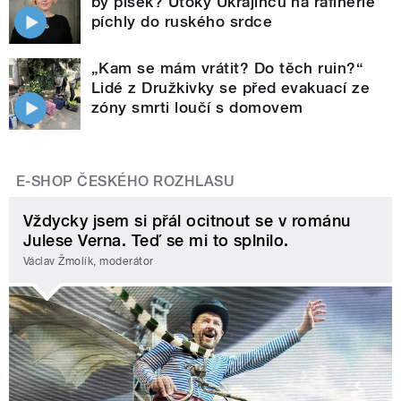
by písek? Útoky Ukrajinců na rafinerie
píchly do ruského srdce
„Kam se mám vrátit? Do těch ruin?“
Lidé z Družkivky se před evakuací ze
zóny smrti loučí s domovem
E-SHOP ČESKÉHO ROZHLASU
Vždycky jsem si přál ocitnout se v románu
Julese Verna. Teď se mi to splnilo.
Václav Žmolík, moderátor