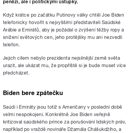
penězi, ale i politickými ústupky.
Když krátce po začátku Putinovy války chtěl Joe Biden
telefonicky hovořit s nejvyššími představiteli Saúdské
Arábie a Emirátů, aby je požádal o zvýšení těžby ropy a
snížení světových cen, jeho protějšky mu ani nezvedli
telefon.
Jejich cílem nebylo prezidenta nejsilnější země světa
urazit, ale ukázat mu, že propříště si je bude muset více
předcházet.
Biden bere zpátečku
Saúdi i Emiráty jsou totiž s Američany v poslední době
velmi nespokojeni. Konkrétně Joe Biden veřejně
kritizoval saúdského prince za porušování lidských práv,
například po vraždě novináře Džamála Chášukdžího, a