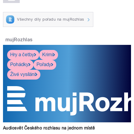
Všechny díly pořadu na mujRozhlas
mujRozhlas
Hry a četby
Krimi
Pohádky
Pořady
Živé vysílání
Audiosvět Českého rozhlasu na jednom místě