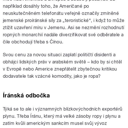
například dosáhly toho, že Američané po
neuskutečněném telefonátu veřejně označily zmíněné
jemenské proíránské síly za „teroristické“, i když to může
ztížit uzavření míru v Jemenu. Asi se nezmění rozhodnutí
ropných monarchií nadále diverzifikovat své odběratele a
čile obchodují třeba s Čínou.
Svou cenu za novou situaci zaplatí političtí disidenti a
obhájci lidských práv v arabském světě – kdo by si chtěl
v Evropě nebo Americe znepřátelit zbytečnou kritikou
dodavatele tak vzácné komodity, jako je ropa?
Íránská odbočka
Týká se to ale i významných blízkovýchodních exportérů
plynu. Třeba Íránu, který má velké zásoby ropy i plynu a
zatím kvůli americkým sankcím musel svůj vývoz