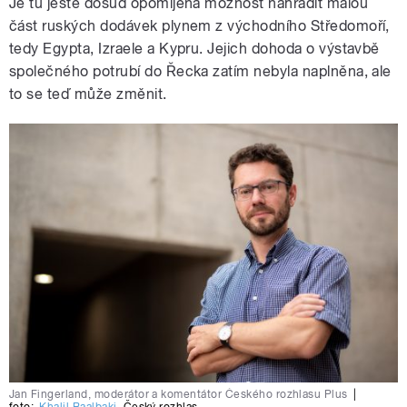
Je tu ještě dosud opomíjená možnost nahradit malou
část ruských dodávek plynem z východního Středomoří,
tedy Egypta, Izraele a Kypru. Jejich dohoda o výstavbě
společného potrubí do Řecka zatím nebyla naplněna, ale
to se teď může změnit.
Jan Fingerland, moderátor a komentátor Českého rozhlasu Plus
|
foto:
Khalil Baalbaki
,
Český rozhlas