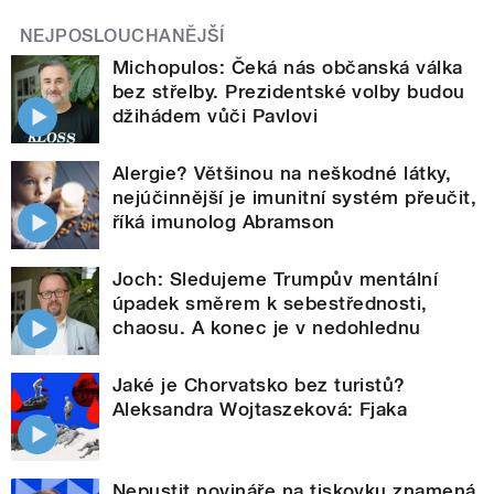
NEJPOSLOUCHANĚJŠÍ
Michopulos: Čeká nás občanská válka
bez střelby. Prezidentské volby budou
džihádem vůči Pavlovi
Alergie? Většinou na neškodné látky,
nejúčinnější je imunitní systém přeučit,
říká imunolog Abramson
Joch: Sledujeme Trumpův mentální
úpadek směrem k sebestřednosti,
chaosu. A konec je v nedohlednu
Jaké je Chorvatsko bez turistů?
Aleksandra Wojtaszeková: Fjaka
Nepustit novináře na tiskovku znamená