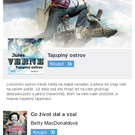
Tajuplný ostrov
Koupit
Lincolnův ostrov nikdo nikdy na mapě nenašel, a přece ho znají lidé
na celém světě. Už déle než sto třicet let na něm prožívají
dobrodružství s pěticí trosečníků, kteří na něm našli útočiště, a
hlavně nejedno tajemství.
Co život dal a vzal
Betty MacDonaldová
Koupit