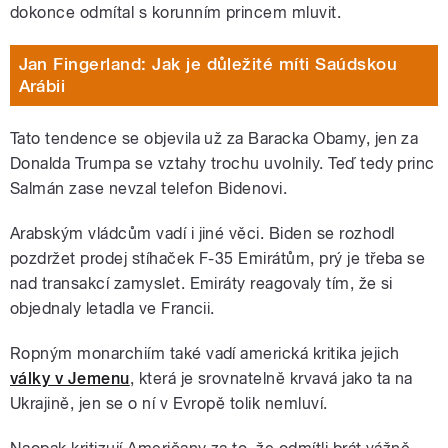
dokonce odmítal s korunním princem mluvit.
Jan Fingerland: Jak je důležité míti Saúdskou
Arábii
Tato tendence se objevila už za Baracka Obamy, jen za
Donalda Trumpa se vztahy trochu uvolnily. Teď tedy princ
Salmán zase nevzal telefon Bidenovi.
Arabským vládcům vadí i jiné věci. Biden se rozhodl
pozdržet prodej stíhaček F-35 Emirátům, prý je třeba se
nad transakcí zamyslet. Emiráty reagovaly tím, že si
objednaly letadla ve Francii.
Ropným monarchiím také vadí americká kritika jejich
války v Jemenu
, která je srovnatelně krvavá jako ta na
Ukrajině, jen se o ní v Evropě tolik nemluví.