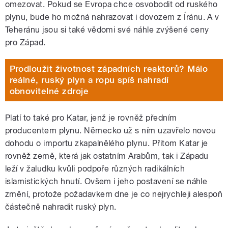
omezovat. Pokud se Evropa chce osvobodit od ruského
plynu, bude ho možná nahrazovat i dovozem z Íránu. A v
Teheránu jsou si také vědomi své náhle zvýšené ceny
pro Západ.
Prodloužit životnost západních reaktorů? Málo
reálné, ruský plyn a ropu spíš nahradí
obnovitelné zdroje
Platí to také pro Katar, jenž je rovněž předním
producentem plynu. Německo už s ním uzavřelo novou
dohodu o importu zkapalnělého plynu. Přitom Katar je
rovněž země, která jak ostatním Arabům, tak i Západu
leží v žaludku kvůli podpoře různých radikálních
islamistických hnutí. Ovšem i jeho postavení se náhle
změní, protože požadavkem dne je co nejrychleji alespoň
částečně nahradit ruský plyn.