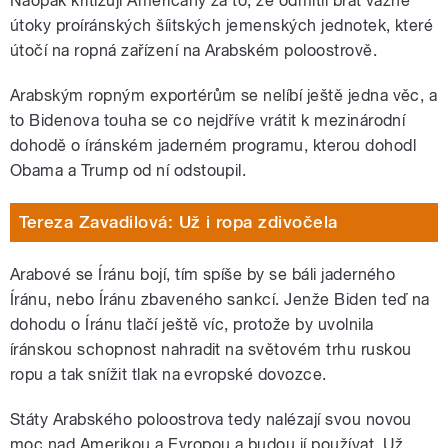
Naopak kritizují Američany za to, že odmítli brát vážně
útoky proíránských šíitských jemenských jednotek, které
útočí na ropná zařízení na Arabském poloostrově.
Arabským ropným exportérům se nelíbí ještě jedna věc, a
to Bidenova touha se co nejdříve vrátit k mezinárodní
dohodě o íránském jaderném programu, kterou dohodl
Obama a Trump od ní odstoupil.
Tereza Zavadilová: Už i ropa zdivočela
Arabové se Íránu bojí, tím spíše by se báli jaderného
Íránu, nebo Íránu zbaveného sankcí. Jenže Biden teď na
dohodu o Íránu tlačí ještě víc, protože by uvolnila
íránskou schopnost nahradit na světovém trhu ruskou
ropu a tak snížit tlak na evropské dovozce.
Státy Arabského poloostrova tedy nalézají svou novou
moc nad Amerikou a Evropou a budou jí používat. Už