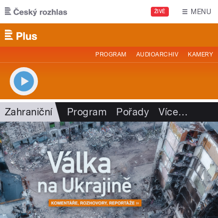
Přejít k hlavnímu obsahu
MENU
ŽIVĚ
PROGRAM
AUDIOARCHIV
KAMERY
Zahraniční
Program
Pořady
Více
…