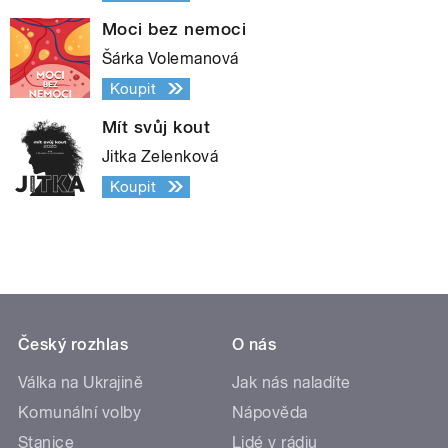
Moci bez nemoci
Šárka Volemanová
Koupit
Mít svůj kout
Jitka Zelenková
Koupit
Český rozhlas
O nás
Válka na Ukrajině
Jak nás naladíte
Komunální volby
Nápověda
Stanice
Lidé v rádiu