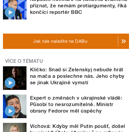
přiznat, že nemám protiargumenty, říká
končící reportér BBC
Jak nás naladíte na DABu
VÍCE O TÉMATU
Kličko: Snad si Zelenskyj nebude hrát
na mača a poslechne nás. Jeho chyby
se jinak Ukrajině vymstí
Expert o změnách v ukrajinské vládě:
Působí to nesrozumitelně. Ministr
obrany Fedorov měl úspěchy
Víchová: Kdyby měl Putin poušť, došel