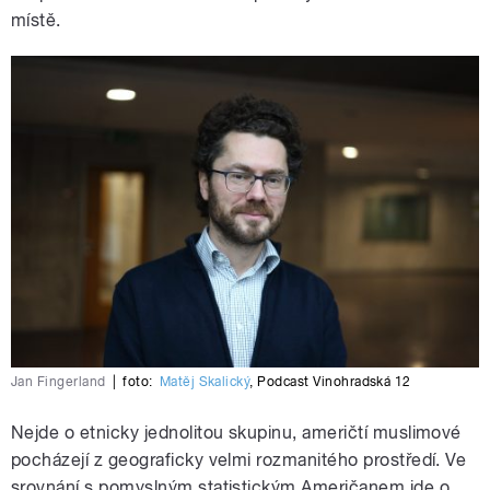
místě.
Jan Fingerland
|
foto:
Matěj Skalický
,
Podcast Vinohradská 12
Nejde o etnicky jednolitou skupinu, američtí muslimové
pocházejí z geograficky velmi rozmanitého prostředí. Ve
srovnání s pomyslným statistickým Američanem jde o