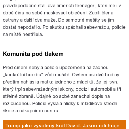
pravděpodobně stáli dva američtí teenageři, kteří měli v
době činu na sobě maskovací oblečení. Zabili člena
ostrahy a další dva muže. Do samotné mešity se jim
dostat nepodařilo. Po skutku spáchali sebevraždu, policie
na místě nestřílela.
Komunita pod tlakem
Před činem nebyla policie upozorněna na žádnou
„konkrétní hrozbu“ vůči mešitě. Ovšem asi dvě hodiny
předtím nahlásila matka jednoho z mladíků, že její syn,
který trpí sebevražednými sklony, odcizil automobil a tři
střelné zbraně. Údajně po sobě zanechal dopis na
rozloučenou. Policie vyslala hlídky k mladíkově střední
škole a nákupnímu centru.
Trump jako vyvolený král David. Jakou roli hraje