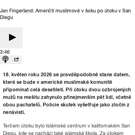
Jan Fingerland: Američtí muslimové v šoku po útoku v San
Diegu
3:46
18. květen roku 2026 se pravděpodobně stane datem,
které se bude v americké muslimské komunitě
připomínat celá desetiletí. Při útoku dvou ozbrojených
mužů na mešitu zahynulo přinejmenším pět lidí, včetně
obou pachatelů. Policie skutek vyšetřuje jako zločin z
nenávisti.
Terčem útoku bylo Islámské centrum v kalifornském San
Diegu, kde se nachází také islámská škola. Za útokem