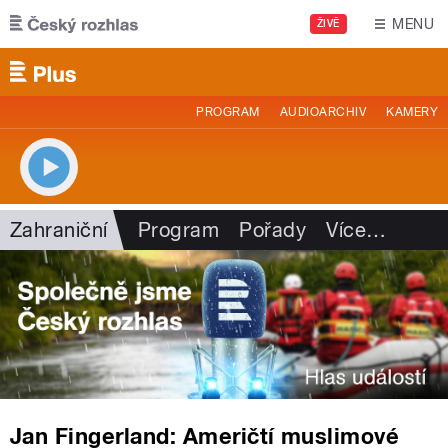
Přejít k hlavnímu obsahu
MENU
ŽIVĚ
PROGRAM
AUDIOARCHIV
KAMERY
Zahraniční
Program
Pořady
Více
…
Jan Fingerland: Američtí muslimové