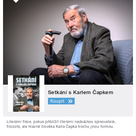
Setkání s Karlem Čapkem
Koupit
Literární fikce, pokus přiblížit literární nadsázkou spisovatele,
filozofa, ale hlavně člověka Karla Čapka trochu jinou formou.