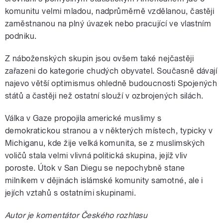
komunitu velmi mladou, nadprůměrně vzdělanou, častěji
zaměstnanou na plný úvazek nebo pracující ve vlastním
podniku.
Z náboženských skupin jsou ovšem také nejčastěji
zařazeni do kategorie chudých obyvatel. Současně dávají
najevo větší optimismus ohledně budoucnosti Spojených
států a častěji než ostatní slouží v ozbrojených silách.
Válka v Gaze propojila americké muslimy s
demokratickou stranou a v některých místech, typicky v
Michiganu, kde žije velká komunita, se z muslimských
voličů stala velmi vlivná politická skupina, jejíž vliv
poroste. Útok v San Diegu se nepochybně stane
milníkem v dějinách islámské komunity samotné, ale i
jejích vztahů s ostatními skupinami.
Autor je komentátor Českého rozhlasu