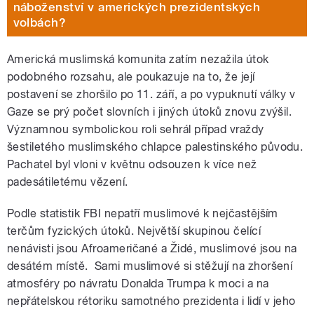
náboženství v amerických prezidentských
volbách?
Americká muslimská komunita zatím nezažila útok
podobného rozsahu, ale poukazuje na to, že její
postavení se zhoršilo po 11. září, a po vypuknutí války v
Gaze se prý počet slovních i jiných útoků znovu zvýšil.
Významnou symbolickou roli sehrál případ vraždy
šestiletého muslimského chlapce palestinského původu.
Pachatel byl vloni v květnu odsouzen k více než
padesátiletému vězení.
Podle statistik FBI nepatří muslimové k nejčastějším
terčům fyzických útoků. Největší skupinou čelící
nenávisti jsou Afroameričané a Židé, muslimové jsou na
desátém místě. Sami muslimové si stěžují na zhoršení
atmosféry po návratu Donalda Trumpa k moci a na
nepřátelskou rétoriku samotného prezidenta i lidí v jeho