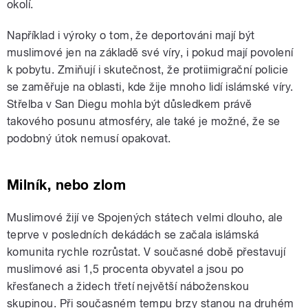
okolí.
Například i výroky o tom, že deportováni mají být
muslimové jen na základě své víry, i pokud mají povolení
k pobytu. Zmiňují i skutečnost, že protiimigrační policie
se zaměřuje na oblasti, kde žije mnoho lidí islámské víry.
Střelba v San Diegu mohla být důsledkem právě
takového posunu atmosféry, ale také je možné, že se
podobný útok nemusí opakovat.
Milník, nebo zlom
Muslimové žijí ve Spojených státech velmi dlouho, ale
teprve v posledních dekádách se začala islámská
komunita rychle rozrůstat. V současné době přestavují
muslimové asi 1,5 procenta obyvatel a jsou po
křesťanech a židech třetí největší náboženskou
skupinou. Při současném tempu brzy stanou na druhém