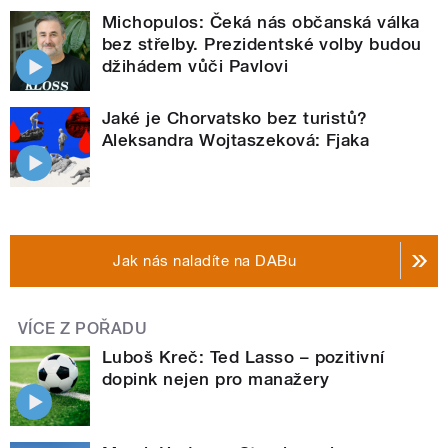
Michopulos: Čeká nás občanská válka
bez střelby. Prezidentské volby budou
džihádem vůči Pavlovi
Jaké je Chorvatsko bez turistů?
Aleksandra Wojtaszeková: Fjaka
Jak nás naladíte na DABu
VÍCE Z POŘADU
Luboš Kreč: Ted Lasso – pozitivní
dopink nejen pro manažery