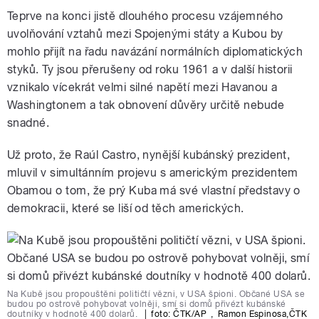
Teprve na konci jistě dlouhého procesu vzájemného
uvolňování vztahů mezi Spojenými státy a Kubou by
mohlo přijít na řadu navázání normálních diplomatických
styků. Ty jsou přerušeny od roku 1961 a v další historii
vznikalo vícekrát velmi silné napětí mezi Havanou a
Washingtonem a tak obnovení důvěry určitě nebude
snadné.
Už proto, že Raúl Castro, nynější kubánský prezident,
mluvil v simultánním projevu s americkým prezidentem
Obamou o tom, že prý Kuba má své vlastní představy o
demokracii, které se liší od těch amerických.
Na Kubě jsou propouštěni političtí vězni, v USA špioni. Občané USA se
budou po ostrově pohybovat volněji, smí si domů přivézt kubánské
doutníky v hodnotě 400 dolarů.
|
foto: ČTK/AP
,
Ramon Espinosa
,
ČTK