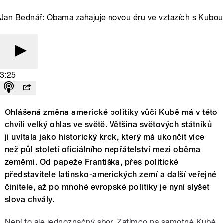
Jan Bednář: Obama zahajuje novou éru ve vztazích s Kubou
3:25
Ohlášená změna americké politiky vůči Kubě má v této
chvíli velký ohlas ve světě. Většina světových státníků
ji uvítala jako historický krok, který má ukončit více
než půl století oficiálního nepřátelství mezi oběma
zeměmi. Od papeže Františka, přes politické
představitele latinsko-amerických zemí a další veřejné
činitele, až po mnohé evropské politiky je nyní slyšet
slova chvály.
Není to ale jednoznačný sbor. Zatímco na samotné Kubě