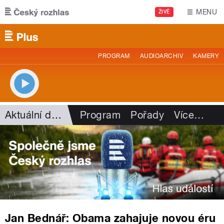
Přejít k hlavnímu obsahu
MENU
ŽIVĚ
PROGRAM
AUDIOARCHIV
KAMERY
Aktuální dění
Program
Pořady
Více
…
Jan Bednář: Obama zahajuje novou éru