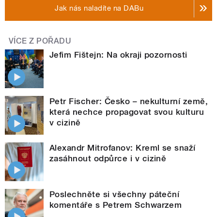
Jak nás naladíte na DABu
VÍCE Z POŘADU
Jefim Fištejn: Na okraji pozornosti
Petr Fischer: Česko – nekulturní země,
která nechce propagovat svou kulturu
v cizině
Alexandr Mitrofanov: Kreml se snaží
zasáhnout odpůrce i v cizině
Poslechněte si všechny páteční
komentáře s Petrem Schwarzem