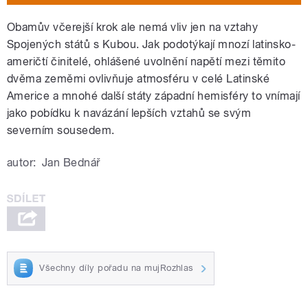
Obamův včerejší krok ale nemá vliv jen na vztahy
Spojených států s Kubou. Jak podotýkají mnozí latinsko-
američtí činitelé, ohlášené uvolnění napětí mezi těmito
dvěma zeměmi ovlivňuje atmosféru v celé Latinské
Americe a mnohé další státy západní hemisféry to vnímají
jako pobídku k navázání lepších vztahů se svým
severním sousedem.
autor:
Jan Bednář
Všechny díly pořadu na mujRozhlas