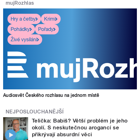
mujRozhlas
Hry a četby
Krimi
Pohádky
Pořady
Živé vysílání
Audiosvět Českého rozhlasu na jednom místě
NEJPOSLOUCHANĚJŠÍ
Telička: Babiš? Větší problém je jeho
okolí. S neskutečnou arogancí se
přikrývají absurdní věci