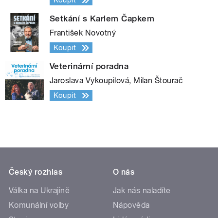
Koupit
Setkání s Karlem Čapkem
František Novotný
Koupit
Veterinární poradna
Jaroslava Vykoupilová, Milan Štourač
Koupit
Český rozhlas
O nás
Válka na Ukrajině
Jak nás naladíte
Komunální volby
Nápověda