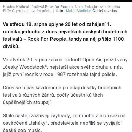
Hradec Králové, festival Rock for People. Na snímku britská skupina
Biffy Clyro na hlavním pódiu
|
foto:
Matěj Skalický
,
Český rozhlas
Ve středu 19. srpna uplyne 20 let od zahájení 1.
ročníku jednoho z dnes největších českých hudebních
festivalů – Rock For People, tehdy na něj přišlo 1100
diváků.
Ve čtvrtek 20. srpna začíná Trutnoff Open Air, přezdívaný
„český Woodstock“, nejstarší akce svého druhu u nás,
jejíž první ročník v roce 1987 rozehnala tajná policie.
Dnes se u nás každoročně pořádají desítky hudebních
festivalů různých žánrů, počty účastníků těch
úspěšnějších stoupají.
Stále častěji zaznívají i výhrady, že mnoho z nich sází na
osvědčené „taháky“, představitele nepříliš se vyvíjející
české pop music.