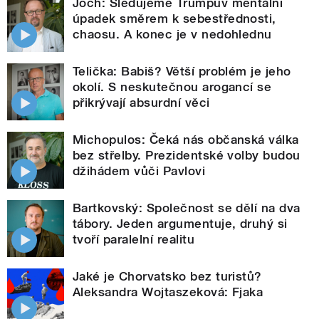
Joch: Sledujeme Trumpův mentální
úpadek směrem k sebestřednosti,
chaosu. A konec je v nedohlednu
Telička: Babiš? Větší problém je jeho
okolí. S neskutečnou arogancí se
přikrývají absurdní věci
Michopulos: Čeká nás občanská válka
bez střelby. Prezidentské volby budou
džihádem vůči Pavlovi
Bartkovský: Společnost se dělí na dva
tábory. Jeden argumentuje, druhý si
tvoří paralelní realitu
Jaké je Chorvatsko bez turistů?
Aleksandra Wojtaszeková: Fjaka