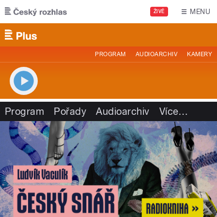
Přejít k hlavnímu obsahu
MENU
ŽIVĚ
PROGRAM
AUDIOARCHIV
KAMERY
Program
Pořady
Audioarchiv
Více
…