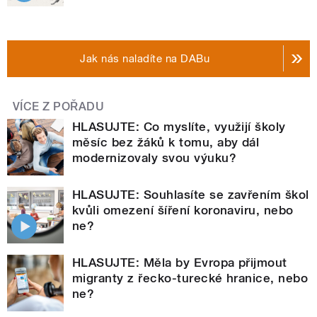
Jak nás naladíte na DABu
VÍCE Z POŘADU
HLASUJTE: Co myslíte, využijí školy
měsíc bez žáků k tomu, aby dál
modernizovaly svou výuku?
HLASUJTE: Souhlasíte se zavřením škol
kvůli omezení šíření koronaviru, nebo
ne?
HLASUJTE: Měla by Evropa přijmout
migranty z řecko-turecké hranice, nebo
ne?