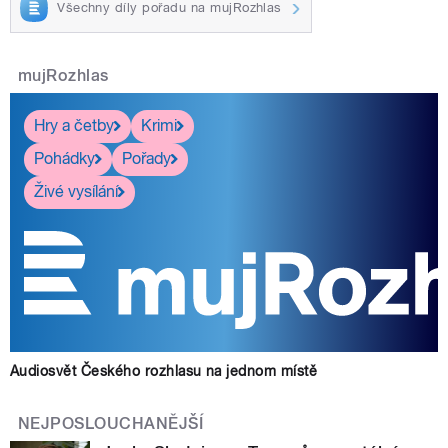
Všechny díly pořadu na mujRozhlas
mujRozhlas
Hry a četby
Krimi
Pohádky
Pořady
Živé vysílání
Audiosvět Českého rozhlasu na jednom místě
NEJPOSLOUCHANĚJŠÍ