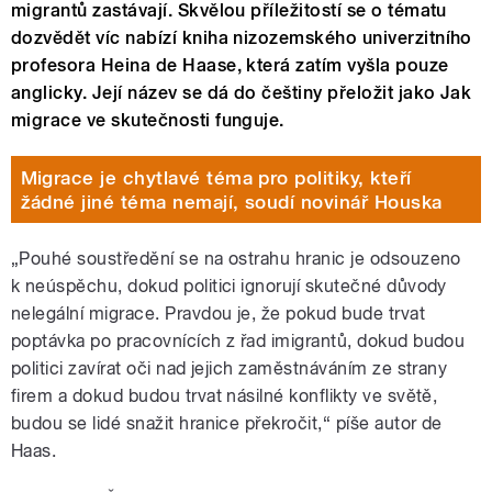
migrantů zastávají. Skvělou příležitostí se o tématu
dozvědět víc nabízí kniha nizozemského univerzitního
profesora Heina de Haase, která zatím vyšla pouze
anglicky. Její název se dá do češtiny přeložit jako Jak
migrace ve skutečnosti funguje.
Migrace je chytlavé téma pro politiky, kteří
žádné jiné téma nemají, soudí novinář Houska
„Pouhé soustředění se na ostrahu hranic je odsouzeno
k neúspěchu, dokud politici ignorují skutečné důvody
nelegální migrace. Pravdou je, že pokud bude trvat
poptávka po pracovnících z řad imigrantů, dokud budou
politici zavírat oči nad jejich zaměstnáváním ze strany
firem a dokud budou trvat násilné konflikty ve světě,
budou se lidé snažit hranice překročit,“ píše autor de
Haas.