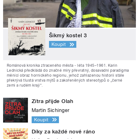
Šikmý kostel 3
Koupit
Románová kronika ztraceného města - léta 1945–1961. Karin
Lednická předkládá do značné míry převratný, dosavadní paradigma
měnící obraz hornického regionu, jehož zahlazenou historii stále
překrývá tlustá vrstva mýtů a zakořeněných stereotypů o „černé
zemi a rudém kraji“.
Zítra přijde Olah
Martin Sichinger
Koupit
Díky za každé nové ráno