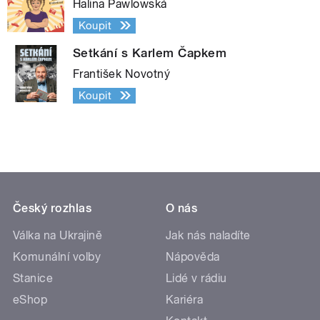
Halina Pawlowská
Koupit
Setkání s Karlem Čapkem
František Novotný
Koupit
Český rozhlas
O nás
Válka na Ukrajině
Jak nás naladíte
Komunální volby
Nápověda
Stanice
Lidé v rádiu
eShop
Kariéra