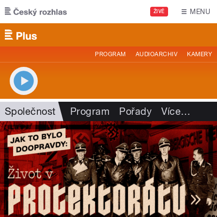
Přejít k hlavnímu obsahu
MENU
ŽIVĚ
PROGRAM
AUDIOARCHIV
KAMERY
Společnost
Program
Pořady
Více
…