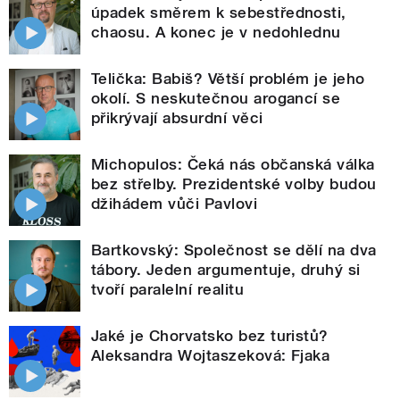
úpadek směrem k sebestřednosti,
chaosu. A konec je v nedohlednu
Telička: Babiš? Větší problém je jeho
okolí. S neskutečnou arogancí se
přikrývají absurdní věci
Michopulos: Čeká nás občanská válka
bez střelby. Prezidentské volby budou
džihádem vůči Pavlovi
Bartkovský: Společnost se dělí na dva
tábory. Jeden argumentuje, druhý si
tvoří paralelní realitu
Jaké je Chorvatsko bez turistů?
Aleksandra Wojtaszeková: Fjaka