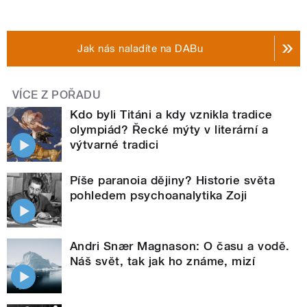
Jak nás naladíte na DABu
VÍCE Z POŘADU
Kdo byli Titáni a kdy vznikla tradice
olympiád? Řecké mýty v literární a
výtvarné tradici
Píše paranoia dějiny? Historie světa
pohledem psychoanalytika Zoji
Andri Snær Magnason: O času a vodě.
Náš svět, tak jak ho známe, mizí