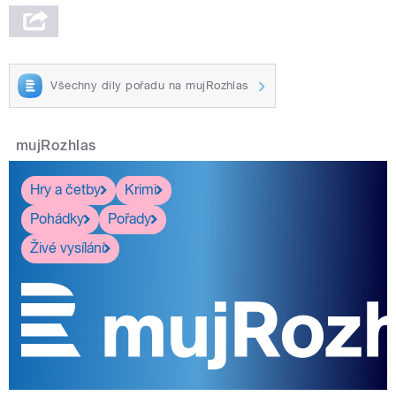
Všechny díly pořadu na mujRozhlas
mujRozhlas
Hry a četby
Krimi
Pohádky
Pořady
Živé vysílání