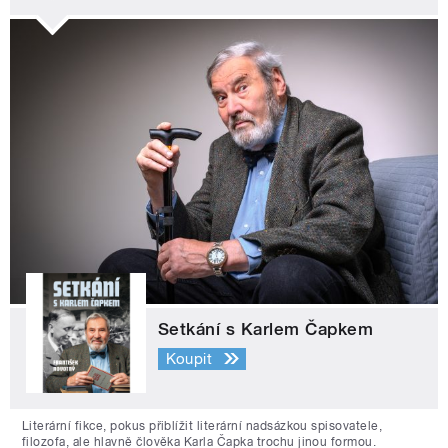
Setkání s Karlem Čapkem
Koupit
Literární fikce, pokus přiblížit literární nadsázkou spisovatele,
filozofa, ale hlavně člověka Karla Čapka trochu jinou formou.