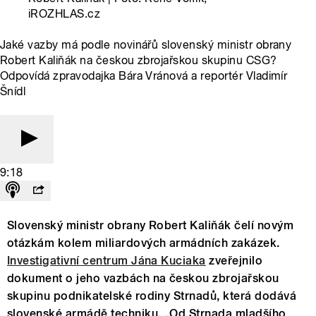
iROZHLAS.cz
Jaké vazby má podle novinářů slovenský ministr obrany
Robert Kaliňák na českou zbrojařskou skupinu CSG?
Odpovídá zpravodajka Bára Vránová a reportér Vladimír
Šnídl
9:18
Slovenský ministr obrany Robert Kaliňák čelí novým
otázkám kolem miliardových armádních zakázek.
Investigativní centrum Jána Kuciaka
zveřejnilo
dokument o jeho vazbách na českou zbrojařskou
skupinu podnikatelské rodiny Strnadů, která dodává
slovenské armádě techniku. „Od Strnada mladšího