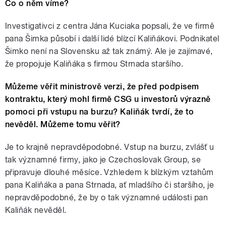
Co o něm víme?
Investigativci z centra Jána Kuciaka popsali, že ve firmě
pana Šimka působí i další lidé blízcí Kaliňákovi. Podnikatel
Šimko není na Slovensku až tak známý. Ale je zajímavé,
že propojuje Kaliňáka s firmou Strnada staršího.
Můžeme věřit ministrově verzi, že před podpisem
kontraktu, který mohl firmě CSG u investorů výrazně
pomoci při vstupu na burzu? Kaliňák tvrdí, že to
nevěděl. Můžeme tomu věřit?
Je to krajně nepravděpodobné. Vstup na burzu, zvlášť u
tak významné firmy, jako je Czechoslovak Group, se
připravuje dlouhé měsíce. Vzhledem k blízkým vztahům
pana Kaliňáka a pana Strnada, ať mladšího či staršího, je
nepravděpodobné, že by o tak významné události pan
Kaliňák nevěděl.