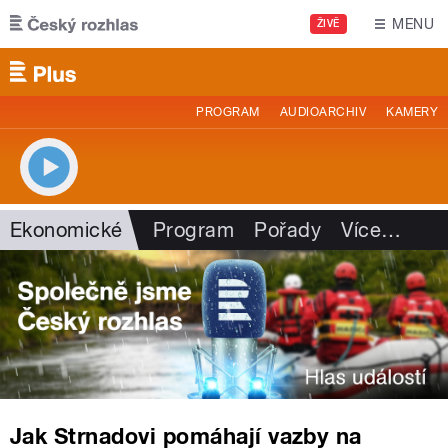
Přejít k hlavnímu obsahu
MENU
ŽIVĚ
PROGRAM
AUDIOARCHIV
KAMERY
Ekonomické
Program
Pořady
Více
…
Jak Strnadovi pomáhají vazby na