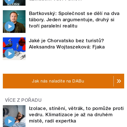
Bartkovský: Společnost se dělí na dva
tábory. Jeden argumentuje, druhý si
tvoří paralelní realitu
Jaké je Chorvatsko bez turistů?
Aleksandra Wojtaszeková: Fjaka
Jak nás naladíte na DABu
VÍCE Z POŘADU
Izolace, stínění, větrák, to pomůže proti
vedru. Klimatizace je až na druhém
místě, radí expertka