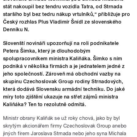
stát nakoupil bez tendru vozidla Tatra, od Strnada
staršího byl bez tedru nákup vrtulníků,“ přibližuje pro
Český rozhlas Plus Vladimír Šnídl ze slovenského
Denníku N.
Slovenští novináři upozorňují na roli podnikatele
Petera Šimka, který je dlouhodobým
spolupracovníkem ministra Kaliňáka. Šimko s ním
podniká v několika firmách a je jednatelem jedné z
jeho společností. Zároveň má obchodní vazby na
skupinu Czechoslovak Group rodiny Strnadových,
která dodává Slovensku armádní techniku. Do jaké
míry toto zjištění ukazuje na střet zájmů ministra
Kaliňáka? Ten to rezolutně odmítá.
Ministr obrany Kaliňák se už roky chová, jako by byl
skrytým akcionářem firmy Czechoslovak Group anebo
jiných firem Jaroslava Strnada nebo jeho syna Michala