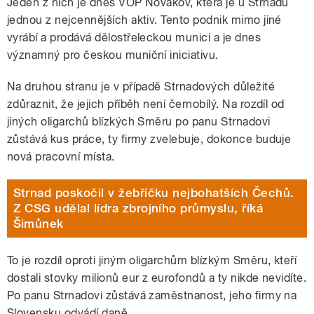
Jeden z nich je dnes VOP Novákov, která je u Strnadů
jednou z nejcennějších aktiv. Tento podnik mimo jiné
vyrábí a prodává dělostřeleckou munici a je dnes
významný pro českou muniční iniciativu.
Na druhou stranu je v případě Strnadových důležité
zdůraznit, že jejich příběh není černobílý. Na rozdíl od
jiných oligarchů blízkých Směru po panu Strnadovi
zůstává kus práce, ty firmy zvelebuje, dokonce buduje
nová pracovní místa.
Strnad poskočil v žebříčku nejbohatších Čechů.
Z CSG udělal lídra zbrojního průmyslu, říká
Šimůnek
To je rozdíl oproti jiným oligarchům blízkým Směru, kteří
dostali stovky milionů eur z eurofondů a ty nikde nevidíte.
Po panu Strnadovi zůstává zaměstnanost, jeho firmy na
Slovensku odvádí daně.