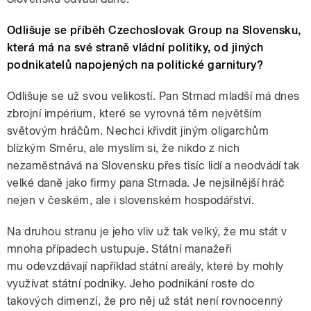
Odlišuje se příběh Czechoslovak Group na Slovensku,
která má na své straně vládní politiky, od jiných
podnikatelů napojených na politické garnitury?
Odlišuje se už svou velikostí. Pan Strnad mladší má dnes
zbrojní impérium, které se vyrovná těm největším
světovým hráčům. Nechci křivdit jiným oligarchům
blízkým Směru, ale myslím si, že nikdo z nich
nezaměstnává na Slovensku přes tisíc lidí a neodvádí tak
velké daně jako firmy pana Strnada. Je nejsilnější hráč
nejen v českém, ale i slovenském hospodářství.
Na druhou stranu je jeho vliv už tak velký, že mu stát v
mnoha případech ustupuje. Státní manažeři
mu odevzdávají například státní areály, které by mohly
využívat státní podniky. Jeho podnikání roste do
takových dimenzí, že pro něj už stát není rovnocenný