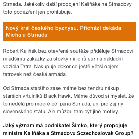
Strnada. Jakékoliv další propojení Kaliňáka na Strnadovy
toto podezření jen prohlubuje.
Nový král českého byznysu. Přichází dekáda
Michala Strnada
Robert Kaliňák bez otevřené soutěže přiděluje Strnadovi
mladšímu zakázky za stovky milionů eur na nákladní
vozidla Tatra. Nakupuje dokonce ještě větší objem
tatrovek než česká armáda.
Od Strnada staršího zase máme bez tendru nákup
starších vrtulníků Black Hawk. Máme důvod si myslet, že
to nedělá pro modré oči pana Strnada, ani pro zájmy
slovenského státu. Ale můžou tam být jiné motivy.
Jaký význam má podnikatel Šimko, který propojuje
ministra Kaliňáka a Strnadovu Sczechoslovak Group?