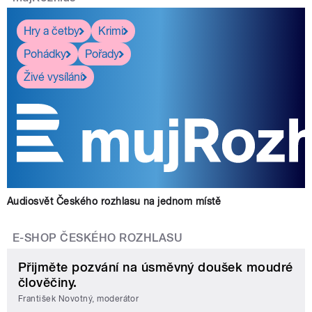
Hry a četby
Krimi
Pohádky
Pořady
Živé vysílání
Audiosvět Českého rozhlasu na jednom místě
E-SHOP ČESKÉHO ROZHLASU
Přijměte pozvání na úsměvný doušek moudré
člověčiny.
František Novotný, moderátor