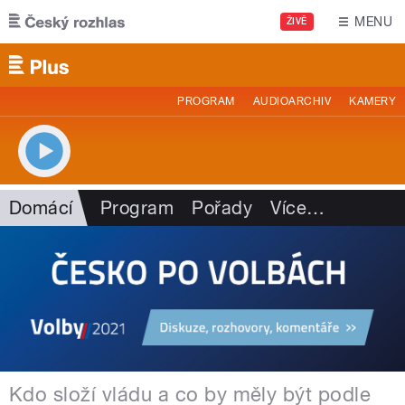
Přejít k hlavnímu obsahu
MENU
ŽIVĚ
PROGRAM
AUDIOARCHIV
KAMERY
Domácí
Program
Pořady
Více
…
Kdo složí vládu a co by měly být podle