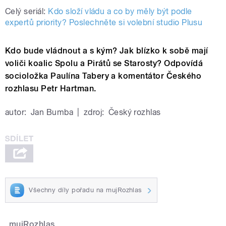
Celý seriál:
Kdo složí vládu a co by měly být podle
expertů priority? Poslechněte si volební studio Plusu
Kdo bude vládnout a s kým? Jak blízko k sobě mají
voliči koalic Spolu a Pirátů se Starosty? Odpovídá
socioložka Paulína Tabery a komentátor Českého
rozhlasu Petr Hartman.
autor:
Jan Bumba
|
zdroj:
Český rozhlas
Všechny díly pořadu na mujRozhlas
mujRozhlas