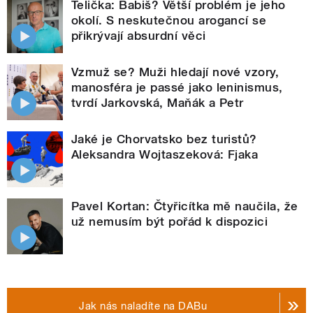
Telička: Babiš? Větší problém je jeho
okolí. S neskutečnou arogancí se
přikrývají absurdní věci
Vzmuž se? Muži hledají nové vzory,
manosféra je passé jako leninismus,
tvrdí Jarkovská, Maňák a Petr
Jaké je Chorvatsko bez turistů?
Aleksandra Wojtaszeková: Fjaka
Pavel Kortan: Čtyřicítka mě naučila, že
už nemusím být pořád k dispozici
Jak nás naladíte na DABu