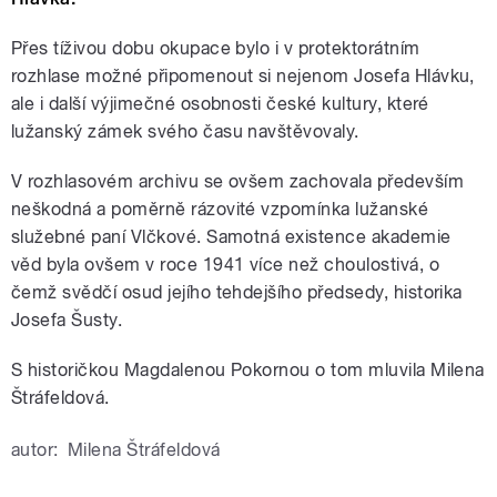
Přes tíživou dobu okupace bylo i v protektorátním
rozhlase možné připomenout si nejenom Josefa Hlávku,
ale i další výjimečné osobnosti české kultury, které
lužanský zámek svého času navštěvovaly.
V rozhlasovém archivu se ovšem zachovala především
neškodná a poměrně rázovité vzpomínka lužanské
služebné paní Vlčkové. Samotná existence akademie
věd byla ovšem v roce 1941 více než choulostivá, o
čemž svědčí osud jejího tehdejšího předsedy, historika
Josefa Šusty.
S historičkou Magdalenou Pokornou o tom mluvila Milena
Štráfeldová.
autor:
Milena Štráfeldová