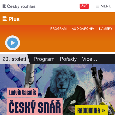
Přejít k hlavnímu obsahu
MENU
ŽIVĚ
PROGRAM
AUDIOARCHIV
KAMERY
20. století
Program
Pořady
Více
…